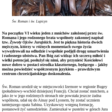
Św. Roman i św. Lupicyn
Na początku VI wieku jeden z mnichów założonej przez św.
Romana i jego rodzonego brata wspólnoty zakonnej napisał
tzw.
Żywoty Ojców Jurajskich
. Jest to piękna historia dwóch
mężczyzn, którzy w różnych momentach swego życia
wywędrowali na odludzie i wspólnie podjęli drogę umartwienia
i radosnego ubóstwa. Pan Bóg zaś widząc ich szczerą miłość i
wielki potencjał, posłużył się nimi, aby przynieść Kościołowi
nowe dobro w postaci ośrodka klasztornego, będącego – jakby
można powiedzieć współczesnym językiem – prawdziwym
centrum chrześcijańskiego doskonalenia.
Św. Roman urodził się w miejscowości Izernore w regionie Bugey
(południowy-wschód dzisiejszej Francji). Chciał zostać mnichem, a
jako że w jego rodzinnych stronach nie powstała jeszcze żadna
wspólnota, udał się do Ainay pod Lyonem, by zostać uczniem
tamtejszego opata Sabina. Uzyskawszy wstępną formację,
postanowił żyć samodzielnie. Zamieszkał w pustelni w górach Jura