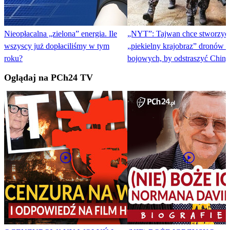
Nieopłacalna „zielona” energia. Ile
„NYT”: Tajwan chce stworzyć
wszyscy już dopłaciliśmy w tym
„piekielny krajobraz” dronów i 
roku?
bojowych, by odstraszyć Chiny
Oglądaj na PCh24 TV