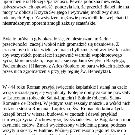
upomnienie od Bożej Opatrzności. Pewna pobożna niewiasta,
usłyszawszy ich opowieść, pouczyła ich, że przecież diabeł nie ma
mocy w obliczu Krzyża Świętego i wytrwałej modlitwy dusz
oddanych Bogu. Zawstydzeni mężowie powrócili do swej chatki i
niestrudzonym oporem zmogli zakusy szatańskie.
Była to próba, a gdy okazało się, że niestraszne im żadne
przeciwności, zaczęli wokół nich gromadzić się uczniowie. Z
czasem było ich tak wielu, że bracia byli zmuszeni wznieść klasztor,
aby wszystkich pomieścić i zapewnić warunki wspólnotowego
życia, które urządzili, inspirując się regułami świętych Bazylego,
Pachomiusza i Hilarego z Arles (dopiero po paru wiekach założone
przez nich zgromadzenia przyjęły regułę św. Benedykta).
W 444 roku Roman przyjął święcenia kapłańskie i stanął na czele
wciąż rozrastającej się wspólnoty. Kolejne domy zakonne powstały
w Lauconum (obecnie Saint-Lupicin) i Balmie (obecnie Saint-
Romaine-de-Roche). W jednym zamieszkały mniszki, a wśród nich
rodzona siostra Romana i Lupicyna. Św. Roman do końca życia
krzepił braci w wierze, budował w cnotach i dawał przykład
surowego życia. Zachowały się też świadectwa, iż Bóg dał mu moc
czynienia cudów. Zmarł wycieńczony wieloletnią pracą, podczas
wizyty u siostry w Balmie. Później przeniesiono jego relikwie do