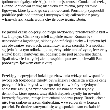
(północne odgałęzienie Alp), obok miejscowości Condat nad rzeką
Bienne. Zbudował chatkę niedaleko strumienia, przy drzewie
figowym, które żywiło go swymi owocami. Ponadto przysposobił
pobliskie pole pod uprawę i utrzymywał się całkowicie z pracy
własnych rąk, każdą wolną chwilę poświęcając Bogu.
Po jakimś czasie dołączył do niego owdowiały przedwcześnie brat –
św. Lupicyn. Charaktery mieli zupełnie różne. Roman był
usposobienia łagodnego, skłonny do refleksji i cichy – Lupicyn był
zaś obyczajów surowych, zasadniczy, wręcz szorstki. Nie spotkali
się jednak na tym odludziu po to, żeby sobie umilać życie, lecz żeby
służyć Bogu i hartować się, oddając ciało pod panowanie ducha.
Spali niewiele i na gołej ziemi, wspólnie pracowali, chwalili Pana
pobożnym śpiewem oraz lekturą.
Przeklęty nieprzyjaciel ludzkiego zbawienia widząc tak wspaniałe
owoce ich bogobojnej zgody, był wściekły i chciał za wszelką cenę
przegonić ich z błogosławionego miejsca, w którym zjednywali
sobie tyle zasług na życie wieczne. Nasyłał na nich legiony
demonów, które oprócz wszystkich dręczeń czyniły im również
krzywdę fizyczną, raniąc kamieniami podczas pracy. Bracia, chcąc
ujść tym szalonym razom diabelskim, wywędrowali w końcu z
pustelni. Po drodze zatrzymali się w gospodzie i tam czekało ich