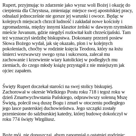
Rupert, przyjmując to zdarzenie jako wyraz woli Bożej i okazję do
cierpienia dla Chrystusa, zmieniając miejsce swej apostolskiej pracy,
odnalazł jednocześnie nie gorsze jej warunki i owoce. Będąc w
kolejnych miejscach chrzcił ludność i zakładał nowe kościoły i
zgromadzenia, między innymi klasztor żeński w dawnym rzymskim
mieście Juvanum, gdzie niegdyś rozkwitał kult chrześcijański. Tam
też wyznaczył siedzibę biskupstwa. Dokonany przezeń posiew
Słowa Bożego wydał, jak się okazało, plon i w kolejnych
pokoleniach, choćby w rodzinie księcia Teodora, który na łożu
śmierci wezwawszy swego syna i sukcesora, zalecał mu
zachowanie i krzewienie wiary katolickiej w podległych mu
ziemiach, do czego młody książę przystąpił z nie mniejszym jak
ojciec zapałem.
Święty Rupert doczekał starości na swej stolicy biskupiej.
Zachorował w okresie Wielkiego Postu roku 718 i tegoż roku w
dzień Zmartwychwstania Pańskiego, odprawiwszy solenną Mszę
Świętą, polecił swą duszę Bogu i zmarł w otoczeniu podległego
jego lasce pasterskiej duchowieństwa. Jego szczątki zostały
przeniesione do salzburskiej katedry, której budowę dokończył w
roku 774 święty Wirgiliusz.
Boże mój, nie dopuszczaj, abym zapomniał o ostatniej godzinie;