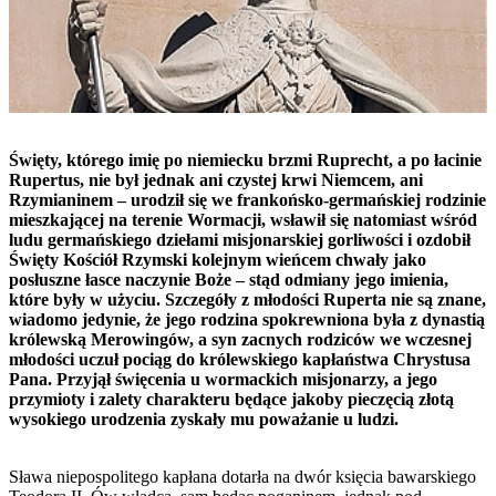
Święty, którego imię po niemiecku brzmi Ruprecht, a po łacinie
Rupertus, nie był jednak ani czystej krwi Niemcem, ani
Rzymianinem – urodził się we frankońsko-germańskiej rodzinie
mieszkającej na terenie Wormacji, wsławił się natomiast wśród
ludu germańskiego dziełami misjonarskiej gorliwości i ozdobił
Święty Kościół Rzymski kolejnym wieńcem chwały jako
posłuszne łasce naczynie Boże – stąd odmiany jego imienia,
które były w użyciu. Szczegóły z młodości Ruperta nie są znane,
wiadomo jedynie, że jego rodzina spokrewniona była z dynastią
królewską Merowingów, a syn zacnych rodziców we wczesnej
młodości uczuł pociąg do królewskiego kapłaństwa Chrystusa
Pana. Przyjął święcenia u wormackich misjonarzy, a jego
przymioty i zalety charakteru będące jakoby pieczęcią złotą
wysokiego urodzenia zyskały mu poważanie u ludzi.
Sława niepospolitego kapłana dotarła na dwór księcia bawarskiego