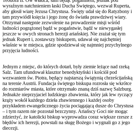
Teodora II. Ów władca, sam będąc poganinem, jednak pod
wyraźnym natchnieniem łaski Ducha Świętego, wezwał Ruperta,
aby głosił wiarę Jezusa Chrystusa. Święty udał się do Ratyzbony i
tam przywiódł księcia i jego żonę do światła prawdziwej wiary.
Otrzymał następnie zezwolenie na prowadzenie misji wśród
ludności pogrążonej bądź w pogaństwie, bądź w niewygasłej
jeszcze w owych stronach herezji ariańskiej. Nie zrażał się tym
jednak Rupert i, zostawszy biskupem, udawał się najchętniej
właśnie w te miejsca, gdzie spodziewał się najmniej przychylnego
przyjęcia ludności.
Jednym z miejsc, do których dotarł, były ziemie leżące nad rzeką
Salz. Tam ufundował klasztor benedyktyński i kościół pod
wezwaniem św. Piotra, będący najstarszą świątynią chrześcijańską
na terenie Austrii. Fundacja świętego biskupa rozrosła się wkrótce
do rozmiarów miasta, które otrzymało znaną dziś nazwę Salzburg.
Jednakże nieprzyjaciel ludzkiego zbawienia, który jak lew ryczący
krąży wokół każdego dzieła zbawiennego i każdej osoby
przykładem ewangelicznego życia pociągającą dusze do Chrystusa
– i tym razem nie pozostał bezczynny. Ariańscy Goci nie mogąc
zdzierżyć, że katolicki biskup wyprowadza coraz większe rzesze z
błędów ich herezji, powstali na sługę Bożego i wygnali go z jego
diecezji.