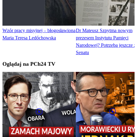
Wzór pracy misyjnej – błogosławiona
Dr Mateusz Szpytma nowym
Maria Teresa Ledóchowska
prezesem Instytutu Pamięci
Narodowej? Potrzeba jeszcze 
Senatu
Oglądaj na PCh24 TV