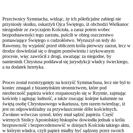
Przeciwnicy Symmacha, widząc, że ich półoficjalne zabiegi nie
przyniosły skutku, oskarżyli Ojca Świętego, iż obchodzi Wielkanoc
niezgodnie ze zwyczajem Kościoła, a zaraz potem wobec
bezpodstawności tego zarzutu, puścili w obieg oszczerstwo
pomawiające Świętego o cudzołóstwo. Wyruszył on tedy do
Rawenny, by wyjaśnić przed obliczem króla pierwszy zarzut, lecz w
drodze dowiedział się o drugim pomówieniu i szykowanym
procesie, więc zawrócił z drogi, uważając za niegodne, by
namiestnik Chrystusa poddawał się jurysdykcji władcy świeckiego,
a na dodatek heretyka.
Proces został rozstrzygnięty na korzyść Symmachusa, lecz nie był to
koniec zmagań z bizantyńskim stronnictwem, które pod
nieobecność papieża wielce rozpanoszyło się w Rzymie, zajmując
kościoły i agitując ludność, a także rzucając kolejne kalumnie na
świętą osobę Chrystusowego wikariusza, tym razem twierdząc, iż
jest on odpowiedzialny za przywłaszczenie dóbr kościelnych.
Zwołano wówczas synod, który miał sądzić papieża. Część
wiernych Stolicy Apostolskiej biskupów dowiodła jednak u króla
bezprawność i bezprecedensowść w dziejach Kościoła takiego aktu,
w którym władca, czyli papież miałby być sądzony przez swoich