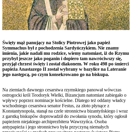
Święty mąż panujący na Stolicy Piotrowej jako papież
Symmachus był z pochodzenia Sardyńczykiem. Nie znamy
imienia, jakie nadali mu rodzice, wiemy natomiast, iż do Rzymu
przybył jeszcze jako poganin i dopiero tam nawróciwszy się,
przyjął chrzest święty i został diakonem. W roku 498 po śmierci
papieża Anastazego II został wybrany w bazylice na Lateranie
jego następcą, po czym konsekrowano go na biskupa.
Na ziemiach dawnego cesarstwa rzymskiego panował wówczas
ostrogocki król Teodoryk Wielki, Bizancjum natomiast zabiegało o
wpływy poprzez nominacje kościelne. Dlatego też oddany władcy
wschodniego cesarstwa senator Festus, za złoto płynące z
Konstantynopola, stanął na czele stronnictwa bizantyńskiego i wraz
z garstką biskupów doprowadził do zwołania synodu, który ogłosił
papieżem niejakiego archiprezbitera Wawrzyńca. Osoba
antypapieża i jego stronnictwo była przyczyną niemałych