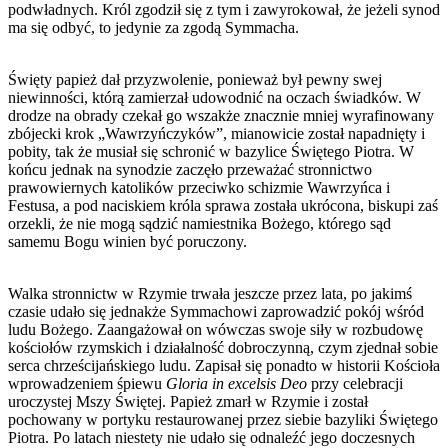
podwładnych. Król zgodził się z tym i zawyrokował, że jeżeli synod
ma się odbyć, to jedynie za zgodą Symmacha.
Święty papież dał przyzwolenie, ponieważ był pewny swej
niewinności, którą zamierzał udowodnić na oczach świadków. W
drodze na obrady czekał go wszakże znacznie mniej wyrafinowany
zbójecki krok „Wawrzyńczyków”, mianowicie został napadnięty i
pobity, tak że musiał się schronić w bazylice Świętego Piotra. W
końcu jednak na synodzie zaczęło przeważać stronnictwo
prawowiernych katolików przeciwko schizmie Wawrzyńca i
Festusa, a pod naciskiem króla sprawa została ukrócona, biskupi zaś
orzekli, że nie mogą sądzić namiestnika Bożego, którego sąd
samemu Bogu winien być poruczony.
Walka stronnictw w Rzymie trwała jeszcze przez lata, po jakimś
czasie udało się jednakże Symmachowi zaprowadzić pokój wśród
ludu Bożego. Zaangażował on wówczas swoje siły w rozbudowę
kościołów rzymskich i działalność dobroczynną, czym zjednał sobie
serca chrześcijańskiego ludu. Zapisał się ponadto w historii Kościoła
wprowadzeniem śpiewu
Gloria in excelsis Deo
przy celebracji
uroczystej Mszy Świętej. Papież zmarł w Rzymie i został
pochowany w portyku restaurowanej przez siebie bazyliki Świętego
Piotra. Po latach niestety nie udało się odnaleźć jego doczesnych