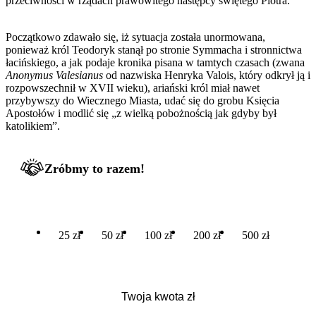
przeciwności w rządach prawowitego następcy świętego Piotra.
Początkowo zdawało się, iż sytuacja została unormowana,
ponieważ król Teodoryk stanął po stronie Symmacha i stronnictwa
łacińskiego, a jak podaje kronika pisana w tamtych czasach (zwana
Anonymus Valesianus
od nazwiska Henryka Valois, który odkrył ją i
rozpowszechnił w XVII wieku), ariański król miał nawet
przybywszy do Wiecznego Miasta, udać się do grobu Księcia
Apostołów i modlić się „z wielką pobożnością jak gdyby był
katolikiem”.
Zróbmy to razem!
25 zł
50 zł
100 zł
200 zł
500 zł