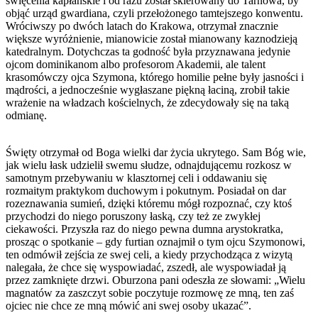
święcenia kapłańskie i od razu został skierowany do Tarnowa, by
objąć urząd gwardiana, czyli przełożonego tamtejszego konwentu.
Wróciwszy po dwóch latach do Krakowa, otrzymał znacznie
większe wyróżnienie, mianowicie został mianowany kaznodzieją
katedralnym. Dotychczas ta godność była przyznawana jedynie
ojcom dominikanom albo profesorom Akademii, ale talent
krasomówczy ojca Szymona, którego homilie pełne były jasności i
mądrości, a jednocześnie wygłaszane piękną łaciną, zrobił takie
wrażenie na władzach kościelnych, że zdecydowały się na taką
odmianę.
Święty otrzymał od Boga wielki dar życia ukrytego. Sam Bóg wie,
jak wielu łask udzielił swemu słudze, odnajdującemu rozkosz w
samotnym przebywaniu w klasztornej celi i oddawaniu się
rozmaitym praktykom duchowym i pokutnym. Posiadał on dar
rozeznawania sumień, dzięki któremu mógł rozpoznać, czy ktoś
przychodzi do niego poruszony łaską, czy też ze zwykłej
ciekawości. Przyszła raz do niego pewna dumna arystokratka,
prosząc o spotkanie – gdy furtian oznajmił o tym ojcu Szymonowi,
ten odmówił zejścia ze swej celi, a kiedy przychodząca z wizytą
nalegała, że chce się wyspowiadać, zszedł, ale wyspowiadał ją
przez zamknięte drzwi. Oburzona pani odeszła ze słowami: „Wielu
magnatów za zaszczyt sobie poczytuje rozmowę ze mną, ten zaś
ojciec nie chce ze mną mówić ani swej osoby ukazać”.