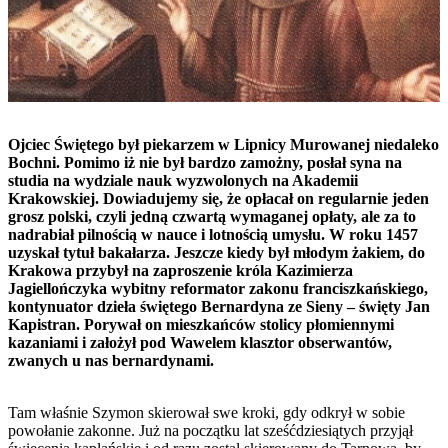
Ojciec Świętego był piekarzem w Lipnicy Murowanej niedaleko
Bochni. Pomimo iż nie był bardzo zamożny, posłał syna na
studia na wydziale nauk wyzwolonych na Akademii
Krakowskiej. Dowiadujemy się, że opłacał on regularnie jeden
grosz polski, czyli jedną czwartą wymaganej opłaty, ale za to
nadrabiał pilnością w nauce i lotnością umysłu. W roku 1457
uzyskał tytuł bakałarza. Jeszcze kiedy był młodym żakiem, do
Krakowa przybył na zaproszenie króla Kazimierza
Jagiellończyka wybitny reformator zakonu franciszkańskiego,
kontynuator dzieła świętego Bernardyna ze Sieny – święty Jan
Kapistran. Porywał on mieszkańców stolicy płomiennymi
kazaniami i założył pod Wawelem klasztor obserwantów,
zwanych u nas bernardynami.
Tam właśnie Szymon skierował swe kroki, gdy odkrył w sobie
powołanie zakonne. Już na początku lat sześćdziesiątych przyjął