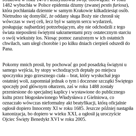
1482 wybuchła w Polsce epidemia dżumy (zwanej
pestis furiosa
),
która pochłaniała dziennie w samym Krakowie kilkadziesiąt osób.
Nietrudno się domyślić, że oddany sługa Boży nie chronił się
wówczas w swej celi, lecz był w samym sercu wydarzeń,
posługując najbardziej potrzebującym, aby nie odchodzili z tego
świata nieposileni świętymi sakramentami przy ostatecznym starciu
o swój wiekuisty los. Niosąc pomoc zarażonym w ich ostatnich
chwilach, sam uległ chorobie i po kilku dniach cierpień odszedł do
Pana.
Pokorny mnich prosił, by pochować go pod posadzką świątyni u
samego wejścia, by stopy wchodzących deptały po miejscu
spoczynku jego grzesznego ciała – brat, który wysłuchał jego
ostatniej woli, zapomniał jednak o tym i doczesne szczątki Świętego
spoczęły pod głównym ołtarzem, zaś w roku 1488 zostały
przeniesione do specjalnej kaplicy i wystawione do publicznego
kultu przez błogosławionego Władysława z Gielniowa, co
oznaczało wówczas nieformalny akt beatyfikacji, którą oficjalnie
ogłosił dopiero Innocenty XI w roku 1685. Jeszcze później nastąpiła
kanonizacja, bo dopiero w wieku XXI, a ogłosił ją uroczyście
Ojciec Święty Benedykt XVI w roku 2005.