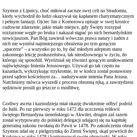
Szymon z Lipnicy, choć miłował zacisze swej celi na Stradomiu,
kiedy wychodził do ludzi okazywał się kapłanem charyzmatycznym
i pełnym fantazji. Ojciec Jan z Komorowa opisuje w swej kronice
cudowne zdarzenie, jakie miało miejsce, gdy Święty rozsypał
rozżarzone węgle po bruku i nakazał stąpać po nich bernardyńskim
nowicjuszom. Pan Bóg zawiesił wówczas prawa natury i żaden z
nich nie wyniósł najmniejszego obrażenia po tym gorącym
„spacerze” – a wszystko po to, by dać młodym adeptom stanu
zakonnego lekcję posłuszeństwa, tak nieodzownego w życiu, do
którego się sposobili. Wyróżniał się również gorącym umiłowaniem
najświętszego Imienia Jezusowego. Używał go tak często na
kazaniach, wykrzykując trzykrotnie, że w końcu został postawiony
przed sądem kościelnym za… nadużywanie imienia Pana Jezusa.
Natchniony mówca wyszedł z procesu obronną ręką, a zawstydzeni
sędziowie prosili go jeszcze o modlitwę.
Gorliwy asceta i kaznodzieja miał okazję dwukrotnie odbyć podróż
do Italii. Po raz pierwszy w roku 1472 dla uczczenia relikwii
świętego Bernardyna sieneńskiego w Akwilei, drugim zaś razem
został wytypowany do polskiej delegacji udającej się na kapitułę
generalną zakonu zwołaną do Pawii w 1478. Po zakończeniu obrad
Szymon udał się z pielgrzymką do Ziemi Świętej, skąd powrócił do
Krakowa w roku 1478 i kontynuował swoje obowiązki. W roku