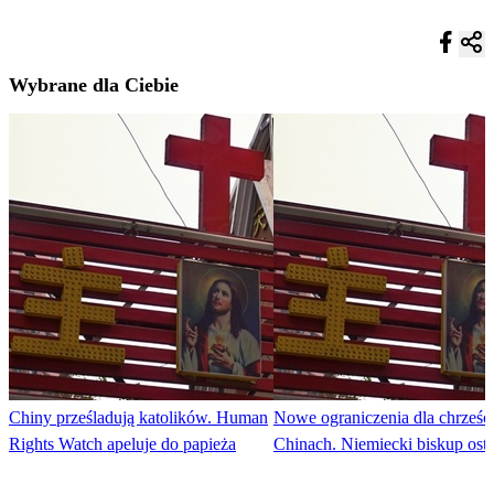
Wybrane dla Ciebie
Chiny prześladują katolików. Human
Nowe ograniczenia dla chrześc
Rights Watch apeluje do papieża
Chinach. Niemiecki biskup ost