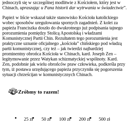
jednoczyli się w szczególnej modlitwie z Kościołem, który jest w
Chinach,
upraszając u Pana historii dar wytrwania w świadectwie
”.
Papież w liście wskazał także stanowisko Kościoła katolickiego
wobec sposobów uregulowania spornych zagadnień. Z kolei za
papieża Franciszka doszło do dwukrotnego już podpisania tajnego
porozumienia pomiędzy Stolicą Apostolską i władzami
Komunistycznej Partii Chin. Rezultatem tego porozumienia jest
praktyczne uznanie oficjalnego „kościoła” chińskiego pod władzą
partii komunistycznej, czy też – jak twierdzi najbardziej
prominentny obrońca Kościoła w Chinach, kard. Joseph Zen –
legitymowanie przez Watykan schizmatyckiej wspólnoty. Kard.
Zen, podobnie jak wielu obrońców praw człowieka, podkreśla przy
tym, iż postawa urzędującego papieża przyczyniła się pogorszenia
sytuacji chrześcijan w komunistycznych Chinach.
Zróbmy to razem!
25 zł
50 zł
100 zł
200 zł
500 zł