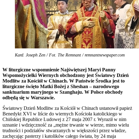
Kard. Joseph Zen / Fot. The Remnant / remnantnewspaper.com
W liturgiczne wspomnienie Najświętszej Maryi Panny
Wspomożycielki Wiernych obchodzony jest Światowy Dzień
Modlitw za Kościół w Chinach. W Państwie Środka jest to
liturgiczne święto Matki Bożej z Sheshan – narodowego
sanktuarium maryjnego w Szanghaju. W Polsce obchody
odbędą się w Warszawie.
Światowy Dzień Modlitw za Kościół w Chinach ustanowił papież
Benedykt XVI w liście do wiernych Kościoła katolickiego w
Chińskiej Republice Ludowej z 27 maja 2007 r. Wyraził w nim
uznanie i wdzięczność za „mężne trwanie w wierze, mimo wielu
trudności i podziałów stwarzanych w większości przez władze,
zachęcając pasterzy i katolików całego świata, by 24 maja