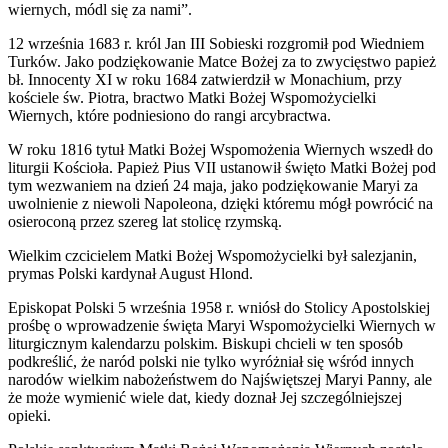
wiernych, módl się za nami”.
12 września 1683 r. król Jan III Sobieski rozgromił pod Wiedniem
Turków. Jako podziękowanie Matce Bożej za to zwycięstwo papież
bł. Innocenty XI w roku 1684 zatwierdził w Monachium, przy
kościele św. Piotra, bractwo Matki Bożej Wspomożycielki
Wiernych, które podniesiono do rangi arcybractwa.
W roku 1816 tytuł Matki Bożej Wspomożenia Wiernych wszedł do
liturgii Kościoła. Papież Pius VII ustanowił święto Matki Bożej pod
tym wezwaniem na dzień 24 maja, jako podziękowanie Maryi za
uwolnienie z niewoli Napoleona, dzięki któremu mógł powrócić na
osieroconą przez szereg lat stolicę rzymską.
Wielkim czcicielem Matki Bożej Wspomożycielki był salezjanin,
prymas Polski kardynał August Hlond.
Episkopat Polski 5 września 1958 r. wniósł do Stolicy Apostolskiej
prośbę o wprowadzenie święta Maryi Wspomożycielki Wiernych w
liturgicznym kalendarzu polskim. Biskupi chcieli w ten sposób
podkreślić, że naród polski nie tylko wyróżniał się wśród innych
narodów wielkim nabożeństwem do Najświętszej Maryi Panny, ale
że może wymienić wiele dat, kiedy doznał Jej szczególniejszej
opieki.