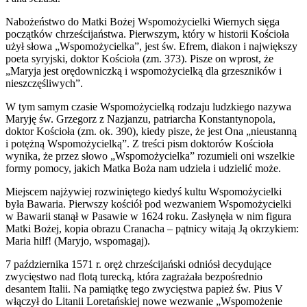
Nabożeństwo do Matki Bożej Wspomożycielki Wiernych sięga
początków chrześcijaństwa. Pierwszym, który w historii Kościoła
użył słowa „Wspomożycielka”, jest św. Efrem, diakon i największy
poeta syryjski, doktor Kościoła (zm. 373). Pisze on wprost, że
„Maryja jest orędowniczką i wspomożycielką dla grzeszników i
nieszczęśliwych”.
W tym samym czasie Wspomożycielką rodzaju ludzkiego nazywa
Maryję św. Grzegorz z Nazjanzu, patriarcha Konstantynopola,
doktor Kościoła (zm. ok. 390), kiedy pisze, że jest Ona „nieustanną
i potężną Wspomożycielką”. Z treści pism doktorów Kościoła
wynika, że przez słowo „Wspomożycielka” rozumieli oni wszelkie
formy pomocy, jakich Matka Boża nam udziela i udzielić może.
Miejscem najżywiej rozwiniętego kiedyś kultu Wspomożycielki
była Bawaria. Pierwszy kościół pod wezwaniem Wspomożycielki
w Bawarii stanął w Pasawie w 1624 roku. Zasłynęła w nim figura
Matki Bożej, kopia obrazu Cranacha – pątnicy witają Ją okrzykiem:
Maria hilf! (Maryjo, wspomagaj).
7 października 1571 r. oręż chrześcijański odniósł decydujące
zwycięstwo nad flotą turecką, która zagrażała bezpośrednio
desantem Italii. Na pamiątkę tego zwycięstwa papież św. Pius V
włączył do Litanii Loretańskiej nowe wezwanie „Wspomożenie