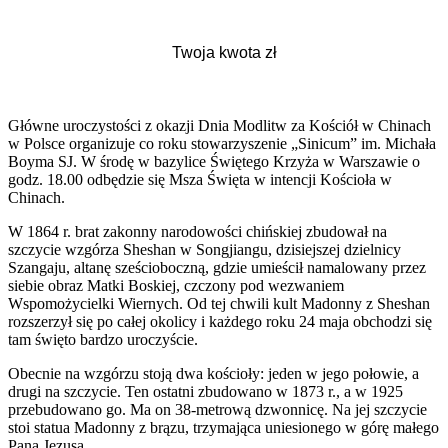
Główne uroczystości z okazji Dnia Modlitw za Kościół w Chinach
w Polsce organizuje co roku stowarzyszenie „Sinicum” im. Michała
Boyma SJ. W środę w bazylice Świętego Krzyża w Warszawie o
godz. 18.00 odbędzie się Msza Święta w intencji Kościoła w
Chinach.
W 1864 r. brat zakonny narodowości chińskiej zbudował na
szczycie wzgórza Sheshan w Songjiangu, dzisiejszej dzielnicy
Szangaju, altanę sześcioboczną, gdzie umieścił namalowany przez
siebie obraz Matki Boskiej, czczony pod wezwaniem
Wspomożycielki Wiernych. Od tej chwili kult Madonny z Sheshan
rozszerzył się po całej okolicy i każdego roku 24 maja obchodzi się
tam święto bardzo uroczyście.
Obecnie na wzgórzu stoją dwa kościoły: jeden w jego połowie, a
drugi na szczycie. Ten ostatni zbudowano w 1873 r., a w 1925
przebudowano go. Ma on 38-metrową dzwonnicę. Na jej szczycie
stoi statua Madonny z brązu, trzymająca uniesionego w górę małego
Pana Jezusa.