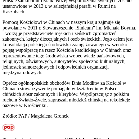
Polskie sanktuarium Matki Bożej Wspomożenia Wiernych zostało
ustanowione w 2013 r. w salezjańskiej parafii w Rumii na
Kaszubach.
Pomocą Kościołowi w Chinach w naszym kraju zajmuje się
powołane w 2011 r. Stowarzyszenie „Sinicum” im. Michała Boyma.
Tworzą je przedstawiciele męskich i żeńskich zgromadzeń
zakonnych, księży diecezjalnych i osób świeckich. Jego celem jest
konsolidacja polskiego środowiska zaangażowanego w szeroko
pojętą współpracę na rzecz Kościoła katolickiego w Chinach oraz
reprezentowanie tego środowiska wobec władz państwowych,
religijnych, oświatowych, autorytetów społeczno-kulturalnych,
jednostek samorządowych i odpowiednich organizacji
międzynarodowych.
Oprócz ogólnopolskich obchodów Dnia Modlitw za Kościół w
Chinach stowarzyszenie pomagało w kształceniu w Polsce
chińskich sióstr zakonnych i kleryków. Współpracując z polskim
ruchem Światło-Życie, zapraszali młodzież chińską na rekolekcje
oazowe w Krościenku.
Źródło: PAP / Magdalena Gronek