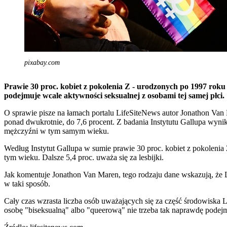
pixabay.com
Prawie 30 proc. kobiet z pokolenia Z - urodzonych po 1997 roku 
podejmuje wcale aktywności seksualnej z osobami tej samej płci.
O sprawie pisze na łamach portalu LifeSiteNews autor Jonathon Van
ponad dwukrotnie, do 7,6 procent. Z badania Instytutu Gallupa wyni
mężczyźni w tym samym wieku.
Według Instytut Gallupa w sumie prawie 30 proc. kobiet z pokolenia
tym wieku. Dalsze 5,4 proc. uważa się za lesbijki.
Jak komentuje Jonathon Van Maren, tego rodzaju dane wskazują, że
w taki sposób.
Cały czas wzrasta liczba osób uważających się za część środowiska L
osobę "biseksualną" albo "queerową" nie trzeba tak naprawdę podejm