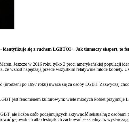
- identyfikuje się z ruchem LGBTQI+. Jak tłumaczy ekspert, to fe
 Maren. Jeszcze w 2016 roku tylko 3 proc. amerykańskiej populacji id
ka, że wzrost napędzają przede wszystkim relatywnie młode kobiety. U
 Z (urodzeni po 1997 roku) uważa się za osoby LGBT. Zazwyczaj chodzi
 LGBT jest fenomenem kulturowym: wiele młodych kobiet przyjmuje LG
GBT, ale liczba osób podejmujących aktywność seksualną z osobami tej 
ować gejowskich albo lesbijskich zachowań seksualnych: wystarczają 