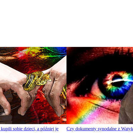
upili sobie dzieci, a później je
Czy dokumenty synodalne z Watyk