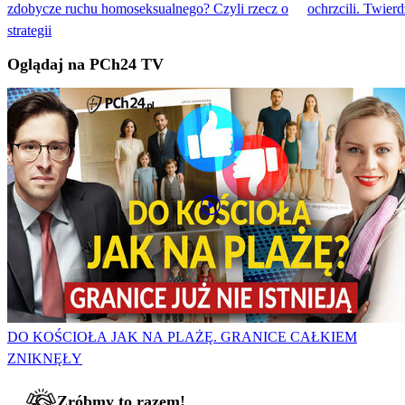
zdobycze ruchu homoseksualnego? Czyli rzecz o
ochrzcili. Twierd
strategii
Oglądaj na PCh24 TV
DO KOŚCIOŁA JAK NA PLAŻĘ. GRANICE CAŁKIEM
ZNIKNĘŁY
Zróbmy to razem!