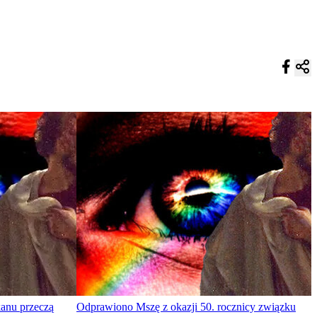
anu przeczą
Odprawiono Mszę z okazji 50. rocznicy związku