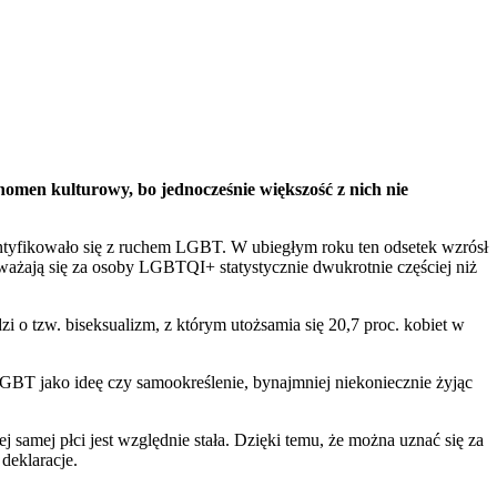
nomen kulturowy, bo jednocześnie większość z nich nie
entyfikowało się z ruchem LGBT. W ubiegłym roku ten odsetek wzrósł
ważają się za osoby LGBTQI+ statystycznie dwukrotnie częściej niż
 o tzw. biseksualizm, z którym utożsamia się 20,7 proc. kobiet w
BT jako ideę czy samookreślenie, bynajmniej niekoniecznie żyjąc
samej płci jest względnie stała. Dzięki temu, że można uznać się za
deklaracje.