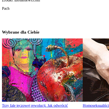
Źródło: lifesitenews.com
Pach
Wybrane dla Ciebie
Trzy fale tęczowej rewolucji. Jak odwrócić
Homoseksualiści k