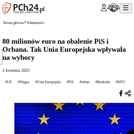
Strona główna
Wiadomości
80 milionów euro na obalenie PiS i
Orbana. Tak Unia Europejska wpływała
na wybory
2 kwietnia 2025
#UE
#Węgry
#Unia Europejska
#PiS
#orban
#Bruksela
#KPO