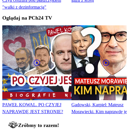
Czyli cenzura pod płaszczykiem
gazu z Rosji
"walki z dezinformacją"
Oglądaj na PCh24 TV
PAWEŁ KOWAL. PO CZYJEJ
Gadowski, Karpiel: Mateusz
NAPRAWDĘ JEST STRONIE?
Morawiecki. Kim naprawdę jes
Zróbmy to razem!