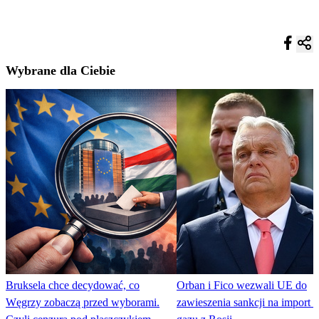
Wybrane dla Ciebie
Bruksela chce decydować, co
Orban i Fico wezwali UE do
Węgrzy zobaczą przed wyborami.
zawieszenia sankcji na import r