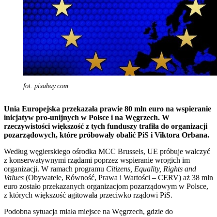
fot. pixabay.com
Unia Europejska przekazała prawie 80 mln euro na wspieranie
inicjatyw pro-unijnych w Polsce i na Węgrzech. W
rzeczywistości większość z tych funduszy trafiła do organizacji
pozarządowych, które próbowały obalić PiS i Viktora Orbana.
Według węgierskiego ośrodka MCC Brussels, UE próbuje walczyć
z konserwatywnymi rządami poprzez wspieranie wrogich im
organizacji. W ramach programu
Citizens, Equality, Rights and
Values
(Obywatele, Równość, Prawa i Wartości – CERV) aż 38 mln
euro zostało przekazanych organizacjom pozarządowym w Polsce,
z których większość agitowała przeciwko rządowi PiS.
Podobna sytuacja miała miejsce na Węgrzech, gdzie do