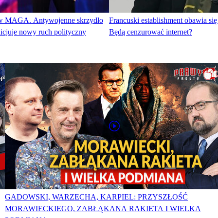
 w MAGA. Antywojenne skrzydło
Francuski establishment obawia si
icjuje nowy ruch polityczny
Będą cenzurować internet?
GADOWSKI, WARZECHA, KARPIEL: PRZYSZŁOŚĆ
MORAWIECKIEGO, ZABŁĄKANA RAKIETA I WIELKA