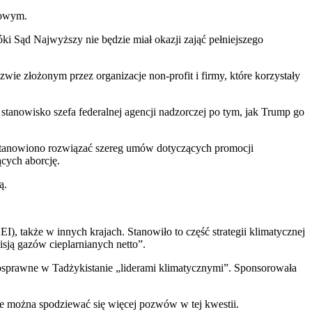
dowym.
 Sąd Najwyższy nie będzie miał okazji zająć pełniejszego
ie złożonym przez organizacje non-profit i firmy, które korzystały
 stanowisko szefa federalnej agencji nadzorczej po tym, jak Trump go
stanowiono rozwiązać szereg umów dotyczących promocji
cych aborcję.
ą.
, także w innych krajach. Stanowiło to część strategii klimatycznej
sją gazów cieplarnianych netto”.
osprawne w Tadżykistanie „liderami klimatycznymi”. Sponsorowała
e można spodziewać się więcej pozwów w tej kwestii.