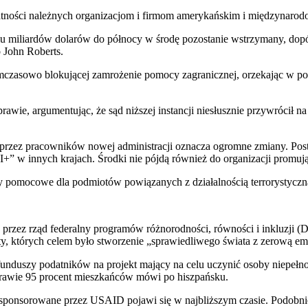
łatności należnych organizacjom i firmom amerykańskim i międzynaro
iliardów dolarów do północy w środę pozostanie wstrzymany, dopóki
 John Roberts.
mczasowo blokującej zamrożenie pomocy zagranicznej, orzekając w pozw
awie, argumentując, że sąd niższej instancji niesłusznie przywrócił na
przez pracowników nowej administracji oznacza ogromne zmiany. Po
 w innych krajach. Środki nie pójdą również do organizacji promują
y pomocowe dla podmiotów powiązanych z działalnością terrorystyczn
ez rząd federalny programów różnorodności, równości i inkluzji (DEI)
, których celem było stworzenie „sprawiedliwego świata z zerową emi
funduszy podatników na projekt mający na celu uczynić osoby niepełn
rawie 95 procent mieszkańców mówi po hiszpańsku.
 sponsorowane przez USAID pojawi się w najbliższym czasie. Podobni