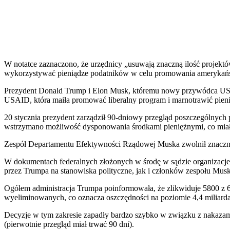
W notatce zaznaczono, że urzędnicy „usuwają znaczną ilość projektó
wykorzystywać pieniądze podatników w celu promowania amerykańs
Prezydent Donald Trump i Elon Musk, któremu nowy przywódca USA po
USAID, która maiła promować liberalny program i marnotrawić pien
20 stycznia prezydent zarządził 90-dniowy przegląd poszczególnych 
wstrzymano możliwość dysponowania środkami pieniężnymi, co miało z
Zespół Departamentu Efektywności Rządowej Muska zwolnił znaczn
W dokumentach federalnych złożonych w środę w sądzie organizacje
przez Trumpa na stanowiska polityczne, jak i członków zespołu Mu
Ogółem administracja Trumpa poinformowała, że ​​zlikwiduje 5800 z 
wyeliminowanych, co oznacza oszczędności na poziomie 4,4 miliard
Decyzje w tym zakresie zapadły bardzo szybko w związku z nakazami 
(pierwotnie przegląd miał trwać 90 dni).