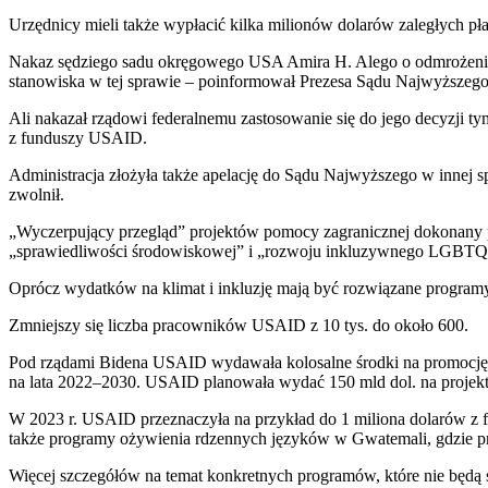
Urzędnicy mieli także wypłacić kilka milionów dolarów zaległych p
Nakaz sędziego sadu okręgowego USA Amira H. Alego o odmrożeniu m
stanowiska w tej sprawie – poinformował Prezesa Sądu Najwyższego
Ali nakazał rządowi federalnemu zastosowanie się do jego decyzji ty
z funduszy USAID.
Administracja złożyła także apelację do Sądu Najwyższego w innej spr
zwolnił.
„Wyczerpujący przegląd” projektów pomocy zagranicznej dokonany 
„sprawiedliwości środowiskowej” i „rozwoju inkluzywnego LGBTQI+”
Oprócz wydatków na klimat i inkluzję mają być rozwiązane program
Zmniejszy się liczba pracowników USAID z 10 tys. do około 600.
Pod rządami Bidena USAID wydawała kolosalne środki na promocję prz
na lata 2022–2030. USAID planowała wydać 150 mld dol. na projekty
W 2023 r. USAID przeznaczyła na przykład do 1 miliona dolarów z 
także programy ożywienia rdzennych języków w Gwatemali, gdzie p
Więcej szczegółów na temat konkretnych programów, które nie będą