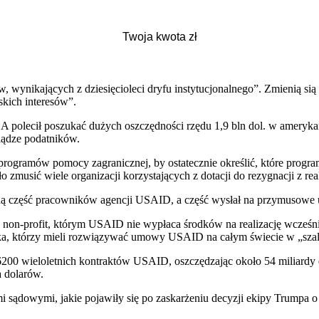
w, wynikających z dziesięcioleci dryfu instytucjonalnego”. Zmienią 
kich interesów”.
lecił poszukać dużych oszczędności rzędu 1,9 bln dol. w amerykański
iądze podatników.
programów pomocy zagranicznej, by ostatecznie określić, które progr
musić wiele organizacji korzystających z dotacji do rezygnacji z rea
ą część pracowników agencji USAID, a część wysłał na przymusowe 
 non-profit, którym USAID nie wypłaca środków na realizację wcześ
ska, którzy mieli rozwiązywać umowy USAID na całym świecie w „szal
6200 wieloletnich kontraktów USAID, oszczędzając około 54 miliardy 
a dolarów.
sądowymi, jakie pojawiły się po zaskarżeniu decyzji ekipy Trumpa o 