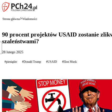
Strona główna
Wiadomości
90 procent projektów USAID zostanie zli
szaleństwami?
28 lutego 2025
#pieniądze
#Donald Trump
#USAID
#Elon Musk