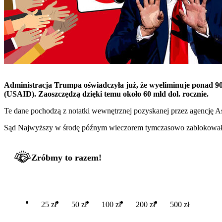
Administracja Trumpa oświadczyła już, że wyeliminuje ponad 
(USAID). Zaoszczędzą dzięki temu około 60 mld dol. rocznie.
Te dane pochodzą z notatki wewnętrznej pozyskanej przez agencję A
Sąd Najwyższy w środę późnym wieczorem tymczasowo zablokował na
Zróbmy to razem!
25 zł
50 zł
100 zł
200 zł
500 zł