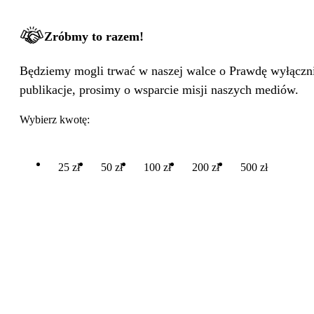
Zróbmy to razem!
Będziemy mogli trwać w naszej walce o Prawdę wyłącznie
publikacje, prosimy o wsparcie misji naszych mediów.
Wybierz kwotę:
25 zł
50 zł
100 zł
200 zł
500 zł