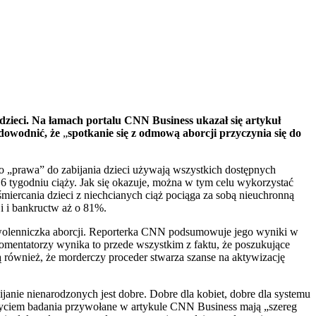
zieci. Na łamach portalu CNN Business ukazał się artykuł
udowodnić, że
„
spotkanie się z odmową aborcji przyczynia się do
o „prawa” do zabijania dzieci używają wszystkich dostępnych
6 tygodniu ciąży. Jak się okazuje, można w tym celu wykorzystać
ercania dzieci z niechcianych ciąż pociąga za sobą nieuchronną
i i bankructw aż o 81%.
 zwolenniczka aborcji. Reporterka CNN podsumowuje jego wyniki w
komentatorzy wynika to przede wszystkim z faktu, że poszukujące
ą również, że morderczy proceder stwarza szanse na aktywizację
anie nienarodzonych jest dobre. Dobre dla kobiet, dobre dla systemu
 życiem badania przywołane w artykule CNN Business mają „szereg