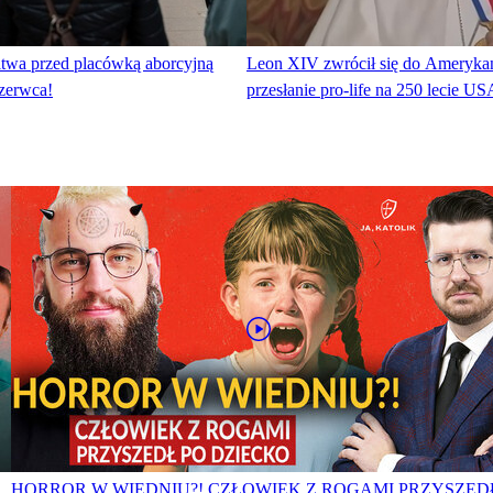
twa przed placówką aborcyjną
Leon XIV zwrócił się do Ameryka
zerwca!
przesłanie pro-life na 250 lecie US
HORROR W WIEDNIU?! CZŁOWIEK Z ROGAMI PRZYSZED