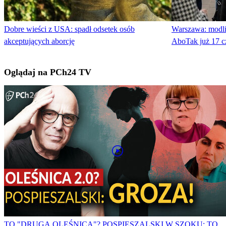
Dobre wieści z USA: spadł odsetek osób
Warszawa: modli
akceptujących aborcję
AboTak już 17 c
Oglądaj na PCh24 TV
TO "DRUGA OLEŚNICA"? POSPIESZALSKI W SZOKU: TO