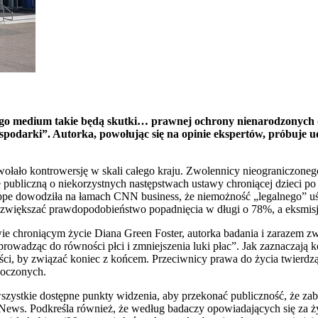
ego medium takie będą skutki… prawnej ochrony nienarodzonych d
spodarki”. Autorka, powołując się na opinie ekspertów, próbuje 
łało kontrowersję w skali całego kraju. Zwolennicy nieograniczoneg
publiczną o niekorzystnych następstwach ustawy chroniącej dzieci po 
e dowodziła na łamach CNN business, że niemożność „legalnego” uśmi
zwiększać prawdopodobieństwo popadnięcia w długi o 78%, a eksmisj
awie chroniącym życie Diana Green Foster, autorka badania i zarazem
rowadząc do równości płci i zmniejszenia luki płac”. Jak zaznaczają 
ości, by związać koniec z końcem. Przeciwnicy prawa do życia twierdz
noczonych.
ystkie dostępne punkty widzenia, aby przekonać publiczność, że zabij
e News. Podkreśla również, że według badaczy opowiadających się za