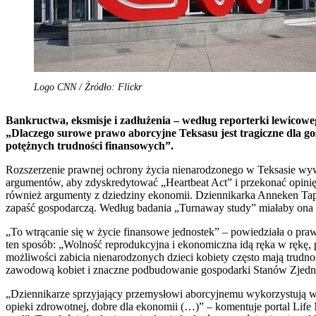
Logo CNN / Źródło: Flickr
Bankructwa, eksmisje i zadłużenia – według reporterki lewicow
„Dlaczego surowe prawo aborcyjne Teksasu jest tragiczne dla go
potężnych trudności finansowych”.
Rozszerzenie prawnej ochrony życia nienarodzonego w Teksasie wywo
argumentów, aby zdyskredytować „Heartbeat Act” i przekonać opinię 
również argumenty z dziedziny ekonomii. Dziennikarka Anneken Tapp
zapaść gospodarczą. Według badania „Turnaway study” miałaby ona 
„To wtrącanie się w życie finansowe jednostek” – powiedziała o pr
ten sposób: „Wolność reprodukcyjna i ekonomiczna idą ręka w rękę, p
możliwości zabicia nienarodzonych dzieci kobiety często mają trudn
zawodową kobiet i znaczne podbudowanie gospodarki Stanów Zjed
„Dziennikarze sprzyjający przemysłowi aborcyjnemu wykorzystują wsz
opieki zdrowotnej, dobre dla ekonomii (…)” – komentuje portal Lif