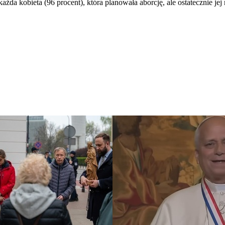
żda kobieta (96 procent), która planowała aborcję, ale ostatecznie je