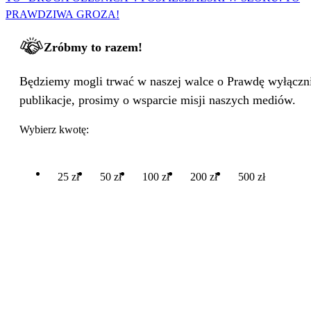
PRAWDZIWA GROZA!
Zróbmy to razem!
Będziemy mogli trwać w naszej walce o Prawdę wyłącznie
publikacje, prosimy o wsparcie misji naszych mediów.
Wybierz kwotę:
25 zł
50 zł
100 zł
200 zł
500 zł