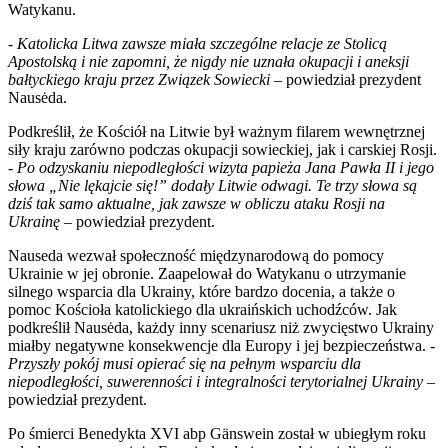
Watykanu.
-
Katolicka Litwa zawsze miała szczególne relacje ze Stolicą
Apostolską i nie zapomni, że nigdy nie uznała okupacji i aneksji
bałtyckiego kraju przez Związek Sowiecki
– powiedział prezydent
Nausėda.
Podkreślił, że Kościół na Litwie był ważnym filarem wewnętrznej
siły kraju zarówno podczas okupacji sowieckiej, jak i carskiej Rosji.
-
Po odzyskaniu niepodległości wizyta papieża Jana Pawła II i jego
słowa „Nie lękajcie się!” dodały Litwie odwagi. Te trzy słowa są
dziś tak samo aktualne, jak zawsze w obliczu ataku Rosji na
Ukrainę
– powiedział prezydent.
Nauseda wezwał społeczność międzynarodową do pomocy
Ukrainie w jej obronie. Zaapelował do Watykanu o utrzymanie
silnego wsparcia dla Ukrainy, które bardzo docenia, a także o
pomoc Kościoła katolickiego dla ukraińskich uchodźców. Jak
podkreślił Nausėda, każdy inny scenariusz niż zwycięstwo Ukrainy
miałby negatywne konsekwencje dla Europy i jej bezpieczeństwa. -
Przyszły pokój musi opierać się na pełnym wsparciu dla
niepodległości, suwerenności i integralności terytorialnej Ukrainy
–
powiedział prezydent.
Po śmierci Benedykta XVI abp Gänswein został w ubiegłym roku