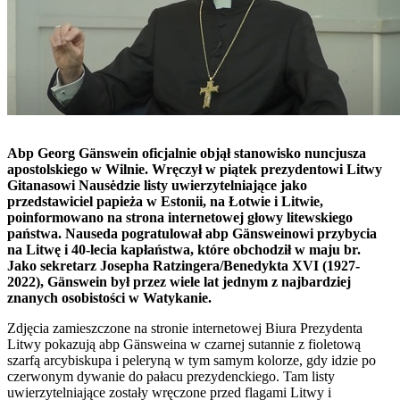
Abp Georg Gänswein oficjalnie objął stanowisko nuncjusza
apostolskiego w Wilnie. Wręczył w piątek prezydentowi Litwy
Gitanasowi Nausėdzie listy uwierzytelniające jako
przedstawiciel papieża w Estonii, na Łotwie i Litwie,
poinformowano na strona internetowej głowy litewskiego
państwa. Nauseda pogratulował abp Gänsweinowi przybycia
na Litwę i 40-lecia kapłaństwa, które obchodził w maju br.
Jako sekretarz Josepha Ratzingera/Benedykta XVI (1927-
2022), Gänswein był przez wiele lat jednym z najbardziej
znanych osobistości w Watykanie.
Zdjęcia zamieszczone na stronie internetowej Biura Prezydenta
Litwy pokazują abp Gänsweina w czarnej sutannie z fioletową
szarfą arcybiskupa i peleryną w tym samym kolorze, gdy idzie po
czerwonym dywanie do pałacu prezydenckiego. Tam listy
uwierzytelniające zostały wręczone przed flagami Litwy i