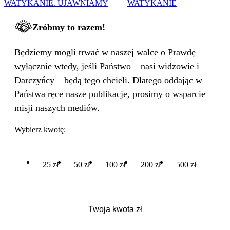
WATYKANIE. UJAWNIAMY
WATYKANIE
Zróbmy to razem!
Będziemy mogli trwać w naszej walce o Prawdę
wyłącznie wtedy, jeśli Państwo – nasi widzowie i
Darczyńcy – będą tego chcieli. Dlatego oddając w
Państwa ręce nasze publikacje, prosimy o wsparcie
misji naszych mediów.
Wybierz kwotę:
25 zł
50 zł
100 zł
200 zł
500 zł