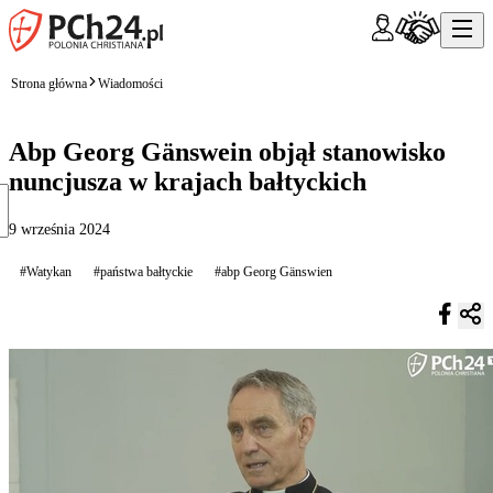
Strona główna
Wiadomości
Abp Georg Gänswein objął stanowisko
nuncjusza w krajach bałtyckich
9 września 2024
#Watykan
#państwa bałtyckie
#abp Georg Gänswien