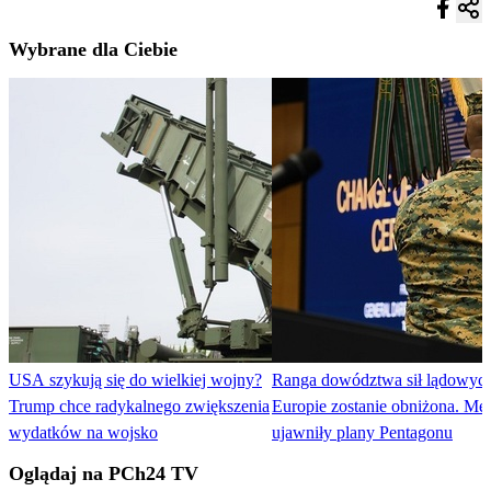
Wybrane dla Ciebie
USA szykują się do wielkiej wojny?
Ranga dowództwa sił lądowyc
Trump chce radykalnego zwiększenia
Europie zostanie obniżona. Me
wydatków na wojsko
ujawniły plany Pentagonu
Oglądaj na PCh24 TV