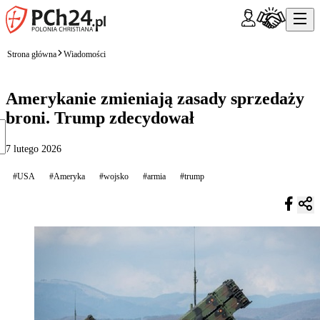
Strona główna
Wiadomości
Amerykanie zmieniają zasady sprzedaży
broni. Trump zdecydował
7 lutego 2026
#USA
#Ameryka
#wojsko
#armia
#trump