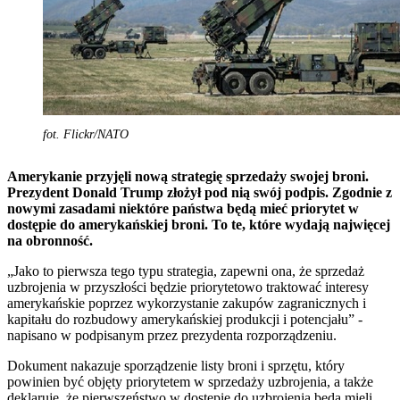
fot. Flickr/NATO
Amerykanie przyjęli nową strategię sprzedaży swojej broni.
Prezydent Donald Trump złożył pod nią swój podpis. Zgodnie z
nowymi zasadami niektóre państwa będą mieć priorytet w
dostępie do amerykańskiej broni. To te, które wydają najwięcej
na obronność.
„Jako to pierwsza tego typu strategia, zapewni ona, że sprzedaż
uzbrojenia w przyszłości będzie priorytetowo traktować interesy
amerykańskie poprzez wykorzystanie zakupów zagranicznych i
kapitału do rozbudowy amerykańskiej produkcji i potencjału” -
napisano w podpisanym przez prezydenta rozporządzeniu.
Dokument nakazuje sporządzenie listy broni i sprzętu, który
powinien być objęty priorytetem w sprzedaży uzbrojenia, a także
deklaruje, że pierwszeństwo w dostępie do uzbrojenia będą mieli