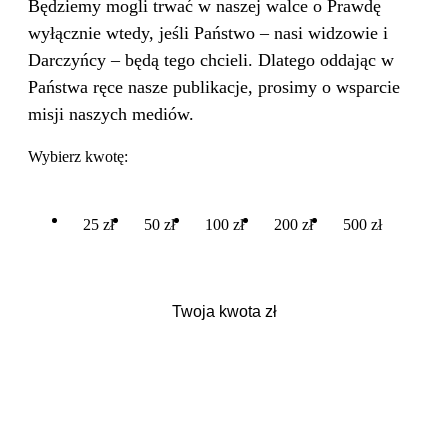
Będziemy mogli trwać w naszej walce o Prawdę
wyłącznie wtedy, jeśli Państwo – nasi widzowie i
Darczyńcy – będą tego chcieli. Dlatego oddając w
Państwa ręce nasze publikacje, prosimy o wsparcie
misji naszych mediów.
Wybierz kwotę:
25 zł
50 zł
100 zł
200 zł
500 zł