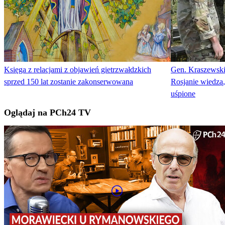
Księga z relacjami z objawień gietrzwałdzkich
Gen. Kraszewski
sprzed 150 lat zostanie zakonserwowana
Rosjanie wiedzą,
uśpione
Oglądaj na PCh24 TV