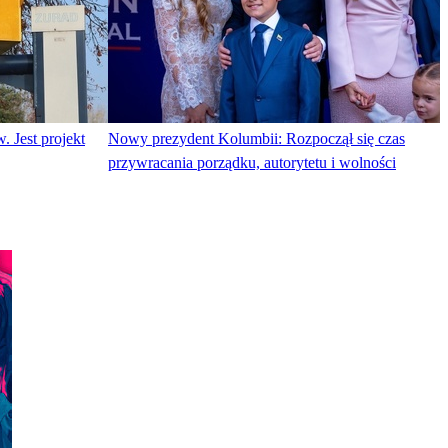
. Jest projekt
Nowy prezydent Kolumbii: Rozpoczął się czas
przywracania porządku, autorytetu i wolności