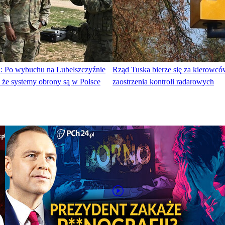
: Po wybuchu na Lubelszczyźnie
Rząd Tuska bierze się za kierowców
 że systemy obrony są w Polsce
zaostrzenia kontroli radarowych