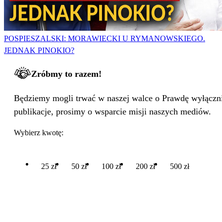
POSPIESZALSKI: MORAWIECKI U RYMANOWSKIEGO.
JEDNAK PINOKIO?
Zróbmy to razem!
Będziemy mogli trwać w naszej walce o Prawdę wyłącznie
publikacje, prosimy o wsparcie misji naszych mediów.
Wybierz kwotę:
25 zł
50 zł
100 zł
200 zł
500 zł