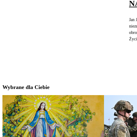
N
Jan 
niez
obro
Życi
Wybrane dla Ciebie