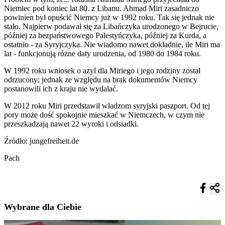
Niemiec pod koniec lat 80. z Libanu. Ahmad Miri zasadniczo
powinien był opuścić Niemcy już w 1992 roku. Tak się jednak nie
stało. Najpierw podawał się za Libańczyka urodzonego w Bejrucie,
później za bezpaństwowego Palestyńczyka, później za Kurda, a
ostatnio - za Syryjczyka. Nie wiadomo nawet dokładnie, ile Miri ma
lat - funkcjonują różne daty urodzenia, od 1980 do 1984 roku.
W 1992 roku wniosek o azyl dla Miriego i jego rodziny został
odrzucony; jednak ze względu na brak dokumentów Niemcy
postanowili ich z kraju nie wydalać.
W 2012 roku Miri przedstawił władzom syryjski paszport. Od tej
pory może dość spokojnie mieszkać w Niemczech, w czym nie
przeszkadzają nawet 22 wyroki i odsiadki.
Źródło: jungefreiheit.de
Pach
Wybrane dla Ciebie