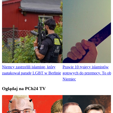
Niemcy zastrzelili islamistę, który
Prawie 10 tysięcy islamistów
zaatakował paradę LGBT w Berlinie
gotowych do przemocy. To obr
Niemiec
Oglądaj na PCh24 TV