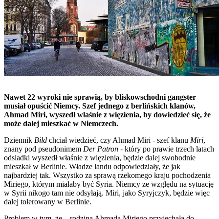
Nawet 22 wyroki nie sprawią, by bliskowschodni gangster
musiał opuścić Niemcy. Szef jednego z berlińskich klanów,
Ahmad Miri, wyszedł właśnie z więzienia, by dowiedzieć się, że
może dalej mieszkać w Niemczech.
Dziennik
Bild
chciał wiedzieć, czy Ahmad Miri - szef klanu
Miri
,
znany pod pseudonimem
Der Patron
- który po prawie trzech latach
odsiadki wyszedł właśnie z więzienia, będzie dalej swobodnie
mieszkał w Berlinie. Władze landu odpowiedziały, że jak
najbardziej tak. Wszystko za sprawą rzekomego kraju pochodzenia
Miriego, którym miałaby być Syria. Niemcy ze względu na sytuację
w Syrii nikogo tam nie odsyłają. Miri, jako Syryjczyk, będzie więc
dalej tolerowany w Berlinie.
Problem w tym, że... rodzina Ahmada Miriego przyjechała do