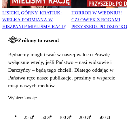
LISICKI, GÓRNY, KRATIUK:
HORROR W WIEDNIU?!
WIELKA PODMIANA W
CZŁOWIEK Z ROGAMI
HISZPANII? MIELIŚMY RACJĘ
PRZYSZEDŁ PO DZIECKO
Zróbmy to razem!
Będziemy mogli trwać w naszej walce o Prawdę
wyłącznie wtedy, jeśli Państwo – nasi widzowie i
Darczyńcy – będą tego chcieli. Dlatego oddając w
Państwa ręce nasze publikacje, prosimy o wsparcie
misji naszych mediów.
Wybierz kwotę:
25 zł
50 zł
100 zł
200 zł
500 zł