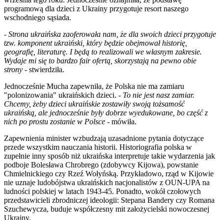
programową dla dzieci z Ukrainy przygotuje resort naszego
wschodniego sąsiada.
-
Strona ukraińska zaoferowała nam, że dla swoich dzieci przygotuje
tzw. komponent ukraiński, który będzie obejmował historię,
geografię, literaturę. I będą to realizowali we własnym zakresie.
Wydaje mi się to bardzo fair ofertą, skorzystają na pewno obie
strony -
stwierdziła.
Jednocześnie Mucha zapewniła, że Polska nie ma zamiaru
"polonizowania" ukraińskich dzieci.
- To nie jest nasz zamiar.
Chcemy, żeby dzieci ukraińskie zostawiły swoją tożsamość
ukraińską, ale jednocześnie były dobrze wyedukowane, bo część z
nich po prostu zostanie w Polsce -
mówiła.
Zapewnienia minister wzbudzają uzasadnione pytania dotyczące
przede wszystkim nauczania historii. Historiografia polska w
zupełnie inny sposób niż ukraińska interpretuje takie wydarzenia jak
podboje Bolesława Chrobrego (zdobywcy Kijowa), powstanie
Chmielnickiego czy Rzeź Wołyńską. Przykładowo, rząd w Kijowie
nie uznaje ludobójstwa ukraińskich nacjonalistów z OUN-UPA na
ludności polskiej w latach 1943-45. Ponadto, wokół czołowych
przedstawicieli zbrodniczej ideologii: Stepana Bandery czy Romana
Szuchewycza, buduje współczesny mit założycielski nowoczesnej
Ukrainy.