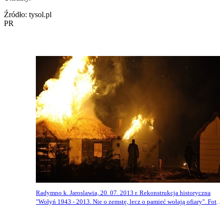
Źródło: tysol.pl
PR
Radymno k. Jaroslawia, 20. 07. 2013 r. Rekonstrukcja historyczna
"Wołyń 1943 - 2013. Nie o zemstę, lecz o pamieć wołają ofiary". Fot.
Łukasz Solski / Forum