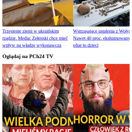
Trzęsienie ziemi w ukraińskim
Wstrząsające ustalenia z Wołyn
rządzie. Media: Zełenski chce mieć
Nawet 40 proc. ekshumowany
wpływ na władzę wykonawczą
ofiar to dzieci
Oglądaj na PCh24 TV