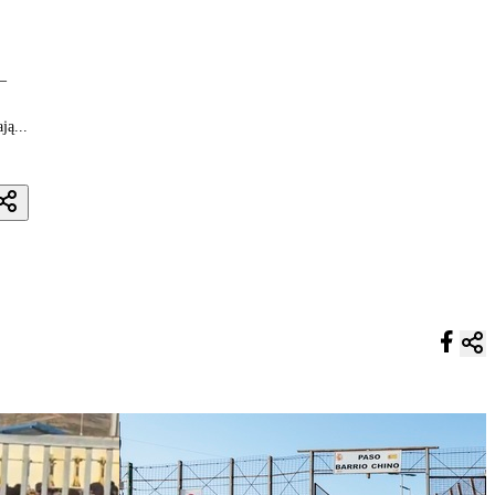
 –
ją...