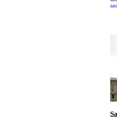
Mere
dale
Sa