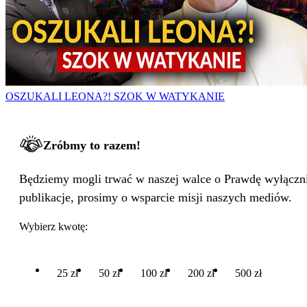
OSZUKALI LEONA?! SZOK W WATYKANIE
Zróbmy to razem!
Będziemy mogli trwać w naszej walce o Prawdę wyłącznie
publikacje, prosimy o wsparcie misji naszych mediów.
Wybierz kwotę:
25 zł
50 zł
100 zł
200 zł
500 zł