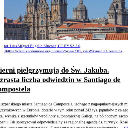
fot. Luis Miguel Bugallo Sánchez, CC BY-SA 3.0
<https://creativecommons.org/licenses/by-sa/3.0>, via Wikimedia Commons
erni pielgrzymują do Św. Jakuba.
rasta liczba odwiedzin w Santiago de
ompostela
iszpańskiego miasta Santiago de Compostela, jednego z najpopularniejszych mi
grzymkowych w Europie, dotarło w tym roku ponad 243 tys. pątników z całeg
ta, wynika z szacunków wspólnoty autonomicznej Galicji, na północnym zacho
panii. Jak sprecyzował odpowiedzialny za regionalną agendę ds. turystyki Xosé