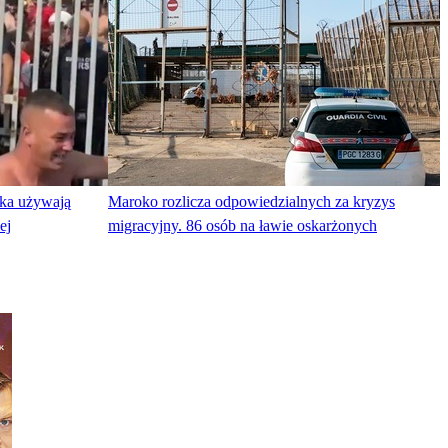
ka używają
Maroko rozlicza odpowiedzialnych za kryzys
ej
migracyjny. 86 osób na ławie oskarżonych