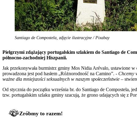
Santiago de Compostela, zdjęcie ilustracyjne / Pixabay
Pielgrzymi zdążający portugalskim szlakiem do Santiago de Comp
północno-zachodniej Hiszpanii.
Jak przekonywała burmistrz gminy Mos Nidia Arévalo, ustawione w os
prowadzona jest pod hasłem „Różnorodność na Camino”. -
Chcemy wy
ważne dla mniejszości seksualnych w naszym społeczeństwie
– stwierd
Od stycznia do początku września br. do Santiago de Compostela, jed
tzw. portugalskim szlaku gminy szacują, że grono udających się z P
Zróbmy to razem!