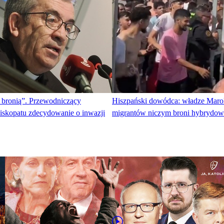
 bronią”. Przewodniczący
Hiszpański dowódca: władze Maro
piskopatu zdecydowanie o inwazji
migrantów niczym broni hybrydow