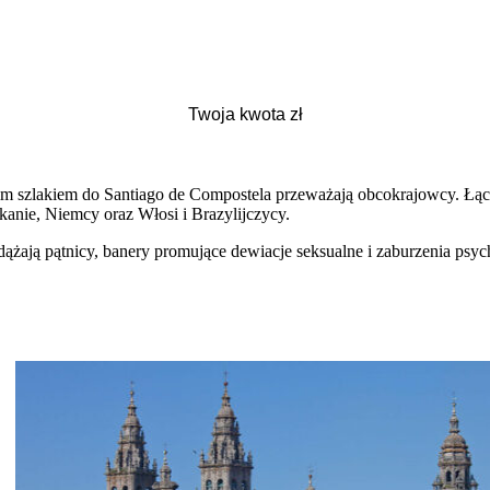
im szlakiem do Santiago de Compostela przeważają obcokrajowcy. Łącz
kanie, Niemcy oraz Włosi i Brazylijczycy.
zdążają pątnicy, banery promujące dewiacje seksualne i zaburzenia psy