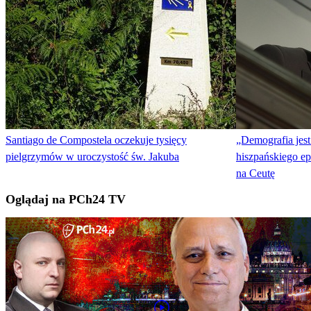
Santiago de Compostela oczekuje tysięcy
„Demografia jest
pielgrzymów w uroczystość św. Jakuba
hiszpańskiego e
na Ceutę
Oglądaj na PCh24 TV