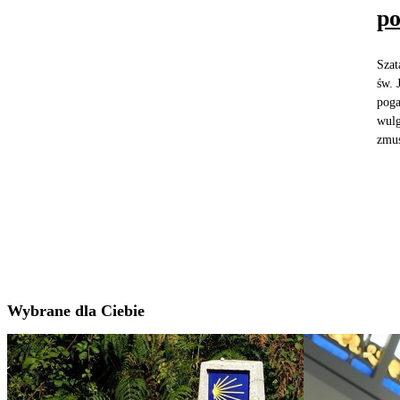
po
Szat
św. 
poga
wulg
zmus
Wybrane dla Ciebie