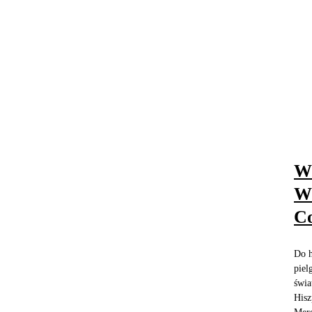
Wi
Wz
C
Do h
piel
świa
Hisz