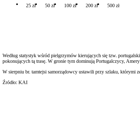
25 zł
50 zł
100 zł
200 zł
500 zł
Według statystyk wśród pielgrzymów kierujących się tzw. portugalsk
pokonujących tą trasę. W gronie tym dominują Portugalczycy, Amery
W sierpniu br. tamtejsi samorządowcy ustawili przy szlaku, którymi 
Źródło: KAI