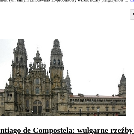
lles, tym samym zanotowano 15-procentowy wzrost liczby pielgrzymów ...
Cz
j
ntiago de Compostela: wulgarne rzeźby