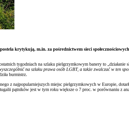
ostela krytykują, m.in. za pośrednictwem sieci społecznościowych
tatnich tygodniach na szlaku pielgrzymkowym banery to „działanie słu
szczególnić na szlaku prawa osób LGBT, a także zwalczać w ten spo
ziła burmistrz.
nego z najpopularniejszych miejsc pielgrzymkowych w Europie, dotarło 
ortugalii pątników jest w tym roku większe o 7 proc. w porównaniu z 