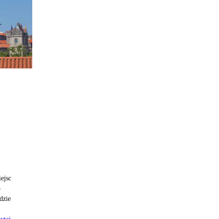
ejsc
o
dzie