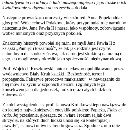
oddziaływania na młodych ludzi naszego papieża i jego troskę o ich
kształtowanie w dążeniu do szczęścia
– dodała.
Następnie prowadząca uroczysty wieczór red. Anna Popek oddała
głos prof. Wojciechowi Polakowi, który przypomniał rolę narodu w
nauczaniu św. Jana Pawła II i nasze, jako wspólnoty, zobowiązania
wobec minionych oraz przyszłych pokoleń.
Znakomity historyk powołał się m.in. na myśl Jana Pawła II z
książki „Pamięć i tożsamość", że tak jak rodzina jest czymś
naturalnym dla społeczeństwa, tak naród jest strukturą naturalną dla
tego, co moglibyśmy określić jako społeczność międzynarodową.
Prof. Wojciech Roszkowski, autor niedawno opublikowanej przez
wydawnictwo Biały Kruk książki „Bezbożność, terror i
propaganda. Fałszywe proroctwa marksizmu”, w nawiązaniu do
niej mówił o życiu w szponach ateizmu i zgubnych tego
konsekwencjach dla jednostek, rodzin oraz całych ludzkich
zbiorowości.
Z kolei wystąpienie ks. prof. Janusza Królikowskiego nawiązywało
do jednej z najważniejszych encyklik polskiego Papieża,
Fides et
ratio
. Jej przesłanie, głoszące, że „wiara i rozum są jak dwa
skrzydła, na których duch ludzki unosi się ku kontemplacji
prawdy”, stanowi uniwersalny drogowskaz. Zgodnie z nim obie