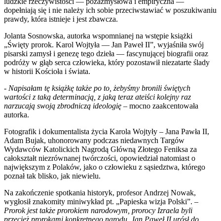
ludzkie rzeczywistości — pozazmysłowa i empiryczna —
dopełniają się i nie należy ich sobie przeciwstawiać w poszukiwaniu
prawdy, która istnieje i jest zbawcza.
Jolanta Sosnowska, autorka wspomnianej na wstępie książki
„Święty prorok. Karol Wojtyła — Jan Paweł II”, wyjaśniła swój
pisarski zamysł i genezę tego dzieła — fascynującej biografii oraz
podróży w głąb serca człowieka, który pozostawił niezatarte ślady
w historii Kościoła i świata.
-
Napisałam tę książkę także po to, żebyśmy bronili świętych
wartości z taką determinacją, z jaką teraz ateiści kolejny raz
narzucają swoją zbrodniczą ideologię
– mocno zaakcentowała
autorka.
Fotografik i dokumentalista życia Karola Wojtyły – Jana Pawła II,
Adam Bujak, uhonorowany podczas niedawnych Targów
Wydawców Katolickich Nagrodą Główną Złotego Feniksa za
całokształt niezrównanej twórczości, opowiedział natomiast o
największym z Polaków, jako o człowieku z sąsiedztwa, którego
poznał tak blisko, jak niewielu.
Na zakończenie spotkania historyk, profesor Andrzej Nowak,
wygłosił znakomity miniwykład pt. „Papieska wizja Polski”. –
Prorok jest także prorokiem narodowym, prorocy Izraela byli
przecież prorokami konkretnego narodu. Jan Paweł II urósł do