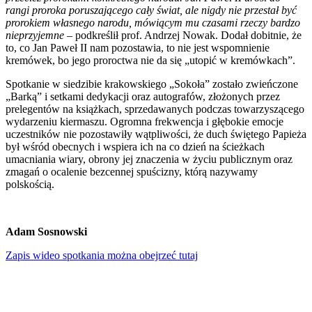
rangi proroka poruszającego cały świat, ale nigdy nie przestał być
prorokiem własnego narodu, mówiącym mu czasami rzeczy bardzo
nieprzyjemne
– podkreślił prof. Andrzej Nowak. Dodał dobitnie, że
to, co Jan Paweł II nam pozostawia, to nie jest wspomnienie
kremówek, bo jego proroctwa nie da się „utopić w kremówkach”.
Spotkanie w siedzibie krakowskiego „Sokoła” zostało zwieńczone
„Barką” i setkami dedykacji oraz autografów, złożonych przez
prelegentów na książkach, sprzedawanych podczas towarzyszącego
wydarzeniu kiermaszu. Ogromna frekwencja i głębokie emocje
uczestników nie pozostawiły wątpliwości, że duch świętego Papieża
był wśród obecnych i wspiera ich na co dzień na ścieżkach
umacniania wiary, obrony jej znaczenia w życiu publicznym oraz
zmagań o ocalenie bezcennej spuścizny, którą nazywamy
polskością.
Adam Sosnowski
Zapis wideo spotkania można obejrzeć tutaj