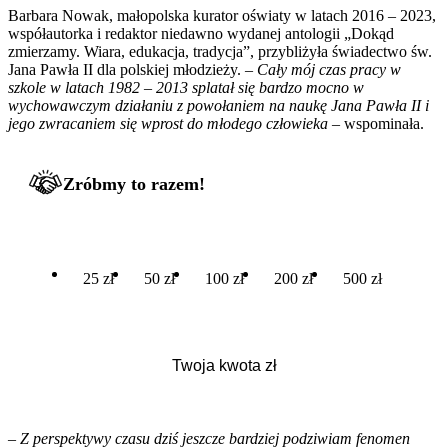
Barbara Nowak, małopolska kurator oświaty w latach 2016 – 2023,
współautorka i redaktor niedawno wydanej antologii „Dokąd
zmierzamy. Wiara, edukacja, tradycja”, przybliżyła świadectwo św.
Jana Pawła II dla polskiej młodzieży. –
Cały mój czas pracy w
szkole w latach 1982 – 2013 splatał się bardzo mocno w
wychowawczym działaniu z powołaniem na naukę Jana Pawła II i
jego zwracaniem się wprost do młodego człowieka
– wspominała.
Zróbmy to razem!
25 zł
50 zł
100 zł
200 zł
500 zł
– Z perspektywy czasu dziś jeszcze bardziej podziwiam fenomen