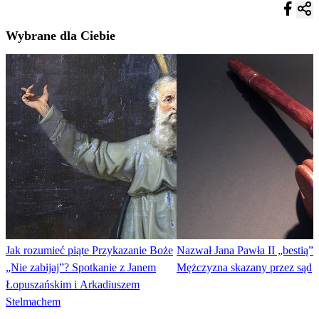
Wybrane dla Ciebie
Jak rozumieć piąte Przykazanie Boże
Nazwał Jana Pawła II „bestią”.
„Nie zabijaj”? Spotkanie z Janem
Mężczyzna skazany przez sąd
Łopuszańskim i Arkadiuszem
Stelmachem