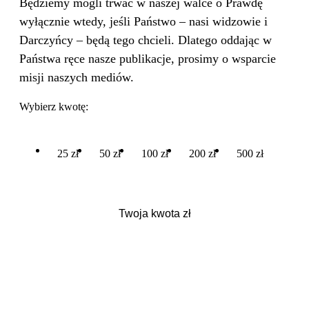
Będziemy mogli trwać w naszej walce o Prawdę
wyłącznie wtedy, jeśli Państwo – nasi widzowie i
Darczyńcy – będą tego chcieli. Dlatego oddając w
Państwa ręce nasze publikacje, prosimy o wsparcie
misji naszych mediów.
Wybierz kwotę:
25 zł
50 zł
100 zł
200 zł
500 zł