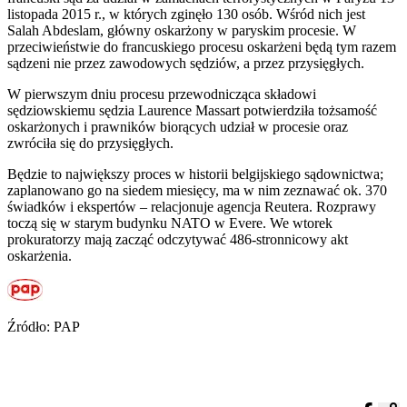
listopada 2015 r., w których zginęło 130 osób. Wśród nich jest
Salah Abdeslam, główny oskarżony w paryskim procesie. W
przeciwieństwie do francuskiego procesu oskarżeni będą tym razem
sądzeni nie przez zawodowych sędziów, a przez przysięgłych.
W pierwszym dniu procesu przewodnicząca składowi
sędziowskiemu sędzia Laurence Massart potwierdziła tożsamość
oskarżonych i prawników biorących udział w procesie oraz
zwróciła się do przysięgłych.
Będzie to największy proces w historii belgijskiego sądownictwa;
zaplanowano go na siedem miesięcy, ma w nim zeznawać ok. 370
świadków i ekspertów – relacjonuje agencja Reutera. Rozprawy
toczą się w starym budynku NATO w Evere. We wtorek
prokuratorzy mają zacząć odczytywać 486-stronnicowy akt
oskarżenia.
Źródło: PAP