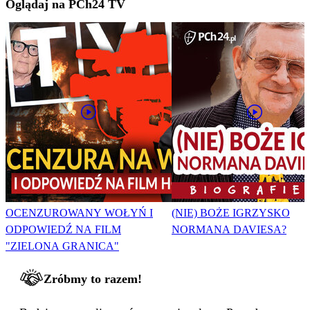
Oglądaj na PCh24 TV
OCENZUROWANY WOŁYŃ I
(NIE) BOŻE IGRZYSKO
ODPOWIEDŹ NA FILM
NORMANA DAVIESA?
"ZIELONA GRANICA"
Zróbmy to razem!