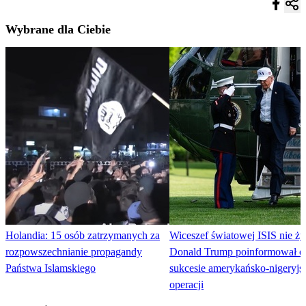
Wybrane dla Ciebie
Holandia: 15 osób zatrzymanych za
Wiceszef światowej ISIS nie ży
rozpowszechnianie propagandy
Donald Trump poinformował o
Państwa Islamskiego
sukcesie amerykańsko-nigeryjsk
operacji