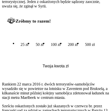
terrorystycznej. Jeden z oskarżonych będzie sądzony zaocznie,
uważa się, że zginął w Syrii.
Zróbmy to razem!
25 zł
50 zł
100 zł
200 zł
500 zł
Rankiem 22 marca 2016 r. dwóch terrorystów-samobójców
wysadziło się w powietrze na lotnisku w Zaventem pod Brukselą, a
kilkanaście minut później kolejny samobójca zdetonował ładunek na
stacji metra Maelbeek w centrum miasta.
Sześciu oskarżonych zostało już skazanych w czerwcu br. przez
francuski sąd za udział w zamachach terrorystycznych w Paryżu 13