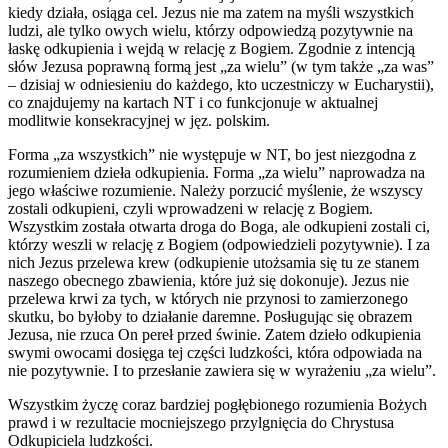
kiedy działa, osiąga cel. Jezus nie ma zatem na myśli wszystkich
ludzi, ale tylko owych wielu, którzy odpowiedzą pozytywnie na
łaskę odkupienia i wejdą w relację z Bogiem. Zgodnie z intencją
słów Jezusa poprawną formą jest „za wielu” (w tym także „za was”
– dzisiaj w odniesieniu do każdego, kto uczestniczy w Eucharystii),
co znajdujemy na kartach NT i co funkcjonuje w aktualnej
modlitwie konsekracyjnej w jęz. polskim.
Forma „za wszystkich” nie występuje w NT, bo jest niezgodna z
rozumieniem dzieła odkupienia. Forma „za wielu” naprowadza na
jego właściwe rozumienie. Należy porzucić myślenie, że wszyscy
zostali odkupieni, czyli wprowadzeni w relację z Bogiem.
Wszystkim została otwarta droga do Boga, ale odkupieni zostali ci,
którzy weszli w relację z Bogiem (odpowiedzieli pozytywnie). I za
nich Jezus przelewa krew (odkupienie utożsamia się tu ze stanem
naszego obecnego zbawienia, które już się dokonuje). Jezus nie
przelewa krwi za tych, w których nie przynosi to zamierzonego
skutku, bo byłoby to działanie daremne. Posługując się obrazem
Jezusa, nie rzuca On pereł przed świnie. Zatem dzieło odkupienia
swymi owocami dosięga tej części ludzkości, która odpowiada na
nie pozytywnie. I to przesłanie zawiera się w wyrażeniu „za wielu”.
Wszystkim życzę coraz bardziej pogłębionego rozumienia Bożych
prawd i w rezultacie mocniejszego przylgnięcia do Chrystusa
Odkupiciela ludzkości.