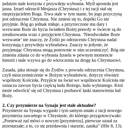
judaizm stale korzysta z przywileju wybrania. Myśl apostoła jest
jasna. Izrael odrzucił Mesjasza (Chrystusa) i z tej racji stał się
nieprzyjacielem Boga. Trwa stale w tym stanie, bo jego przyczyną
jest odrzucenie Chrystusa. Nie zmieni się to, dopóki Go nie
przyjmie. Bóg go jednak miłuje, a przyrzeczone mu dary i
wezwanie Boże do bycia światłem Bożej prawdy w świecie są do
zrealizowania wraz z przyjęciem Chrystusa. ‘Nieodwołalne Boże
wezwanie’ nie znaczy, że Żydzi po odrzuceniu Chrystusa nadal
korzystają z przywileju wybraństwa. Znaczy to jedynie, że
przyjmując Chrystusa mogą ponownie w nim uczestniczyć. Bóg nie
zmienia zdania co do wybrania Izraela w pewnym momencie
historii i stale wzywa go do wkroczenia na drogę ku Chrystusowi.
Zasada, jaka stosuje się do Żydów z powodu odrzucenia Chrystusa,
czyli nieuczestniczenie w Bożym wybraństwie, dotyczy również
wspólnoty Kościoła. Przyjście na świat we wspólnocie Kościoła nie
oznacza zawsze bycia częścią ludu Bożego, ludu wybranego. Ktoś
może odwrócić się od Chrystusa i pozbawić łaski stanowienia lud
Boży.
2. Czy przymierze na Synaju jest stale aktualne?
Przymierze na Synaju wygasło i tym samym ustało z racji nowego
przymierza zawartego w Chrystusie, do którego przygotowywało:
„Ponieważ zaś mówi o nowym [przymierzu], pierwsze uznał za
przestarzałe; a to, co się przedawnia i starzeje, zanika” (Hbr 8, 13).