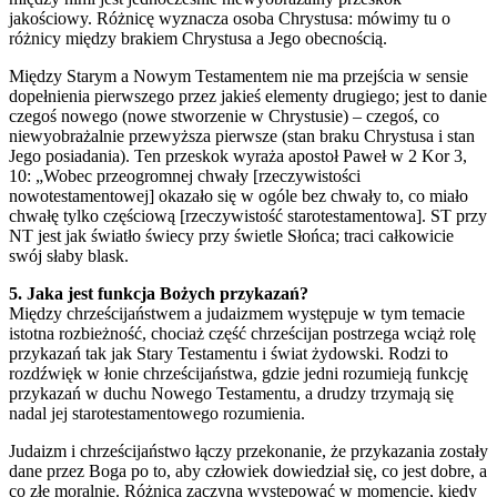
jakościowy. Różnicę wyznacza osoba Chrystusa: mówimy tu o
różnicy między brakiem Chrystusa a Jego obecnością.
Między Starym a Nowym Testamentem nie ma przejścia w sensie
dopełnienia pierwszego przez jakieś elementy drugiego; jest to danie
czegoś nowego (nowe stworzenie w Chrystusie) – czegoś, co
niewyobrażalnie przewyższa pierwsze (stan braku Chrystusa i stan
Jego posiadania). Ten przeskok wyraża apostoł Paweł w 2 Kor 3,
10: „Wobec przeogromnej chwały [rzeczywistości
nowotestamentowej] okazało się w ogóle bez chwały to, co miało
chwałę tylko częściową [rzeczywistość starotestamentowa]. ST przy
NT jest jak światło świecy przy świetle Słońca; traci całkowicie
swój słaby blask.
5. Jaka jest funkcja Bożych przykazań?
Między chrześcijaństwem a judaizmem występuje w tym temacie
istotna rozbieżność, chociaż część chrześcijan postrzega wciąż rolę
przykazań tak jak Stary Testamentu i świat żydowski. Rodzi to
rozdźwięk w łonie chrześcijaństwa, gdzie jedni rozumieją funkcję
przykazań w duchu Nowego Testamentu, a drudzy trzymają się
nadal jej starotestamentowego rozumienia.
Judaizm i chrześcijaństwo łączy przekonanie, że przykazania zostały
dane przez Boga po to, aby człowiek dowiedział się, co jest dobre, a
co złe moralnie. Różnica zaczyna występować w momencie, kiedy