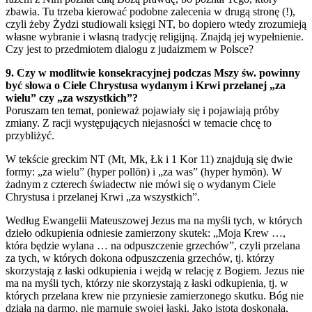
zbawia. Tu trzeba kierować podobne zalecenia w drugą stronę (!),
czyli żeby Żydzi studiowali księgi NT, bo dopiero wtedy zrozumieją
własne wybranie i własną tradycję religijną. Znajdą jej wypełnienie.
Czy jest to przedmiotem dialogu z judaizmem w Polsce?
9. Czy w modlitwie konsekracyjnej podczas Mszy św. powinny
być słowa o Ciele Chrystusa wydanym i Krwi przelanej „za
wielu” czy „za wszystkich”?
Poruszam ten temat, ponieważ pojawiały się i pojawiają próby
zmiany. Z racji występujących niejasności w temacie chcę to
przybliżyć.
W tekście greckim NT (Mt, Mk, Łk i 1 Kor 11) znajdują się dwie
formy: „za wielu” (hyper pollōn) i „za was” (hyper hymōn). W
żadnym z czterech świadectw nie mówi się o wydanym Ciele
Chrystusa i przelanej Krwi „za wszystkich”.
Według Ewangelii Mateuszowej Jezus ma na myśli tych, w których
dzieło odkupienia odniesie zamierzony skutek: „Moja Krew …,
która będzie wylana … na odpuszczenie grzechów”, czyli przelana
za tych, w których dokona odpuszczenia grzechów, tj. którzy
skorzystają z łaski odkupienia i wejdą w relację z Bogiem. Jezus nie
ma na myśli tych, którzy nie skorzystają z łaski odkupienia, tj. w
których przelana krew nie przyniesie zamierzonego skutku. Bóg nie
działa na darmo, nie marnuje swojej łaski. Jako istota doskonała,