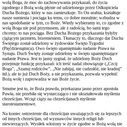
wolą Boga, że moc do zachowywania przykazań, do życia
zgodnego z Bożą wolą płynie od udzielonego przez Odkupiciela
Ducha Bożego, który w nas zamieszkuje. To On urabia, kształtuje
nasze sumienia i pociąga ku temu, co dobre moralnie; wzbudza w
nas upodobanie w tym, co Boże. Wtedy wybieramy to, co zgodne z
wolą Boga nie pod przymusem, ale z radością, bo sami tego
chcemy; to nas pociąga. Bez Ducha Bożego przykazania byłyby
ciążącym jarzmem, brzemieniem. Tłumaczy to, dlaczego dar Ducha
Świętego został udzielony w żydowskie Święto Tygodni
(Pięćdziesiątnica). Owo święto upamiętniało nadanie Prawa na
Synaju. Duch Święty zostaje udzielony w święto upamiętniające
nadanie Prawa. Jest to jasny sygnał, że udzielony Boży Duch
przejmuje funkcję przykazań: ich treść nadal obowiązuje („Czcij
Boga”, „Szanuj rodziców”, „Nie zabijaj, nie cudzołóż, nie kradnij”
itd.), ale to już Duch Boży, a nie przykazania, pozwala wypełnić
Bożą wolę i zaprowadza w nas Boże życie.
Smutne jest to, że Boża prawda, przekazana jasno przez apostoła
Pawła, nie przebiła się wystarczająco i nie ukształtowała myślenia
chrześcijan. Wciąż ciąży na chrześcijanach myślenie
starotestamentowe.
Na koniec ostrzeżenie dla chrześcijan uważających się za lepszych
od innych chrześcijan, od wyznawców innych religii lub
niewierzących. Wysiłek włożony w życie zgodne w Bożą wolą nie