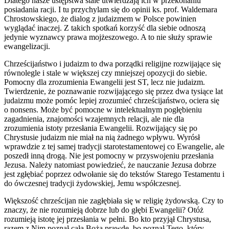
Dlatego nasze ustępstwa stale utwierdzają ich w przekonaniu
posiadania racji. I tu przychylam się do opinii ks. prof. Waldemara
Chrostowskiego, że dialog z judaizmem w Polsce powinien
wyglądać inaczej. Z takich spotkań korzyść dla siebie odnoszą
jedynie wyznawcy prawa mojżeszowego. A to nie służy sprawie
ewangelizacji.
Chrześcijaństwo i judaizm to dwa porządki religijne rozwijające się
równolegle i stale w większej czy mniejszej opozycji do siebie.
Pomocny dla zrozumienia Ewangelii jest ST, lecz nie judaizm.
Twierdzenie, że poznawanie rozwijającego się przez dwa tysiące lat
judaizmu może pomóc lepiej zrozumieć chrześcijaństwo, ociera się
o nonsens. Może być pomocne w intelektualnym pogłębieniu
zagadnienia, znajomości wzajemnych relacji, ale nie dla
zrozumienia istoty przesłania Ewangelii. Rozwijający się po
Chrystusie judaizm nie miał na nią żadnego wpływu. Wyrósł
wprawdzie z tej samej tradycji starotestamentowej co Ewangelie, ale
poszedł inną drogą. Nie jest pomocny w przyswojeniu przesłania
Jezusa. Należy natomiast powiedzieć, że nauczanie Jezusa dobrze
jest zgłębiać poprzez odwołanie się do tekstów Starego Testamentu i
do ówczesnej tradycji żydowskiej, Jemu współczesnej.
Większość chrześcijan nie zagłębiała się w religię żydowską. Czy to
znaczy, że nie rozumieją dobrze lub do głębi Ewangelii? Otóż
rozumieją istotę jej przesłania w pełni. Bo kto przyjął Chrystusa,
razem z Nim poznał całą Bożą prawdę, bo poznał Tego, który