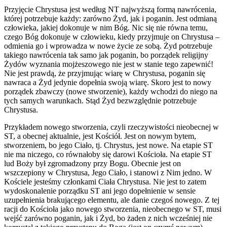
Przyjęcie Chrystusa jest według NT najwyższą formą nawrócenia,
której potrzebuje każdy: zarówno Żyd, jak i poganin. Jest odmianą
człowieka, jakiej dokonuje w nim Bóg. Nic się nie równa temu,
czego Bóg dokonuje w człowieku, kiedy przyjmuje on Chrystusa –
odmienia go i wprowadza w nowe życie ze sobą. Żyd potrzebuje
takiego nawrócenia tak samo jak poganin, bo porządek religijny
Żydów wyznania mojżeszowego nie jest w stanie tego zapewnić!
Nie jest prawdą, że przyjmując wiarę w Chrystusa, poganin się
nawraca a Żyd jedynie dopełnia swoją wiarę. Skoro jest to nowy
porządek zbawczy (nowe stworzenie), każdy wchodzi do niego na
tych samych warunkach. Stąd Żyd bezwzględnie potrzebuje
Chrystusa.
Przykładem nowego stworzenia, czyli rzeczywistości nieobecnej w
ST, a obecnej aktualnie, jest Kościół. Jest on nowym bytem,
stworzeniem, bo jego Ciało, tj. Chrystus, jest nowe. Na etapie ST
nie ma niczego, co równałoby się darowi Kościoła. Na etapie ST
lud Boży był zgromadzony przy Bogu. Obecnie jest on
wszczepiony w Chrystusa, Jego Ciało, i stanowi z Nim jedno. W
Kościele jesteśmy członkami Ciała Chrystusa. Nie jest to zatem
wydoskonalenie porządku ST ani jego dopełnienie w sensie
uzupełnienia brakującego elementu, ale danie czegoś nowego. Z tej
racji do Kościoła jako nowego stworzenia, nieobecnego w ST, musi
wejść zarówno poganin, jak i Żyd, bo żaden z nich wcześniej nie