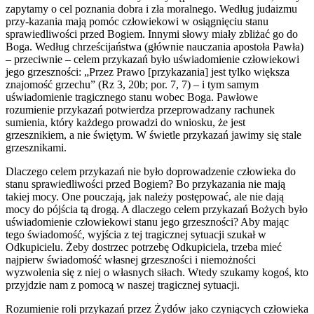
zapytamy o cel poznania dobra i zła moralnego. Według judaizmu
przy-kazania mają pomóc człowiekowi w osiągnięciu stanu
sprawiedliwości przed Bogiem. Innymi słowy miały zbliżać go do
Boga. Według chrześcijaństwa (głównie nauczania apostoła Pawła)
– przeciwnie – celem przykazań było uświadomienie człowiekowi
jego grzeszności: „Przez Prawo [przykazania] jest tylko większa
znajomość grzechu” (Rz 3, 20b; por. 7, 7) – i tym samym
uświadomienie tragicznego stanu wobec Boga. Pawłowe
rozumienie przykazań potwierdza przeprowadzany rachunek
sumienia, który każdego prowadzi do wniosku, że jest
grzesznikiem, a nie świętym. W świetle przykazań jawimy się stale
grzesznikami.
Dlaczego celem przykazań nie było doprowadzenie człowieka do
stanu sprawiedliwości przed Bogiem? Bo przykazania nie mają
takiej mocy. One pouczają, jak należy postępować, ale nie dają
mocy do pójścia tą drogą. A dlaczego celem przykazań Bożych było
uświadomienie człowiekowi stanu jego grzeszności? Aby mając
tego świadomość, wyjścia z tej tragicznej sytuacji szukał w
Odkupicielu. Żeby dostrzec potrzebę Odkupiciela, trzeba mieć
najpierw świadomość własnej grzeszności i niemożności
wyzwolenia się z niej o własnych siłach. Wtedy szukamy kogoś, kto
przyjdzie nam z pomocą w naszej tragicznej sytuacji.
Rozumienie roli przykazań przez Żydów jako czyniących człowieka