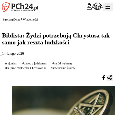
Strona główna
Wiadomości
Biblista: Żydzi potrzebują Chrystusa tak
samo jak reszta ludzkości
14 lutego 2026
#syjonizm
#dialog z judaizmem
#naród wybrany
#ks. prof. Waldemar Chrostowski
#nawracanie Żydów