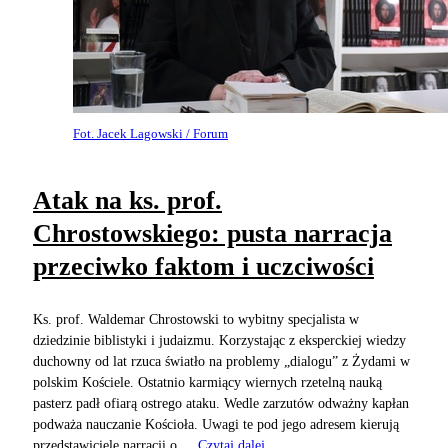
Fot. Jacek Lagowski / Forum
Atak na ks. prof.
Chrostowskiego: pusta narracja
przeciwko faktom i uczciwości
Ks. prof. Waldemar Chrostowski to wybitny specjalista w
dziedzinie biblistyki i judaizmu. Korzystając z eksperckiej wiedzy
duchowny od lat rzuca światło na problemy „dialogu” z Żydami w
polskim Kościele. Ostatnio karmiący wiernych rzetelną nauką
pasterz padł ofiarą ostrego ataku. Wedle zarzutów odważny kapłan
podważa nauczanie Kościoła. Uwagi te pod jego adresem kierują
przedstawiciele narracji o ...
Czytaj dalej