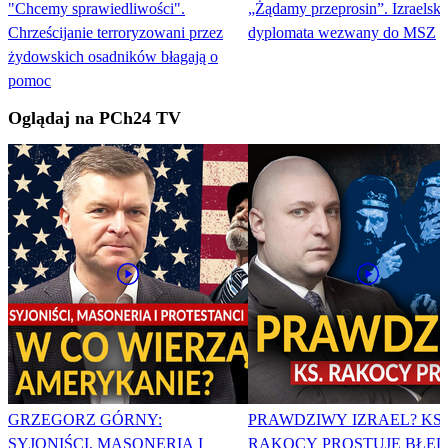
"Chcemy sprawiedliwości".
„Żądamy przeprosin”. Izraelski
Chrześcijanie terroryzowani przez
dyplomata wezwany do MSZ
żydowskich osadników błagają o
pomoc
Oglądaj na PCh24 TV
GRZEGORZ GÓRNY:
PRAWDZIWY IZRAEL? KS.
SYJONIŚCI, MASONERIA I
RAKOCY PROSTUJE BŁĘ