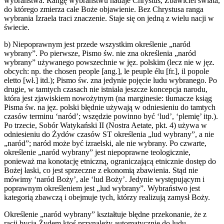
wybraństwa. Rangę wybraństwu nadaje Chrystus, Zbawiciel świata,
do którego zmierza całe Boże objawienie. Bez Chrystusa ranga
wybrania Izraela traci znaczenie. Staje się on jedną z wielu nacji w
świecie.
b) Niepoprawnym jest przede wszystkim określenie „naród
wybrany”. Po pierwsze, Pismo św. nie zna określenia „naród
wybrany” używanego powszechnie w jęz. polskim (lecz nie w jęz.
obcych: np. the chosen people [ang.], le peuple élu [fr.], il popole
eletto [wł.] itd.); Pismo św. zna jedynie pojęcie ludu wybranego. Po
drugie, w tamtych czasach nie istniała jeszcze koncepcja narodu,
która jest zjawiskiem nowożytnym (na marginesie: tłumacze ksiąg
Pisma św. na jęz. polski błędnie używają w odniesieniu do tamtych
czasów terminu ‘naród’; wszędzie powinno być ‘lud’, ‘plemię’ itp.).
Po trzecie, Sobór Watykański II (Nostra Aetate, pkt. 4) używa w
odniesieniu do Żydów czasów ST określenia „lud wybrany”, a nie
„naród”; naród może być izraelski, ale nie wybrany. Po czwarte,
określenie „naród wybrany” jest niepoprawne teologicznie,
ponieważ ma konotację etniczną, ograniczającą etnicznie dostęp do
Bożej łaski, co jest sprzeczne z ekonomią zbawienia. Stąd nie
mówimy ‘naród Boży’, ale ‘lud Boży’. Jedynie występującym i
poprawnym określeniem jest „lud wybrany”. Wybraństwo jest
kategorią zbawczą i obejmuje tych, którzy realizują zamysł Boży.
Określenie „naród wybrany” kształtuje błędne przekonanie, że z
racji bycia Żydem ktoś przynależy automatycznie do ludu