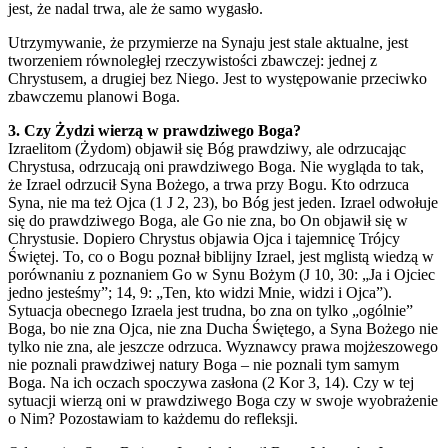
jest, że nadal trwa, ale że samo wygasło.
Utrzymywanie, że przymierze na Synaju jest stale aktualne, jest
tworzeniem równoległej rzeczywistości zbawczej: jednej z
Chrystusem, a drugiej bez Niego. Jest to występowanie przeciwko
zbawczemu planowi Boga.
3. Czy Żydzi wierzą w prawdziwego Boga?
Izraelitom (Żydom) objawił się Bóg prawdziwy, ale odrzucając
Chrystusa, odrzucają oni prawdziwego Boga. Nie wygląda to tak,
że Izrael odrzucił Syna Bożego, a trwa przy Bogu. Kto odrzuca
Syna, nie ma też Ojca (1 J 2, 23), bo Bóg jest jeden. Izrael odwołuje
się do prawdziwego Boga, ale Go nie zna, bo On objawił się w
Chrystusie. Dopiero Chrystus objawia Ojca i tajemnicę Trójcy
Świętej. To, co o Bogu poznał biblijny Izrael, jest mglistą wiedzą w
porównaniu z poznaniem Go w Synu Bożym (J 10, 30: „Ja i Ojciec
jedno jesteśmy”; 14, 9: „Ten, kto widzi Mnie, widzi i Ojca”).
Sytuacja obecnego Izraela jest trudna, bo zna on tylko „ogólnie”
Boga, bo nie zna Ojca, nie zna Ducha Świętego, a Syna Bożego nie
tylko nie zna, ale jeszcze odrzuca. Wyznawcy prawa mojżeszowego
nie poznali prawdziwej natury Boga – nie poznali tym samym
Boga. Na ich oczach spoczywa zasłona (2 Kor 3, 14). Czy w tej
sytuacji wierzą oni w prawdziwego Boga czy w swoje wyobrażenie
o Nim? Pozostawiam to każdemu do refleksji.