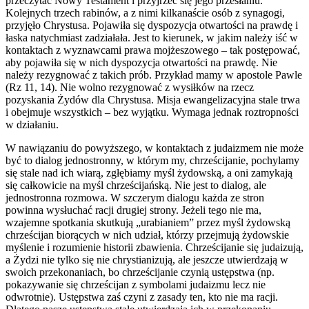
przeczytać Nowy Testament i przyjrzeć się jego przesłaniu.
Kolejnych trzech rabinów, a z nimi kilkanaście osób z synagogi,
przyjęło Chrystusa. Pojawiła się dyspozycja otwartości na prawdę i
łaska natychmiast zadziałała. Jest to kierunek, w jakim należy iść w
kontaktach z wyznawcami prawa mojżeszowego – tak postępować,
aby pojawiła się w nich dyspozycja otwartości na prawdę. Nie
należy rezygnować z takich prób. Przykład mamy w apostole Pawle
(Rz 11, 14). Nie wolno rezygnować z wysiłków na rzecz
pozyskania Żydów dla Chrystusa. Misja ewangelizacyjna stale trwa
i obejmuje wszystkich – bez wyjątku. Wymaga jednak roztropności
w działaniu.
W nawiązaniu do powyższego, w kontaktach z judaizmem nie może
być to dialog jednostronny, w którym my, chrześcijanie, pochylamy
się stale nad ich wiarą, zgłębiamy myśl żydowską, a oni zamykają
się całkowicie na myśl chrześcijańską. Nie jest to dialog, ale
jednostronna rozmowa. W szczerym dialogu każda ze stron
powinna wysłuchać racji drugiej strony. Jeżeli tego nie ma,
wzajemne spotkania skutkują „urabianiem” przez myśl żydowską
chrześcijan biorących w nich udział, którzy przejmują żydowskie
myślenie i rozumienie historii zbawienia. Chrześcijanie się judaizują,
a Żydzi nie tylko się nie chrystianizują, ale jeszcze utwierdzają w
swoich przekonaniach, bo chrześcijanie czynią ustępstwa (np.
pokazywanie się chrześcijan z symbolami judaizmu lecz nie
odwrotnie). Ustępstwa zaś czyni z zasady ten, kto nie ma racji.