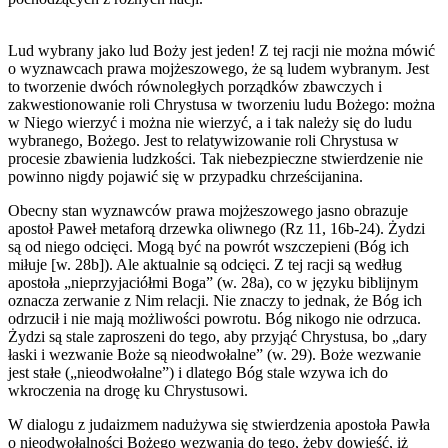
Lud wybrany jako lud Boży jest jeden! Z tej racji nie można mówić
o wyznawcach prawa mojżeszowego, że są ludem wybranym. Jest
to tworzenie dwóch równoległych porządków zbawczych i
zakwestionowanie roli Chrystusa w tworzeniu ludu Bożego: można
w Niego wierzyć i można nie wierzyć, a i tak należy się do ludu
wybranego, Bożego. Jest to relatywizowanie roli Chrystusa w
procesie zbawienia ludzkości. Tak niebezpieczne stwierdzenie nie
powinno nigdy pojawić się w przypadku chrześcijanina.
Obecny stan wyznawców prawa mojżeszowego jasno obrazuje
apostoł Paweł metaforą drzewka oliwnego (Rz 11, 16b-24). Żydzi
są od niego odcięci. Mogą być na powrót wszczepieni (Bóg ich
miłuje [w. 28b]). Ale aktualnie są odcięci. Z tej racji są według
apostoła „nieprzyjaciółmi Boga” (w. 28a), co w języku biblijnym
oznacza zerwanie z Nim relacji. Nie znaczy to jednak, że Bóg ich
odrzucił i nie mają możliwości powrotu. Bóg nikogo nie odrzuca.
Żydzi są stale zaproszeni do tego, aby przyjąć Chrystusa, bo „dary
łaski i wezwanie Boże są nieodwołalne” (w. 29). Boże wezwanie
jest stałe („nieodwołalne”) i dlatego Bóg stale wzywa ich do
wkroczenia na drogę ku Chrystusowi.
W dialogu z judaizmem nadużywa się stwierdzenia apostoła Pawła
o nieodwołalności Bożego wezwania do tego, żeby dowieść, iż