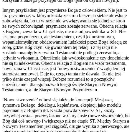
korzystał z takiego przystępu do Boga (jest on czymś nowym).
Innym przykładem jest przymierze Boga z człowiekiem. Nie jest to
już przymierze, w którym każda ze stron bierze na siebie określone
zobowiązania, bo tu w razie nie wywiązywania się jednej ze stron
ze swych zobowiązań, przymierze zostaje zerwane. Obecna relacja
z Bogiem, zawarta w Chrystusie, nie ma odpowiednika w ST. Nie
jest ona przymierzem, ale testamentem, czyli jednostronnym,
wspaniałomyślnym obdarowaniem ludzkości przez Boga relacją ze
sobą, gdzie Bóg czyni się gwarantem tej relacji i z tej racji nie
zostanie ona nigdy zerwana. Testament nie podlega zerwaniu, a
jedynie wykonaniu. Określenia jak wydoskonalenie czy dopełnienie
nie są tu adekwatne. Obecna relacja z Bogiem na wzór testamentu,
nawiązana w Chrystusie, jest ‘nowym stworzeniem’ względem tej
starotestamentowej. Daje to, czego tamta nie dawała. To nie jest
tylko danie czegoś więcej. Dobrze rozumieli to u początków
chrześcijanie i dlatego nazwali księgi święte Starym i Nowym
Testamentem, a nie Starym i Nowym Przymierzem.
‘Nowe stworzenie’ odnosi się także do koncepcji Mesjasza,
synostwa Bożego, dekalogu, kapłaństwa, ekspiacji jako modelu
pojednania z Bogiem itd. Każda prawda zbawcza ST, każdy
przywilej zostają przewyższone w Chrystusie (nowe stworzenie), bo
Bóg dał coś nowego i większego niż na etapie ST. Między Starym a
Nowym Testamentem jest ciągłość, drugie wynika z pierwszego, ale
między nimi jest jednocześnie niewyobrażalny przeskok