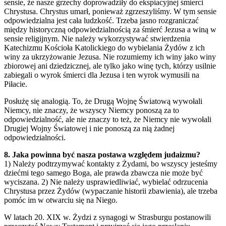
sensie, że nasze grzechy doprowadziły do ekspiacyjnej śmierci
Chrystusa. Chrystus umarł, ponieważ zgrzeszyliśmy. W tym sensie
odpowiedzialna jest cała ludzkość. Trzeba jasno rozgraniczać
między historyczną odpowiedzialnością za śmierć Jezusa a winą w
sensie religijnym. Nie należy wykorzystywać stwierdzenia
Katechizmu Kościoła Katolickiego do wybielania Żydów z ich
winy za ukrzyżowanie Jezusa. Nie rozumiemy ich winy jako winy
zbiorowej ani dziedzicznej, ale tylko jako winę tych, którzy usilnie
zabiegali o wyrok śmierci dla Jezusa i ten wyrok wymusili na
Piłacie.
Posłużę się analogią. To, że Drugą Wojnę Światową wywołali
Niemcy, nie znaczy, że wszyscy Niemcy ponoszą za to
odpowiedzialność, ale nie znaczy to też, że Niemcy nie wywołali
Drugiej Wojny Światowej i nie ponoszą za nią żadnej
odpowiedzialności.
8. Jaka powinna być nasza postawa względem judaizmu?
1) Należy podtrzymywać kontakty z Żydami, bo wszyscy jesteśmy
dziećmi tego samego Boga, ale prawda zbawcza nie może być
wyciszana. 2) Nie należy usprawiedliwiać, wybielać odrzucenia
Chrystusa przez Żydów (wypaczanie historii zbawienia), ale trzeba
pomóc im w otwarciu się na Niego.
W latach 20. XIX w. Żydzi z synagogi w Strasburgu postanowili