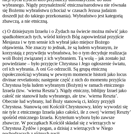
wybranego. Nigdy przynależność etniczna/narodowa nie równała
się Bożemu wybraństwu (chociaż w czasach Jezusa judaizm
doszedł już do takiego przekonania). Wybraństwo jest kategorią
zbawczą, a nie etniczną.
c) O dzisiejszym Izraelu i o Żydach na świecie można mówić jako
spadkobiercach tych, wśród których Bóg zapowiedział przyjście
Mesjasza i w tym sensie ich wybrał jako miejsce Bożego
objawienia. Nie znaczy to jednak, że są ludem wybranym, że
korzystają z przywileju wybraństwa, bo o tym decyduje realizacja
woli Bożej związanej z ich wybraniem. Tą wolą – jak zostało już
powiedziane – było przyjęcie Chrystusa i Jego ogłoszenie światu,
cel ich wybrania. A oni Go odrzucili. Są grupą etniczną
(społecznością) wybraną w pewnym momencie historii jako locus
divinae revelationis; następnie część z nich do momentu przyjścia
Chrystusa była ludem wybranym (Bożym) w ramach etnicznego
Izraela (tzw. ‘wierna Reszta’). Nigdy etniczny, biblijny Izrael jako
całość nie stanowił ludu wybranego, ale tzw. 'wierna Reszta’.
Obecnie lud wybrany, lud Boży stanowią ci, którzy przyjęli
Chrystusa. Stanowią oni Kościół Chrystusowy, który wywodzi się
nie tyle z etnicznego Izraela jako całości, ile z owej ‘wiernej Reszty’
spośród etnicznego Izraela. Kryterium wyboru było zawsze
zbawcze. W początkach Kościół składał się z wierzących w
Chrystusa Żydów i pogan, a dzisiaj z wierzących w Niego
pochodzących z różnych nacji.