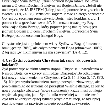
Odrzucając Syna Bożego, Izrael odrzucił Boga Jahwe, bo Jezus
razem z Ojcem i Duchem Świętym jest Bogiem Jahwe: „Jeżeli nie
uwierzycie, że JA JESTEM [który jestem], pomrzecie w grzechach
swoich” (J 8, 24. 58). Jezus jest Bogiem Jahwe i dlatego odrzucenie
Go jest odrzuceniem prawdziwego Boga – stąd konkluzja: „[…]
pomrzecie w grzechach swoich”. Nie można trwać przy Bogu,
odrzucając Syna Bożego, który poprzez jedną naturę boską jest
jednym Bogiem z Ojcem i Duchem Świętym. Odrzucenie Syna
Bożego jest odrzuceniem (całego) Boga.
Chrystus nie jest dopełnieniem wiary Żydów w Boga (obrazowo
brakujące np. 30%), ale całym poznaniem Boga (obrazowo 100%).
Z tej racji „w nikim innym nie ma zbawienia” (Dz 4, 12).
4. Czy Żydzi potrzebują Chrystusa tak samo jak pozostała
ludzkość?
Żyd potrzebuje w takim samym stopniu Chrystusa, i nawrócenia w
Nim do Boga, co wszyscy inni ludzie. Dlaczego? Bo odkupienie
jest nowym stworzeniem w Chrystusie (Ga 6, 15; 2 Kor 5, 17; Ef 2,
15). Nie jest wydoskonaleniem starego porządku zbawczego, ale
powołaniem go do istnienia od początku! Właśnie dlatego, że jest to
nowy porządek zbawczy (nowe stworzenie), każdy musi do niego
wejść: tak poganin, jak i Żyd, bo nikt wcześniej w nim nie trwał.
Żyd był w korzystniejszej sytuacji jedynie z tej racji, że był lepiej
przygotowany na przyjęcie nowego porządku zbawczego.