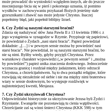
może prowadzić do wyniosłości względem innych, ale do jeszcze
mocniejszego bicia się w pierś i pokornego uznania, iż pomimo
wysiłków w zachowywaniu przykazań Bożych jesteśmy stale
grzesznikami i zbawić nas może jedynie Chrystus. Inaczej
popełnimy błąd, jaki popełnił biblijny Izrael.
6. Czy Żydzi są naszymi starszymi braćmi?
Zdarza się nadużywać słów Jana Pawła II z 13 kwietnia 1986 r. z
jego wystąpienia w synagodze w Rzymie. Przypisuje się papieżowi,
że powiedział o Żydach „nasi starsi bracia”. Papież powiedział
dokładnie: „[…] i w pewnym sensie można by powiedzieć nasi
starsi bracia”. Nie powiedział, że są naszymi starszymi braćmi, bo
nie są nimi. Byliby wtedy, gdyby przyjęli Chrystusa. Przez
warunkowy charakter wypowiedzi („w pewnym sensie” i „można
by powiedzieć”) papież unika znaczenia dosłownego. Jednocześnie
wyznacza granicę i rozdział między judaizmem, który odrzucił
Chrystusa, a chrześcijaństwem. Są to dwa porządki religijne, które
rozwijają się niezależnie od siebie i nie ma między nimi braterstwa
wiary w sensie dosłownym, bo występuje rozdźwięk w
najistotniejszej kwestii, Mesjasza.
7. Czy Żydzi ukrzyżowali Chrystusa?
Odpowiedzialni historycznie za ukrzyżowanie Jezusa byli Żydzi i
Rzymianie. Ewangelie nie pozostawiają tu cienia wątpliwości.
Chrześcijanie zaś są winni śmierci Chrystusa (KKK 598) w tym