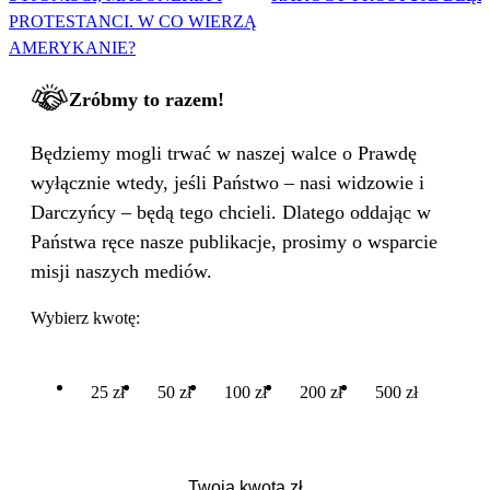
PROTESTANCI. W CO WIERZĄ
AMERYKANIE?
Zróbmy to razem!
Będziemy mogli trwać w naszej walce o Prawdę
wyłącznie wtedy, jeśli Państwo – nasi widzowie i
Darczyńcy – będą tego chcieli. Dlatego oddając w
Państwa ręce nasze publikacje, prosimy o wsparcie
misji naszych mediów.
Wybierz kwotę:
25 zł
50 zł
100 zł
200 zł
500 zł