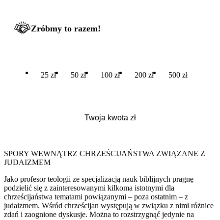
Zróbmy to razem!
25 zł
50 zł
100 zł
200 zł
500 zł
SPORY WEWNĄTRZ CHRZEŚCIJAŃSTWA ZWIĄZANE Z
JUDAIZMEM
Jako profesor teologii ze specjalizacją nauk biblijnych pragnę
podzielić się z zainteresowanymi kilkoma istotnymi dla
chrześcijaństwa tematami powiązanymi – poza ostatnim – z
judaizmem. Wśród chrześcijan występują w związku z nimi różnice
zdań i zaognione dyskusje. Można to rozstrzygnąć jedynie na