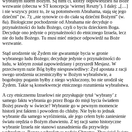
wybranym ludem Bożym. Są nimi ci, którzy odpowiedzieli na Boże
wezwanie (obecna w ST koncepcja ‘wiernej Reszty’). I dalej: „[…]
i nie wszyscy przez to, że są potomstwem Abrahama, stają się jego
dziećmi” (w. 7); „nie synowie co do ciała są dziećmi Bożymi” (w.
8a). Biologiczne pochodzenie od Abrahama nie decyduje o
przynależności do ludu Bożego, czyli o byciu dzieckiem Boga.
Decyduje ono jedynie o przynależności do etnicznego Izraela, lecz
nie do ludu Bożego. Tu musi mieć miejsce odpowiedź na Boże
wezwanie.
Stąd urodzenie się Żydem nie gwarantuje bycia w gronie
wybranego ludu Bożego; decyduje jedynie o przynależności do
ludu, w którym został zapowiedziany i przyszedł Mesjasz. W
przeciwnym razie Bóg byłby niesprawiedliwy: Żyd apostata z racji
swego urodzenia uczestniczyłby w Bożym wybraństwie, a
bogobojny poganin byłby z niego wykluczony, bo nie urodził się
Żydem. Takie są konsekwencje etnicznego rozumienia wybraństwa.
A czy etnicznemu Izraelowi nie przysługuje tytuł ‘wybrany’ z
samego faktu wybrania go przez Boga do misji bycia światłem
Bożej prawdy w świecie? Wybranie go w pewnym momencie
historii jest faktem i powodem do chluby. Nie było to jednak
wybranie dla samego wyróżnienia, ale jego celem było zaniesienie
światu orędzia o Bożym zbawieniu. Z tej racji samo historyczne
wybranie Izraela nie stanowi uzasadnienia dla przywileju