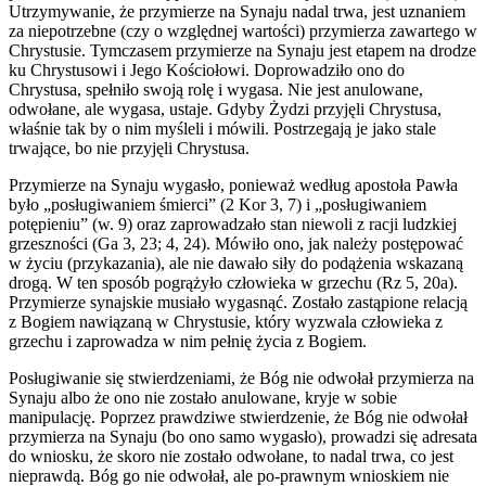
Utrzymywanie, że przymierze na Synaju nadal trwa, jest uznaniem
za niepotrzebne (czy o względnej wartości) przymierza zawartego w
Chrystusie. Tymczasem przymierze na Synaju jest etapem na drodze
ku Chrystusowi i Jego Kościołowi. Doprowadziło ono do
Chrystusa, spełniło swoją rolę i wygasa. Nie jest anulowane,
odwołane, ale wygasa, ustaje. Gdyby Żydzi przyjęli Chrystusa,
właśnie tak by o nim myśleli i mówili. Postrzegają je jako stale
trwające, bo nie przyjęli Chrystusa.
Przymierze na Synaju wygasło, ponieważ według apostoła Pawła
było „posługiwaniem śmierci” (2 Kor 3, 7) i „posługiwaniem
potępieniu” (w. 9) oraz zaprowadzało stan niewoli z racji ludzkiej
grzeszności (Ga 3, 23; 4, 24). Mówiło ono, jak należy postępować
w życiu (przykazania), ale nie dawało siły do podążenia wskazaną
drogą. W ten sposób pogrążyło człowieka w grzechu (Rz 5, 20a).
Przymierze synajskie musiało wygasnąć. Zostało zastąpione relacją
z Bogiem nawiązaną w Chrystusie, który wyzwala człowieka z
grzechu i zaprowadza w nim pełnię życia z Bogiem.
Posługiwanie się stwierdzeniami, że Bóg nie odwołał przymierza na
Synaju albo że ono nie zostało anulowane, kryje w sobie
manipulację. Poprzez prawdziwe stwierdzenie, że Bóg nie odwołał
przymierza na Synaju (bo ono samo wygasło), prowadzi się adresata
do wniosku, że skoro nie zostało odwołane, to nadal trwa, co jest
nieprawdą. Bóg go nie odwołał, ale po-prawnym wnioskiem nie