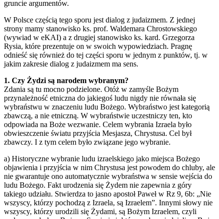
gruncie argumentów.
W Polsce częścią tego sporu jest dialog z judaizmem. Z jednej
strony mamy stanowisko ks. prof. Waldemara Chrostowskiego
(wywiad w eKAI) a z drugiej stanowisko ks. kard. Grzegorza
Rysia, które prezentuje on w swoich wypowiedziach. Pragnę
odnieść się również do tej części sporu w jednym z punktów, tj. w
jakim zakresie dialog z judaizmem ma sens.
1. Czy Żydzi są narodem wybranym?
Zdania są tu mocno podzielone. Otóż w zamyśle Bożym
przynależność etniczna do jakiegoś ludu nigdy nie równała się
wybraństwu w znaczeniu ludu Bożego. Wybraństwo jest kategorią
zbawczą, a nie etniczną. W wybraństwie uczestniczy ten, kto
odpowiada na Boże wezwanie. Celem wybrania Izraela było
obwieszczenie światu przyjścia Mesjasza, Chrystusa. Cel był
zbawczy. I z tym celem było związane jego wybranie.
a) Historyczne wybranie ludu izraelskiego jako miejsca Bożego
objawienia i przyjścia w nim Chrystusa jest powodem do chluby, ale
nie gwarantuje ono automatycznie wybraństwa w sensie wejścia do
ludu Bożego. Fakt urodzenia się Żydem nie zapewnia z góry
takiego udziału. Stwierdza to jasno apostoł Paweł w Rz 9, 6b: „Nie
wszyscy, którzy pochodzą z Izraela, są Izraelem”. Innymi słowy nie
wszyscy, którzy urodzili się Żydami, są Bożym Izraelem, czyli