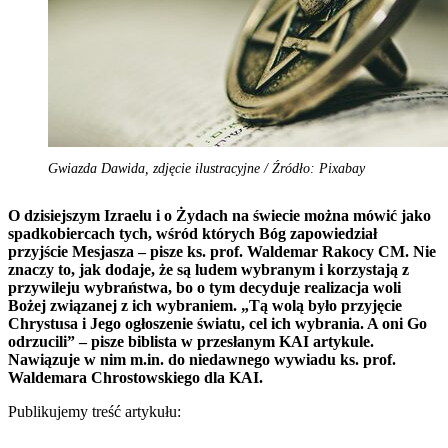
Gwiazda Dawida, zdjęcie ilustracyjne / Źródło: Pixabay
O dzisiejszym Izraelu i o Żydach na świecie można mówić jako
spadkobiercach tych, wśród których Bóg zapowiedział
przyjście Mesjasza – pisze ks. prof. Waldemar Rakocy CM. Nie
znaczy to, jak dodaje, że są ludem wybranym i korzystają z
przywileju wybraństwa, bo o tym decyduje realizacja woli
Bożej związanej z ich wybraniem. „Tą wolą było przyjęcie
Chrystusa i Jego ogłoszenie światu, cel ich wybrania. A oni Go
odrzucili” – pisze biblista w przesłanym KAI artykule.
Nawiązuje w nim m.in. do niedawnego wywiadu ks. prof.
Waldemara Chrostowskiego dla KAI.
Publikujemy treść artykułu: