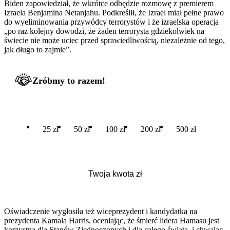
Biden zapowiedział, że wkrótce odbędzie rozmowę z premierem
Izraela Benjamina Netanjahu. Podkreślił, że Izrael miał pełne prawo
do wyeliminowania przywódcy terrorystów i że izraelska operacja
„po raz kolejny dowodzi, że żaden terrorysta gdziekolwiek na
świecie nie może uciec przed sprawiedliwością, niezależnie od tego,
jak długo to zajmie”.
Zróbmy to razem!
25 zł
50 zł
100 zł
200 zł
500 zł
Oświadczenie wygłosiła też wiceprezydent i kandydatka na
prezydenta Kamala Harris, oceniając, że śmierć lidera Hamasu jest
korzystna dla Stanów Zjednoczonych i dla całego świata, i chwaląc