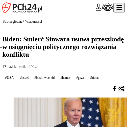
Strona główna
Wiadomości
Biden: Śmierć Sinwara usuwa przeszkodę
w osiągnięciu politycznego rozwiązania
konfliktu
17 października 2024
#USA
#Izrael
#bliski wschód
#hamas
#gaza
#biden