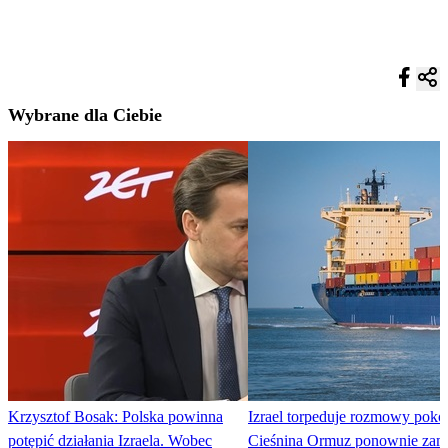
Wybrane dla Ciebie
Krzysztof Bosak: Polska powinna
Izrael torpeduje rozmowy poko
potępić działania Izraela. Wobec
Cieśnina Ormuz ponownie zam