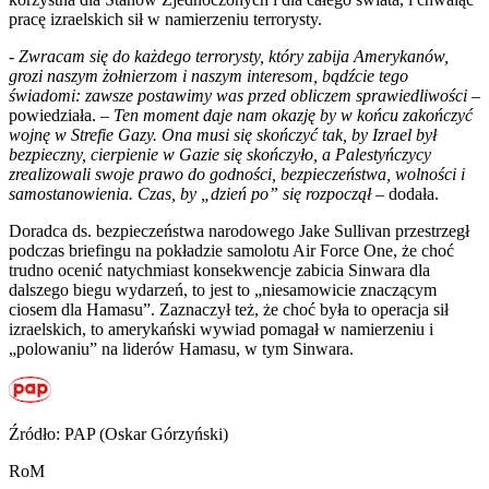
pracę izraelskich sił w namierzeniu terrorysty.
- Zwracam się do każdego terrorysty, który zabija Amerykanów,
grozi naszym żołnierzom i naszym interesom, bądźcie tego
świadomi: zawsze postawimy was przed obliczem sprawiedliwości –
powiedziała. –
Ten moment daje nam okazję by w końcu zakończyć
wojnę w Strefie Gazy. Ona musi się skończyć tak, by Izrael był
bezpieczny, cierpienie w Gazie się skończyło, a Palestyńczycy
zrealizowali swoje prawo do godności, bezpieczeństwa, wolności i
samostanowienia. Czas, by „dzień po” się rozpoczął
– dodała.
Doradca ds. bezpieczeństwa narodowego Jake Sullivan przestrzegł
podczas briefingu na pokładzie samolotu Air Force One, że choć
trudno ocenić natychmiast konsekwencje zabicia Sinwara dla
dalszego biegu wydarzeń, to jest to „niesamowicie znaczącym
ciosem dla Hamasu”. Zaznaczył też, że choć była to operacja sił
izraelskich, to amerykański wywiad pomagał w namierzeniu i
„polowaniu” na liderów Hamasu, w tym Sinwara.
Źródło: PAP (Oskar Górzyński)
RoM