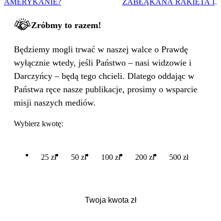
AMERYKANIE?
ZABŁĄKANA RAKIETA I
WIELKA PODMIANA
Zróbmy to razem!
Będziemy mogli trwać w naszej walce o Prawdę
wyłącznie wtedy, jeśli Państwo – nasi widzowie i
Darczyńcy – będą tego chcieli. Dlatego oddając w
Państwa ręce nasze publikacje, prosimy o wsparcie
misji naszych mediów.
Wybierz kwotę:
25 zł
50 zł
100 zł
200 zł
500 zł