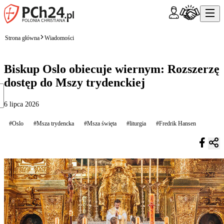
Strona główna
Wiadomości
Biskup Oslo obiecuje wiernym: Rozszerzę
dostęp do Mszy trydenckiej
6 lipca 2026
#Oslo
#Msza trydencka
#Msza święta
#liturgia
#Fredrik Hansen