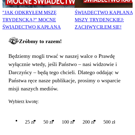
"JAK ODKRYŁEM MSZĘ
ŚWIADECTWO KAPŁANA 
TRYDENCKĄ?" MOCNE
MSZY TRYDENCKIEJ:
ŚWIADECTWO KAPŁANA
ZACHWYCIŁEM SIĘ!
Zróbmy to razem!
Będziemy mogli trwać w naszej walce o Prawdę
wyłącznie wtedy, jeśli Państwo – nasi widzowie i
Darczyńcy – będą tego chcieli. Dlatego oddając w
Państwa ręce nasze publikacje, prosimy o wsparcie
misji naszych mediów.
Wybierz kwotę:
25 zł
50 zł
100 zł
200 zł
500 zł