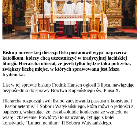
Biskup norweskiej diecezji Oslo postanowił wyjść naprzeciw
katolikom, którzy chcą uczestniczyć w tradycyjnej łacińskiej
liturgii. Hierarcha obiecał, że jeżeli tylko będzie taka potrzeba,
zwiększy liczbę miejsc, w których sprawowana jest Msza
trydencka.
List w tej sprawie biskup Fredrik Hansen ogłosił 3 lipca, nawiązując
bezpośrednio do sprawy Bractwa Kapłańskiego św. Piusa X.
Hierarcha rozpoczął swój list od zacytowania passusu z konstytucji
"Pastor aeternus" I Soboru Watykańskiego, która mówi o jedności z
papieżem, wskazując, że jest absolutnie konieczna ze względu na
wiarę i zbawienie. Powtórzył to nauczanie, cytując z kolei
konstytucję "Lumen gentium" II Soboru Watykańskiego.