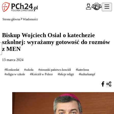
Strona główna
Wiadomości
Biskup Wojciech Osial o katechezie
szkolnej: wyrażamy gotowość do rozmów
z MEN
13 marca 2024
#Konkordat
#szkoła
#stosunki państwo-kosciół
#katecheza
#religia w szkole
#Kościół w Polsce
#lekcje religii
#kulturkampf