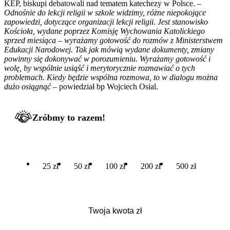
KEP, biskupi debatowali nad tematem katechezy w Polsce. –
Odnośnie do lekcji religii w szkole widzimy, różne niepokojące
zapowiedzi, dotyczące organizacji lekcji religii. Jest stanowisko
Kościoła, wydane poprzez Komisję Wychowania Katolickiego
sprzed miesiąca – wyrażamy gotowość do rozmów z Ministerstwem
Edukacji Narodowej. Tak jak mówią wydane dokumenty, zmiany
powinny się dokonywać w porozumieniu. Wyrażamy gotowość i
wolę, by wspólnie usiąść i merytorycznie rozmawiać o tych
problemach. Kiedy będzie wspólna rozmowa, to w dialogu można
dużo osiągnąć
– powiedział bp Wojciech Osial.
Zróbmy to razem!
25 zł
50 zł
100 zł
200 zł
500 zł