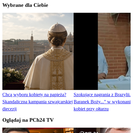
Wybrane dla Ciebie
Chcą wyboru kobiety na papieża?
Szokujące nagrania z Brazylii.
Skandaliczna kampania szwajcarskiej
Baranek Boży...” w wykonaniu
diecezji
kobiet przy ołtarzu
Oglądaj na PCh24 TV