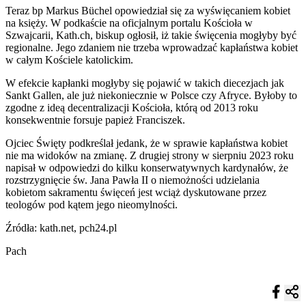
Teraz bp Markus Büchel opowiedział się za wyświęcaniem kobiet
na księży. W podkaście na oficjalnym portalu Kościoła w
Szwajcarii, Kath.ch, biskup ogłosił, iż takie święcenia mogłyby być
regionalne. Jego zdaniem nie trzeba wprowadzać kapłaństwa kobiet
w całym Kościele katolickim.
W efekcie kapłanki mogłyby się pojawić w takich diecezjach jak
Sankt Gallen, ale już niekoniecznie w Polsce czy Afryce. Byłoby to
zgodne z ideą decentralizacji Kościoła, którą od 2013 roku
konsekwentnie forsuje papież Franciszek.
Ojciec Święty podkreślał jedank, że w sprawie kapłaństwa kobiet
nie ma widoków na zmianę. Z drugiej strony w sierpniu 2023 roku
napisał w odpowiedzi do kilku konserwatywnych kardynałów, że
rozstrzygnięcie św. Jana Pawła II o niemożności udzielania
kobietom sakramentu święceń jest wciąż dyskutowane przez
teologów pod kątem jego nieomylności.
Źródła: kath.net, pch24.pl
Pach