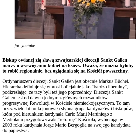
fot. youtube
Biskup owianej złą sławą szwajcarskiej diecezji Sankt Gallen
marzy o wyświęcaniu kobiet na księży. Uważa, że można byłoby
to robić regionalnie, bez oglądania się na Kościół powszechny.
Ordynariuszem diecezji Sankt Gallen jest obecnie Markus Büchel.
Hierarcha definiuje się wprost i oficjalnie jako "bardzo liberalny",
podkreślając, że tacy byli też jego poprzednicy. Diecezja Sankt
Gallen jest od dawna jednym z głównych rozsadników
progresywnej Rewolucji w Kościele niemieckojęzycznym. To tam
przez wiele lat funkcjonowała słynna grupa kardynałów i biskupów,
która pod kierunkiem kardynała Carlo Marii Martiniego z
Mediolanu przygotowywała "reformę" Kościoła, wybierając w
2003 roku kardynała Jorge Mario Bergoglia na swojego kandydata
do papiestwa.