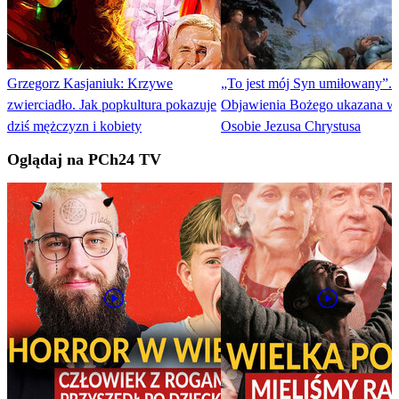
Grzegorz Kasjaniuk: Krzywe
„To jest mój Syn umiłowany”. 
zwierciadło. Jak popkultura pokazuje
Objawienia Bożego ukazana w
dziś mężczyzn i kobiety
Osobie Jezusa Chrystusa
Oglądaj na PCh24 TV