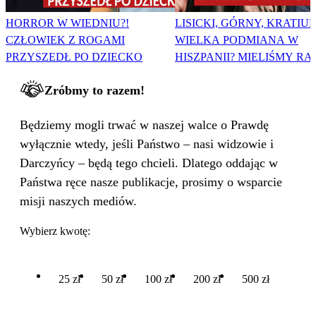
HORROR W WIEDNIU?!
LISICKI, GÓRNY, KRATIUK
CZŁOWIEK Z ROGAMI
WIELKA PODMIANA W
PRZYSZEDŁ PO DZIECKO
HISZPANII? MIELIŚMY RA
Zróbmy to razem!
Będziemy mogli trwać w naszej walce o Prawdę
wyłącznie wtedy, jeśli Państwo – nasi widzowie i
Darczyńcy – będą tego chcieli. Dlatego oddając w
Państwa ręce nasze publikacje, prosimy o wsparcie
misji naszych mediów.
Wybierz kwotę:
25 zł
50 zł
100 zł
200 zł
500 zł