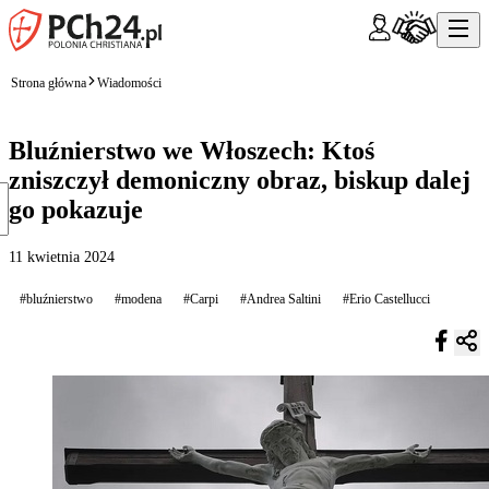
Strona główna
Wiadomości
Bluźnierstwo we Włoszech: Ktoś
zniszczył demoniczny obraz, biskup dalej
go pokazuje
11 kwietnia 2024
#bluźnierstwo
#modena
#Carpi
#Andrea Saltini
#Erio Castellucci