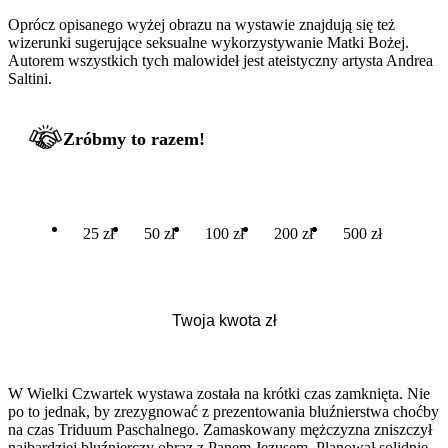
Oprócz opisanego wyżej obrazu na wystawie znajdują się też
wizerunki sugerujące seksualne wykorzystywanie Matki Bożej.
Autorem wszystkich tych malowideł jest ateistyczny artysta Andrea
Saltini.
Zróbmy to razem!
25 zł
50 zł
100 zł
200 zł
500 zł
W Wielki Czwartek wystawa została na krótki czas zamknięta. Nie
po to jednak, by zrezygnować z prezentowania bluźnierstwa choćby
na czas Triduum Paschalnego. Zamaskowany mężczyzna zniszczył
najbardziej bluźnierczy obraz z Panem Jezusem. Planował solidnie