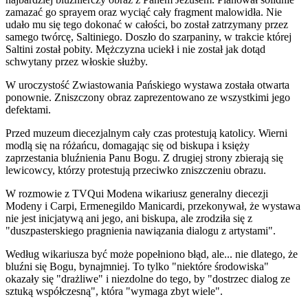
zamazać go sprayem oraz wyciąć cały fragment malowidła. Nie
udało mu się tego dokonać w całości, bo został zatrzymany przez
samego twórcę, Saltiniego. Doszło do szarpaniny, w trakcie której
Saltini został pobity. Mężczyzna uciekł i nie został jak dotąd
schwytany przez włoskie służby.
W uroczystość Zwiastowania Pańskiego wystawa została otwarta
ponownie. Zniszczony obraz zaprezentowano ze wszystkimi jego
defektami.
Przed muzeum diecezjalnym cały czas protestują katolicy. Wierni
modlą się na różańcu, domagając się od biskupa i księży
zaprzestania bluźnienia Panu Bogu. Z drugiej strony zbierają się
lewicowcy, którzy protestują przeciwko zniszczeniu obrazu.
W rozmowie z TVQui Modena wikariusz generalny diecezji
Modeny i Carpi, Ermenegildo Manicardi, przekonywał, że wystawa
nie jest inicjatywą ani jego, ani biskupa, ale zrodziła się z
"duszpasterskiego pragnienia nawiązania dialogu z artystami".
Według wikariusza być może popełniono błąd, ale... nie dlatego, że
bluźni się Bogu, bynajmniej. To tylko "niektóre środowiska"
okazały się "drażliwe" i niezdolne do tego, by "dostrzec dialog ze
sztuką współczesną", która "wymaga zbyt wiele".