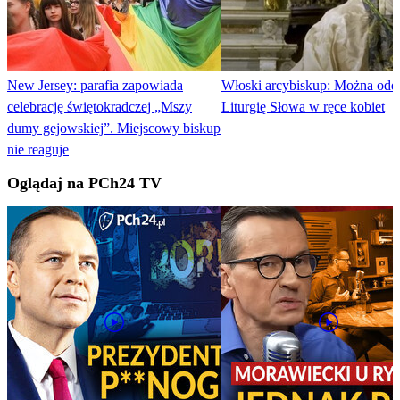
New Jersey: parafia zapowiada
Włoski arcybiskup: Można odd
celebrację świętokradczej „Mszy
Liturgię Słowa w ręce kobiet
dumy gejowskiej”. Miejscowy biskup
nie reaguje
Oglądaj na PCh24 TV