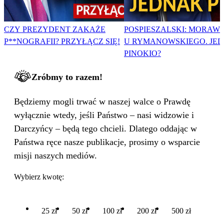
CZY PREZYDENT ZAKAŻE
POSPIESZALSKI: MORAWI
P**NOGRAFII? PRZYŁĄCZ SIĘ!
U RYMANOWSKIEGO. JE
PINOKIO?
Zróbmy to razem!
Będziemy mogli trwać w naszej walce o Prawdę
wyłącznie wtedy, jeśli Państwo – nasi widzowie i
Darczyńcy – będą tego chcieli. Dlatego oddając w
Państwa ręce nasze publikacje, prosimy o wsparcie
misji naszych mediów.
Wybierz kwotę:
25 zł
50 zł
100 zł
200 zł
500 zł