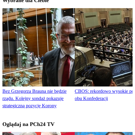
Wybrane dla Ciebie
Bez Grzegorza Brauna nie będzie
CBOS: rekordowo wysokie pop
rządu. Kolejny sondaż pokazuje
obu Konfederacji
strategiczną pozycję Korony
Oglądaj na PCh24 TV