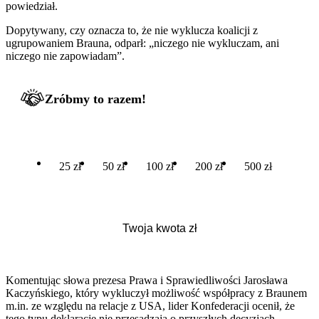
powiedział.
Dopytywany, czy oznacza to, że nie wyklucza koalicji z
ugrupowaniem Brauna, odparł: „niczego nie wykluczam, ani
niczego nie zapowiadam”.
Zróbmy to razem!
25 zł
50 zł
100 zł
200 zł
500 zł
Komentując słowa prezesa Prawa i Sprawiedliwości Jarosława
Kaczyńskiego, który wykluczył możliwość współpracy z Braunem
m.in. ze względu na relacje z USA, lider Konfederacji ocenił, że
tego typu deklaracje nie przesądzają o przyszłych decyzjach