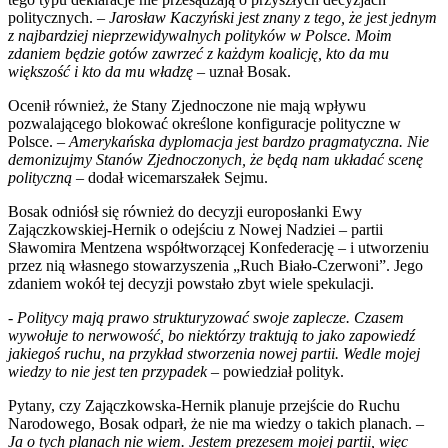
politycznych. –
Jarosław Kaczyński jest znany z tego, że jest jednym
z najbardziej nieprzewidywalnych polityków w Polsce. Moim
zdaniem będzie gotów zawrzeć z każdym koalicję, kto da mu
większość i kto da mu władzę
– uznał Bosak.
Ocenił również, że Stany Zjednoczone nie mają wpływu
pozwalającego blokować określone konfiguracje polityczne w
Polsce. –
Amerykańska dyplomacja jest bardzo pragmatyczna. Nie
demonizujmy Stanów Zjednoczonych, że będą nam układać scenę
polityczną
– dodał wicemarszałek Sejmu.
Bosak odniósł się również do decyzji europosłanki Ewy
Zajączkowskiej-Hernik o odejściu z Nowej Nadziei – partii
Sławomira Mentzena współtworzącej Konfederację – i utworzeniu
przez nią własnego stowarzyszenia „Ruch Biało-Czerwoni”. Jego
zdaniem wokół tej decyzji powstało zbyt wiele spekulacji.
-
Politycy mają prawo strukturyzować swoje zaplecze. Czasem
wywołuje to nerwowość, bo niektórzy traktują to jako zapowiedź
jakiegoś ruchu, na przykład stworzenia nowej partii. Wedle mojej
wiedzy to nie jest ten przypadek
– powiedział polityk.
Pytany, czy Zajączkowska-Hernik planuje przejście do Ruchu
Narodowego, Bosak odparł, że nie ma wiedzy o takich planach. –
Ja o tych planach nie wiem. Jestem prezesem mojej partii, więc