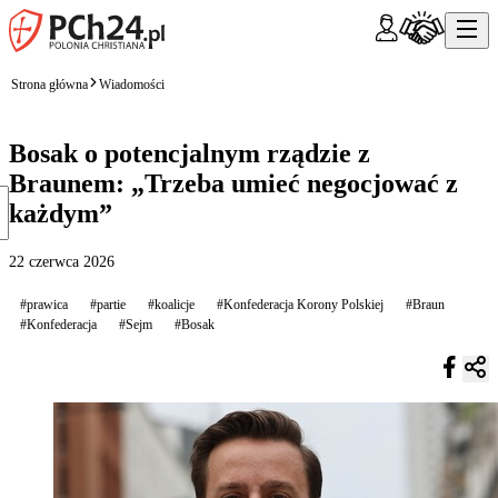
Strona główna
Wiadomości
Bosak o potencjalnym rządzie z
Braunem: „Trzeba umieć negocjować z
każdym”
22 czerwca 2026
#prawica
#partie
#koalicje
#Konfederacja Korony Polskiej
#Braun
#Konfederacja
#Sejm
#Bosak