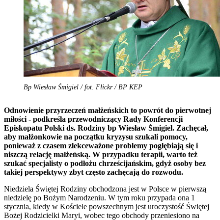
Bp Wiesław Śmigiel / fot. Flickr / BP KEP
Odnowienie przyrzeczeń małżeńskich to powrót do pierwotnej
miłości - podkreśla przewodniczący Rady Konferencji
Episkopatu Polski ds. Rodziny bp Wiesław Śmigiel. Zachęcał,
aby małżonkowie na początku kryzysu szukali pomocy,
ponieważ z czasem zlekceważone problemy pogłębiają się i
niszczą relację małżeńską. W przypadku terapii, warto też
szukać specjalisty o podłożu chrześcijańskim, gdyż osoby bez
takiej perspektywy zbyt często zachęcają do rozwodu.
Niedziela Świętej Rodziny obchodzona jest w Polsce w pierwszą
niedzielę po Bożym Narodzeniu. W tym roku przypada ona 1
stycznia, kiedy w Kościele powszechnym jest uroczystość Świętej
Bożej Rodzicielki Maryi, wobec tego obchody przeniesiono na