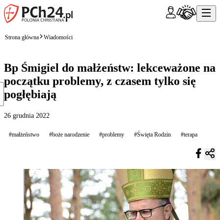
Strona główna
Wiadomości
Bp Śmigiel do małżeństw: lekceważone na
początku problemy, z czasem tylko się
pogłębiają
26 grudnia 2022
#małżeństwo
#boże narodzenie
#problemy
#Święta Rodzin
#terapa