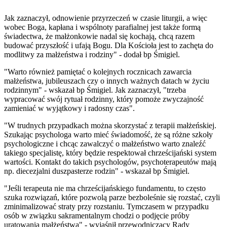
Jak zaznaczył, odnowienie przyrzeczeń w czasie liturgii, a więc
wobec Boga, kapłana i wspólnoty parafialnej jest także formą
świadectwa, że małżonkowie nadal się kochają, chcą razem
budować przyszłość i ufają Bogu. Dla Kościoła jest to zachęta do
modlitwy za małżeństwa i rodziny" - dodał bp Śmigiel.
"Warto również pamiętać o kolejnych rocznicach zawarcia
małżeństwa, jubileuszach czy o innych ważnych datach w życiu
rodzinnym" - wskazał bp Śmigiel. Jak zaznaczył, "trzeba
wypracować swój rytuał rodzinny, który pomoże zwyczajność
zamieniać w wyjątkowy i radosny czas".
"W trudnych przypadkach można skorzystać z terapii małżeńskiej.
Szukając psychologa warto mieć świadomość, że są różne szkoły
psychologiczne i chcąc zawalczyć o małżeństwo warto znaleźć
takiego specjalistę, który będzie respektował chrześcijański system
wartości. Kontakt do takich psychologów, psychoterapeutów mają
np. diecezjalni duszpasterze rodzin" - wskazał bp Śmigiel.
"Jeśli terapeuta nie ma chrześcijańskiego fundamentu, to często
szuka rozwiązań, które pozwolą parze bezboleśnie się rozstać, czyli
zminimalizować straty przy rozstaniu. Tymczasem w przypadku
osób w związku sakramentalnym chodzi o podjęcie próby
uratowania małżeństwa" - wyjaśnił przewodniczący Rady