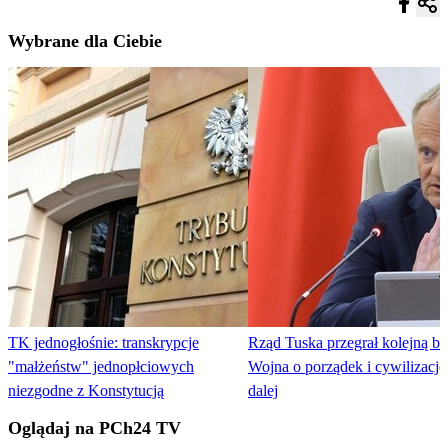
Wybrane dla Ciebie
TK jednogłośnie: transkrypcje
Rząd Tuska przegrał kolejną bi
"małżeństw" jednopłciowych
Wojna o porządek i cywilizację
niezgodne z Konstytucją
dalej
Oglądaj na PCh24 TV