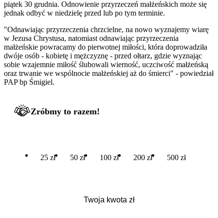
piątek 30 grudnia. Odnowienie przyrzeczeń małżeńskich może się
jednak odbyć w niedzielę przed lub po tym terminie.
"Odnawiając przyrzeczenia chrzcielne, na nowo wyznajemy wiarę
w Jezusa Chrystusa, natomiast odnawiając przyrzeczenia
małżeńskie powracamy do pierwotnej miłości, która doprowadziła
dwóje osób - kobietę i mężczyznę - przed ołtarz, gdzie wyznając
sobie wzajemnie miłość ślubowali wierność, uczciwość małżeńską
oraz trwanie we wspólnocie małżeńskiej aż do śmierci" - powiedział
PAP bp Śmigiel.
Zróbmy to razem!
25 zł
50 zł
100 zł
200 zł
500 zł