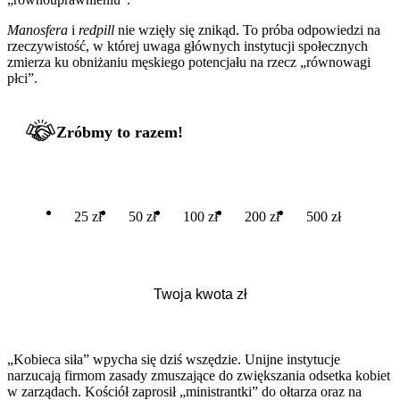
Manosfera
i
redpill
nie wzięły się znikąd. To próba odpowiedzi na
rzeczywistość, w której uwaga głównych instytucji społecznych
zmierza ku obniżaniu męskiego potencjału na rzecz „równowagi
płci”.
Zróbmy to razem!
25 zł
50 zł
100 zł
200 zł
500 zł
„Kobieca siła” wpycha się dziś wszędzie. Unijne instytucje
narzucają firmom zasady zmuszające do zwiększania odsetka kobiet
w zarządach. Kościół zaprosił „ministrantki” do ołtarza oraz na