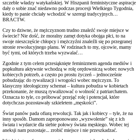
szczeble władzy watykańskiej. W Hiszpanii feministyczne aspiracje
dały o sobie znać niedawno podczas procesji Wielkiego Tygodnia,
kiedy to panie chciały wchodzić w szeregi tradycyjnych…
BRACTW.
Czy to dziwne, że mężczyznom trudno znaleźć swoje miejsce w
świecie? Nie dość, że moralny zamęt dotyka obojga płci, to na
swoje nieszczęście chłopcy i mężczyźni znaleźli się po przegranej
stronie rewolucyjnego planu. W rodzinach to my, ojcowie, mamy
być tymi, od których trzeba wyzwalać…
Zgodnie z tym celem przesiąknięte feminizmem agenda mediów i
popkultura aktywnie wchodzą w rolę orędowniczą wobec nowych
kobiecych potrzeb, a często po prostu życzeń – jednocześnie
pobudzając do rywalizacji i wrogości wobec mężczyzn. To
klasyczny ideologiczny schemat – kultura pobudza w kobietach
przekonanie, że muszą rywalizować o wolność z patriarchatem.
Oznacza to tyle, co próbować przejąć rolę i potencjał, które
dotychczas pozostawały szkieletem „męskości”.
Świat panów pada ofiarą rewolucji. Tak jak i kobiecy – tyle, że na
inny sposób. Damom zaproponowano „wyzwolenie” się z ich
świata i wydarcie dla siebie połowy świata męskiego. Wobec tej
aneksji nam pozostaje... zrobić miejsce i nie przeszkadzać.