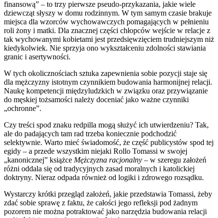
finansową” – to trzy pierwsze pseudo-przykazania, jakie wiele
dziewcząt słyszy w domu rodzinnym. W tym samym czasie brakuje
miejsca dla wzorców wychowawczych pomagających w pełnieniu
roli żony i matki. Dla znacznej części chłopców wejście w relacje z
tak wychowanymi kobietami jest przedsięwzięciem trudniejszym niż
kiedykolwiek. Nie sprzyja ono wykształceniu zdolności stawiania
granic i asertywności.
W tych okolicznościach sztuka zapewnienia sobie pozycji staje się
dla mężczyzny istotnym czynnikiem budowania harmonijnej relacji.
Naukę kompetencji międzyludzkich w związku oraz przywiązanie
do męskiej tożsamości należy doceniać jako ważne czynniki
„ochronne”.
Czy treści spod znaku redpilla mogą służyć ich utwierdzeniu? Tak,
ale do padających tam rad trzeba koniecznie podchodzić
selektywnie. Warto mieć świadomość, że część publicystów spod tej
egidy – a przede wszystkim niejaki Rollo Tomassi w swojej
„kanonicznej” książce
Mężczyzna racjonalny
– w szeregu założeń
różni oddala się od tradycyjnych zasad moralnych i katolickiej
doktryny. Nieraz odpada również od logiki i zdrowego rozsądku.
Wystarczy krótki przegląd założeń, jakie przedstawia Tomassi, żeby
zdać sobie sprawę z faktu, że całości jego refleksji pod żadnym
pozorem nie można potraktować jako narzędzia budowania relacji