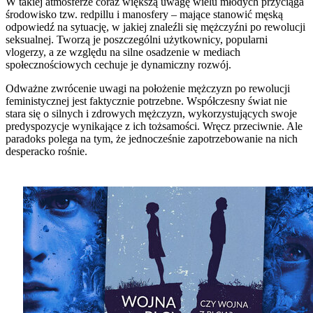
W takiej atmosferze coraz większą uwagę wielu młodych przyciąga
środowisko tzw. redpillu i manosfery – mające stanowić męską
odpowiedź na sytuację, w jakiej znaleźli się mężczyźni po rewolucji
seksualnej. Tworzą je poszczególni użytkownicy, popularni
vlogerzy, a ze względu na silne osadzenie w mediach
społecznościowych cechuje je dynamiczny rozwój.
Odważne zwrócenie uwagi na położenie mężczyzn po rewolucji
feministycznej jest faktycznie potrzebne. Współczesny świat nie
stara się o silnych i zdrowych mężczyzn, wykorzystujących swoje
predyspozycje wynikające z ich tożsamości. Wręcz przeciwnie. Ale
paradoks polega na tym, że jednocześnie zapotrzebowanie na nich
desperacko rośnie.