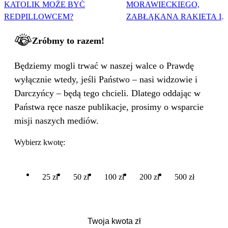
KATOLIK MOŻE BYĆ
MORAWIECKIEGO,
REDPILLOWCEM?
ZABŁĄKANA RAKIETA I
WIELKA PODMIANA
Zróbmy to razem!
Będziemy mogli trwać w naszej walce o Prawdę
wyłącznie wtedy, jeśli Państwo – nasi widzowie i
Darczyńcy – będą tego chcieli. Dlatego oddając w
Państwa ręce nasze publikacje, prosimy o wsparcie
misji naszych mediów.
Wybierz kwotę:
25 zł
50 zł
100 zł
200 zł
500 zł