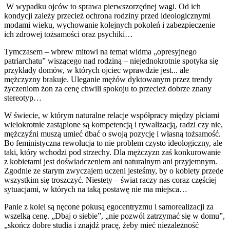
W wypadku ojców to sprawa pierwszorzędnej wagi. Od ich
kondycji zależy przecież ochrona rodziny przed ideologicznymi
modami wieku, wychowanie kolejnych pokoleń i zabezpieczenie
ich zdrowej tożsamości oraz psychiki…
Tymczasem – wbrew mitowi na temat widma „opresyjnego
patriarchatu” wiszącego nad rodziną – niejednokrotnie spotyka się
przykłady domów, w których ojciec wprawdzie jest... ale
mężczyzny brakuje. Uleganie mężów dyktowanym przez trendy
życzeniom żon za cenę chwili spokoju to przecież dobrze znany
stereotyp…
W świecie, w którym naturalne relacje współpracy między płciami
wielokrotnie zastąpione są kompetencją i rywalizacją, radzi czy nie,
mężczyźni muszą umieć dbać o swoją pozycję i własną tożsamość.
Bo feministyczna rewolucja to nie problem czysto ideologiczny, ale
taki, który wchodzi pod strzechy. Dla mężczyzn zaś konkurowanie
z kobietami jest doświadczeniem ani naturalnym ani przyjemnym.
Zgodnie ze starym zwyczajem uczeni jesteśmy, by o kobiety przede
wszystkim się troszczyć. Niestety – świat raczy nas coraz częściej
sytuacjami, w których na taką postawę nie ma miejsca…
Panie z kolei są nęcone pokusą egocentryzmu i samorealizacji za
wszelką cenę. „Dbaj o siebie”, „nie pozwól zatrzymać się w domu”,
„skończ dobre studia i znajdź pracę, żeby mieć niezależność