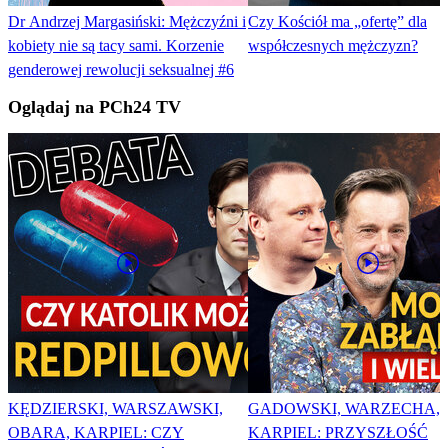
Dr Andrzej Margasiński: Mężczyźni i
Czy Kościół ma „ofertę” dla
kobiety nie są tacy sami. Korzenie
współczesnych mężczyzn?
genderowej rewolucji seksualnej #6
Oglądaj na PCh24 TV
KĘDZIERSKI, WARSZAWSKI,
GADOWSKI, WARZECHA,
OBARA, KARPIEL: CZY
KARPIEL: PRZYSZŁOŚĆ