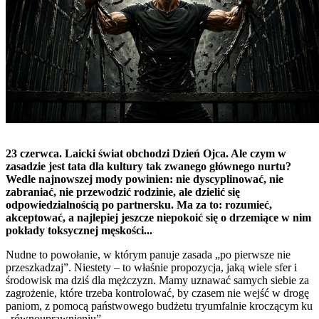
23 czerwca. Laicki świat obchodzi Dzień Ojca. Ale czym w
zasadzie jest tata dla kultury tak zwanego głównego nurtu?
Wedle najnowszej mody powinien: nie dyscyplinować, nie
zabraniać, nie przewodzić rodzinie, ale dzielić się
odpowiedzialnością po partnersku. Ma za to: rozumieć,
akceptować, a najlepiej jeszcze niepokoić się o drzemiące w nim
pokłady toksycznej męskości...
Nudne to powołanie, w którym panuje zasada „po pierwsze nie
przeszkadzaj”. Niestety – to właśnie propozycja, jaką wiele sfer i
środowisk ma dziś dla mężczyzn. Mamy uznawać samych siebie za
zagrożenie, które trzeba kontrolować, by czasem nie wejść w drogę
paniom, z pomocą państwowego budżetu tryumfalnie kroczącym ku
„równouprawnieniu”.