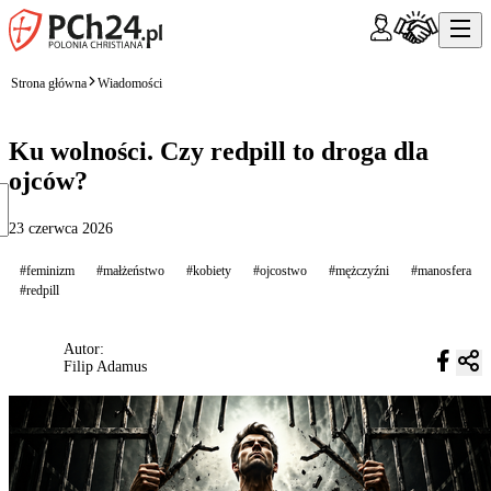
Strona główna
Wiadomości
Ku wolności. Czy redpill to droga dla
ojców?
23 czerwca 2026
#feminizm
#małżeństwo
#kobiety
#ojcostwo
#mężczyźni
#manosfera
#redpill
Autor:
Filip Adamus