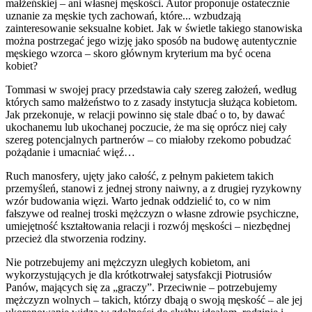
małżeńskiej – ani własnej męskości. Autor proponuje ostatecznie
uznanie za męskie tych zachowań, które... wzbudzają
zainteresowanie seksualne kobiet. Jak w świetle takiego stanowiska
można postrzegać jego wizję jako sposób na budowę autentycznie
męskiego wzorca – skoro głównym kryterium ma być ocena
kobiet?
Tommasi w swojej pracy przedstawia cały szereg założeń, według
których samo małżeństwo to z zasady instytucja służąca kobietom.
Jak przekonuje, w relacji powinno się stale dbać o to, by dawać
ukochanemu lub ukochanej poczucie, że ma się oprócz niej cały
szereg potencjalnych partnerów – co miałoby rzekomo pobudzać
pożądanie i umacniać więź…
Ruch manosfery, ujęty jako całość, z pełnym pakietem takich
przemyśleń, stanowi z jednej strony naiwny, a z drugiej ryzykowny
wzór budowania więzi. Warto jednak oddzielić to, co w nim
fałszywe od realnej troski mężczyzn o własne zdrowie psychiczne,
umiejętność kształtowania relacji i rozwój męskości – niezbędnej
przecież dla stworzenia rodziny.
Nie potrzebujemy ani mężczyzn uległych kobietom, ani
wykorzystujących je dla krótkotrwałej satysfakcji Piotrusiów
Panów, mających się za „graczy”. Przeciwnie – potrzebujemy
mężczyzn wolnych – takich, którzy dbają o swoją męskość – ale jej