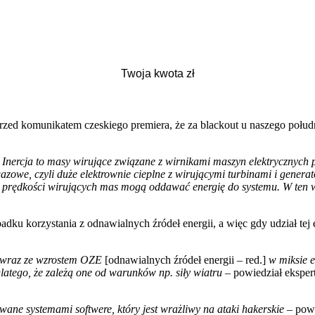
ze przed komunikatem czeskiego premiera, że za blackout u naszego poł
ą. Inercja to masy wirujące związane z wirnikami maszyn elektrycznych
zowe, czyli duże elektrownie cieplne z wirującymi turbinami i genera
 prędkości wirujących mas mogą oddawać energię do systemu. W ten wła
adku korzystania z odnawialnych źródeł energii, a więc gdy udział tej
je wraz ze wzrostem OZE
[odnawialnych źródeł energii – red.]
w miksie e
 Dlatego, że zależą one od warunków np. siły wiatru
– powiedział eksper
wane systemami softwere, który jest wrażliwy na ataki hakerskie
– powi