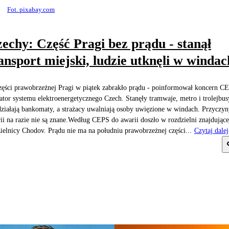
Fot. pixabay.com
echy: Część Pragi bez prądu - stanął
ansport miejski, ludzie utknęli w windac
ęści prawobrzeżnej Pragi w piątek zabrakło prądu - poinformował koncern C
ator systemu elektroenergetycznego Czech. Stanęły tramwaje, metro i trolejbus
działają bankomaty, a strażacy uwalniają osoby uwięzione w windach. Przyczy
ii na razie nie są znane.Według CEPS do awarii doszło w rozdzielni znajdującej
ielnicy Chodov. Prądu nie ma na południu prawobrzeżnej części...
Czytaj dalej