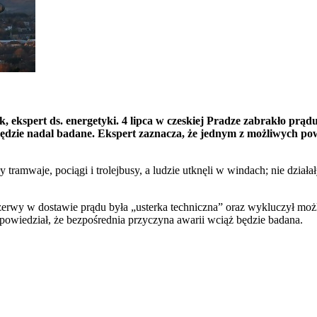
, ekspert ds. energetyki. 4 lipca w czeskiej Pradze zabrakło prą
ie będzie nadal badane. Ekspert zaznacza, że jednym z możliwych 
y tramwaje, pociągi i trolejbusy, a ludzie utknęli w windach; nie dzi
zerwy w dostawie prądu była „usterka techniczna” oraz wykluczył możl
apowiedział, że bezpośrednia przyczyna awarii wciąż będzie badana.