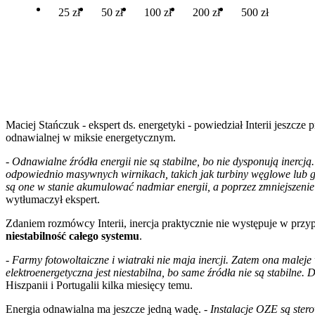
25 zł
50 zł
100 zł
200 zł
500 zł
Maciej Stańczuk - ekspert ds. energetyki - powiedział Interii jeszc
odnawialnej w miksie energetycznym.
- Odnawialne źródła energii nie są stabilne, bo nie dysponują inercj
odpowiednio masywnych wirnikach, takich jak turbiny węglowe lub ga
są one w stanie akumulować nadmiar energii, a poprzez zmniejszenie
wytłumaczył ekspert.
Zdaniem rozmówcy Interii, inercja praktycznie nie występuje w przyp
niestabilność całego systemu
.
- Farmy fotowoltaiczne i wiatraki nie maja inercji. Zatem ona male
elektroenergetyczna jest niestabilna, bo same źródła nie są stabilne.
Hiszpanii i Portugalii kilka miesięcy temu.
Energia odnawialna ma jeszcze jedną wadę.
- Instalacje OZE
są stero