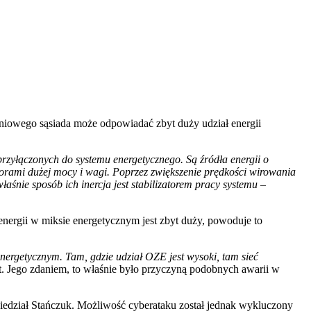
udniowego sąsiada może odpowiadać zbyt duży udział energii
 przyłączonych do systemu energetycznego. Są źródła energii o
torami dużej mocy i wagi. Poprzez zwiększenie prędkości wirowania
śnie sposób ich inercja jest stabilizatorem pracy systemu
–
 energii w miksie energetycznym jest zbyt duży, powoduje to
nergetycznym. Tam, gdzie udział OZE jest wysoki, tam sieć
t. Jego zdaniem, to właśnie było przyczyną podobnych awarii w
edział Stańczuk. Możliwość cyberataku został jednak wykluczony