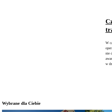
Cz
tr
W cz
oper
nie 
awar
w dz
Wybrane dla Ciebie