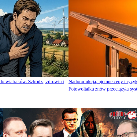
do wiatraków. Szkodzą zdrowiu i
Nadprodukcja, ujemne ceny i ryzyk
Fotowoltaika znów przeciążyła sys