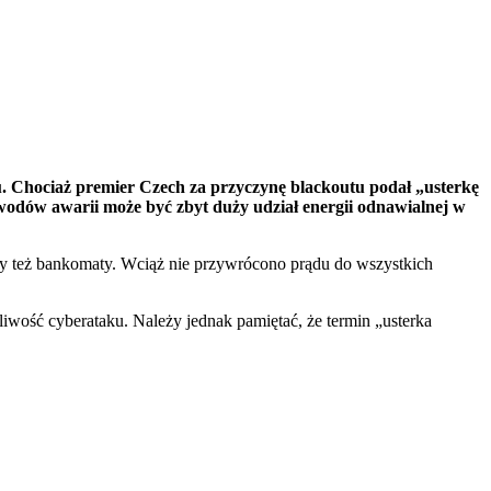
du. Chociaż premier Czech za przyczynę blackoutu podał „usterkę
powodów awarii może być zbyt duży udział energii odnawialnej w
ałały też bankomaty. Wciąż nie przywrócono prądu do wszystkich
iwość cyberataku. Należy jednak pamiętać, że termin „usterka