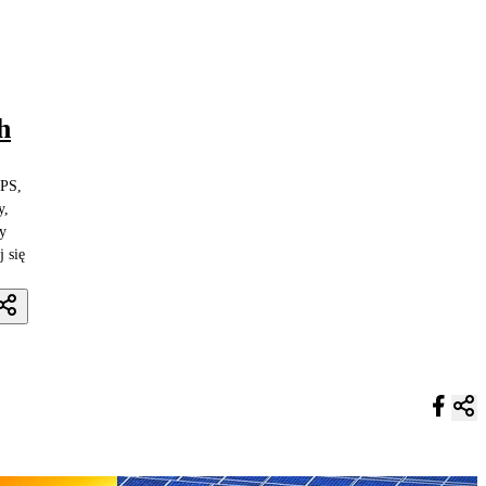
h
EPS,
y,
ny
 się