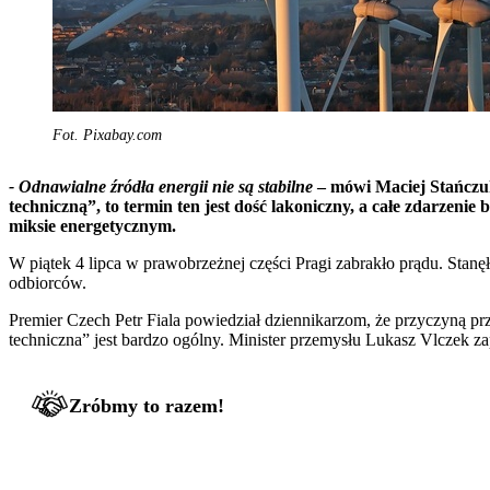
Fot. Pixabay.com
- Odnawialne źródła energii nie są stabilne
– mówi Maciej Stańczuk
techniczną”, to termin ten jest dość lakoniczny, a całe zdarzen
miksie energetycznym.
W piątek 4 lipca w prawobrzeżnej części Pragi zabrakło prądu. Stanęł
odbiorców.
Premier Czech Petr Fiala powiedział dziennikarzom, że przyczyną pr
techniczna” jest bardzo ogólny. Minister przemysłu Lukasz Vlczek z
Zróbmy to razem!