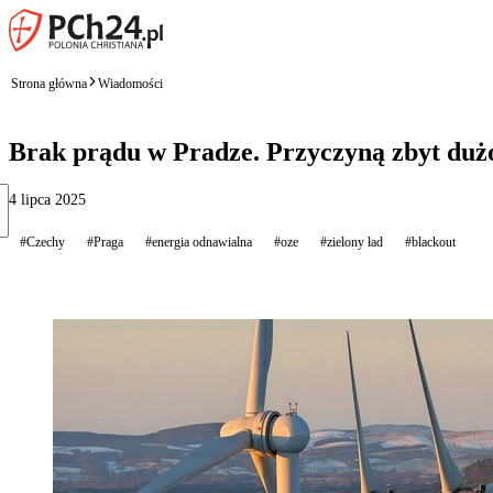
Strona główna
Wiadomości
Brak prądu w Pradze. Przyczyną zbyt dużo
4 lipca 2025
#Czechy
#Praga
#energia odnawialna
#oze
#zielony ład
#blackout