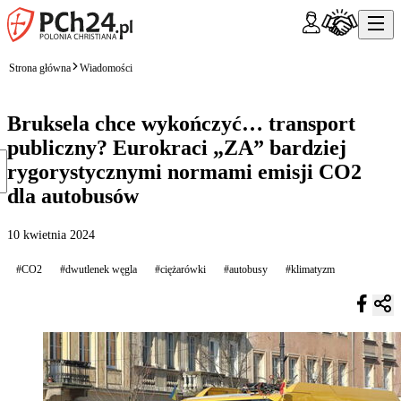
Strona główna
Wiadomości
Bruksela chce wykończyć… transport
publiczny? Eurokraci „ZA” bardziej
rygorystycznymi normami emisji CO2
dla autobusów
10 kwietnia 2024
#CO2
#dwutlenek węgla
#ciężarówki
#autobusy
#klimatyzm