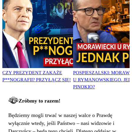
CZY PREZYDENT ZAKAŻE
POSPIESZALSKI: MORAWI
P**NOGRAFII? PRZYŁĄCZ SIĘ!
U RYMANOWSKIEGO. JE
PINOKIO?
Zróbmy to razem!
Będziemy mogli trwać w naszej walce o Prawdę
wyłącznie wtedy, jeśli Państwo – nasi widzowie i
Darczyńcy – będą tego chcieli. Dlatego oddając w