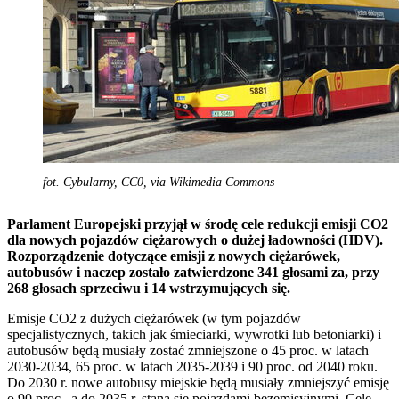
fot. Cybularny, CC0, via Wikimedia Commons
Parlament Europejski przyjął w środę cele redukcji emisji CO2
dla nowych pojazdów ciężarowych o dużej ładowności (HDV).
Rozporządzenie dotyczące emisji z nowych ciężarówek,
autobusów i naczep zostało zatwierdzone 341 głosami za, przy
268 głosach sprzeciwu i 14 wstrzymujących się.
Emisje CO2 z dużych ciężarówek (w tym pojazdów
specjalistycznych, takich jak śmieciarki, wywrotki lub betoniarki) i
autobusów będą musiały zostać zmniejszone o 45 proc. w latach
2030-2034, 65 proc. w latach 2035-2039 i 90 proc. od 2040 roku.
Do 2030 r. nowe autobusy miejskie będą musiały zmniejszyć emisję
o 90 proc., a do 2035 r. staną się pojazdami bezemisyjnymi. Cele