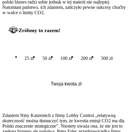
polski biznes radzi sobie jednak w tej materii nie najlepiej.
Natomiast państwo, ich zdaniem, zaliczyło pewne sukcesy choćby
w walce o limity CO2.
Zróbmy to razem!
25 zł
50 zł
100 zł
200 zł
500 zł
Zdaniem Niny Katzemich z firmy Lobby Control „relatywną
skuteczność można tłumaczyć tym, że kwestia emisji CO2 ma dla
Polski znaczenie strategiczne”. Niestety uważa ona, że nie jest to
zasługa biznesu ale państwa. Petra Erler, przedstawicielka firmy