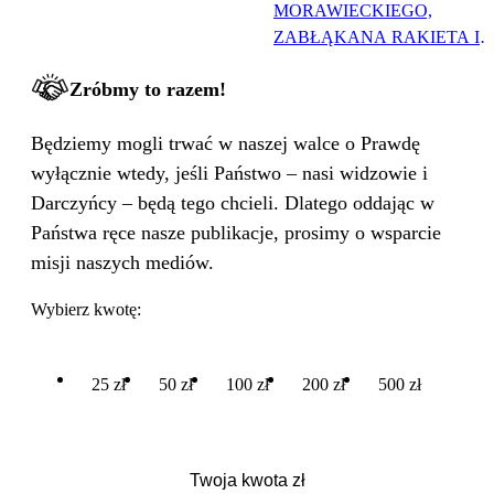
MORAWIECKIEGO,
ZABŁĄKANA RAKIETA I
WIELKA PODMIANA
Zróbmy to razem!
Będziemy mogli trwać w naszej walce o Prawdę
wyłącznie wtedy, jeśli Państwo – nasi widzowie i
Darczyńcy – będą tego chcieli. Dlatego oddając w
Państwa ręce nasze publikacje, prosimy o wsparcie
misji naszych mediów.
Wybierz kwotę:
25 zł
50 zł
100 zł
200 zł
500 zł