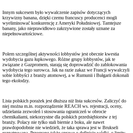
Innym sukcesem było wywalczenie zapisów dotyczących
krzywizny banana, dzięki czemu francuscy producenci mogli
wyeliminować konkurencję z Ameryki Południowej. Tamtejsze
banany, jako nieprawidłowo zakrzywione zostały uznane za
niepełnowartościowe.
Polem szczególnej aktywności lobbystów jest obecnie kwestia
wydobycia gazu łupkowego. Różne grupy lobbystów, jak te
związane z Gazpromem, starają się doprowadzić do zablokowania
wydobycia tego surowca. Jak na razie zakaz we Francji wywalczyli
sobie lobbyści z branży atomowej, a w Rumunii i Bułgarii dokonali
tego ekolodzy.
Lista polskich porażek jest dłuższa niż lista sukcesów. Zaliczyć do
niej można m.in. rozporządzenie REACH ws. rejestracji, oceny,
udzielania zezwoleń i stosowania ograniczeń w obrocie
chemikaliami, niekorzystne dla polskich przedsiębiorstw z tej
branży. Polacy nie tylko stali biernie z boku, ale nawet
prawdopodobnie nie wiedzieli, że taka sprawa jest w Brukseli
rozpatrywana. Przegrano także sprawę o definicję wódki, o limity