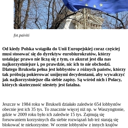
fot.paiviti
Od kiedy Polska wst
ą
pi
ł
a do Unii Europejskiej coraz cz
ęś
ciej
musi stosowa
ć
si
ę
do dyrektyw eurobiurokrat
ó
w, kt
ó
rzy
ustalaj
ą
c prawo nie licz
ą
si
ę
z tym, co akurat jest dla nas
najkorzystniejsze i, po prawdzie, nic ich to nie obchodzi.
Dlatego Bruksela pe
ł
na jest lobbyst
ó
w z r
óż
nych pa
ń
stw, kt
ó
rzy
tak pr
ó
buj
ą
pokierowa
ć
unijnymi decydentami, aby wywalczy
ć
jak najkorzystniejsze dla siebie zapisy. S
ą
w
ś
r
ó
d nich i Polacy,
kt
ó
rych skuteczno
ść
niestety jest fatalna.
Jeszcze w 1984 roku w Brukseli działało zaledwie 654 lobbystów
obecnie jest ich 35 tys. To znacznie więcej niż np. w Waszyngtonie,
gdzie w 2009 roku było ich zaledwie 15 tys. Zajmują się
forsowaniem korzystnych dla siebie rozwiązań lub też starają się
blokować te niekorzystne. W ocenie lobbystów z innych krajów