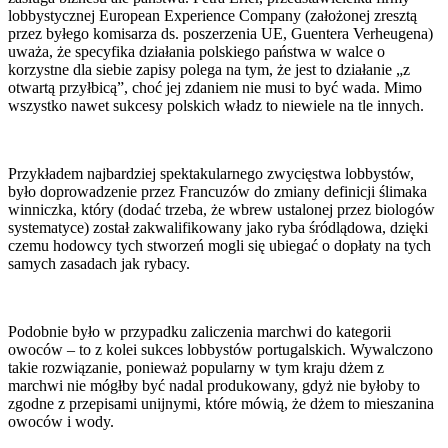
lobbystycznej European Experience Company (założonej zresztą
przez byłego komisarza ds. poszerzenia UE, Guentera Verheugena)
uważa, że specyfika działania polskiego państwa w walce o
korzystne dla siebie zapisy polega na tym, że jest to działanie „z
otwartą przyłbicą”, choć jej zdaniem nie musi to być wada. Mimo
wszystko nawet sukcesy polskich władz to niewiele na tle innych.
Przykładem najbardziej spektakularnego zwycięstwa lobbystów,
było doprowadzenie przez Francuzów do zmiany definicji ślimaka
winniczka, który (dodać trzeba, że wbrew ustalonej przez biologów
systematyce) został zakwalifikowany jako ryba śródlądowa, dzięki
czemu hodowcy tych stworzeń mogli się ubiegać o dopłaty na tych
samych zasadach jak rybacy.
Podobnie było w przypadku zaliczenia marchwi do kategorii
owoców – to z kolei sukces lobbystów portugalskich. Wywalczono
takie rozwiązanie, ponieważ popularny w tym kraju dżem z
marchwi nie mógłby być nadal produkowany, gdyż nie byłoby to
zgodne z przepisami unijnymi, które mówią, że dżem to mieszanina
owoców i wody.