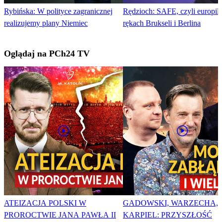
Rybińska: W polityce zagranicznej
Rędzioch: SAFE, czyli europil
realizujemy plany Niemiec
rękach Brukseli i Berlina
Oglądaj na PCh24 TV
ATEIZACJA POLSKI W
GADOWSKI, WARZECHA,
PROROCTWIE JANA PAWŁA II
KARPIEL: PRZYSZŁOŚĆ