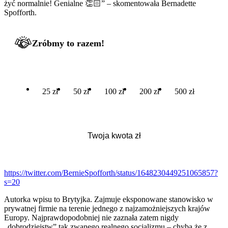
żyć normalnie! Genialne 👏🏻” – skomentowała Bernadette
Spofforth.
Zróbmy to razem!
25 zł
50 zł
100 zł
200 zł
500 zł
https://twitter.com/BernieSpofforth/status/1648230449251065857?
s=20
Autorka wpisu to Brytyjka. Zajmuje eksponowane stanowisko w
prywatnej firmie na terenie jednego z najzamożniejszych krajów
Europy. Najprawdopodobniej nie zaznała zatem nigdy
„dobrodziejstw” tak zwanego realnego socjalizmu – chyba że z