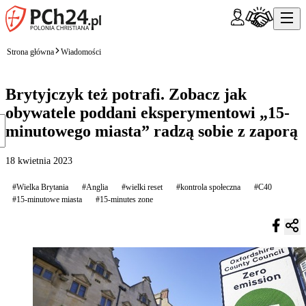
Strona główna
Wiadomości
Brytyjczyk też potrafi. Zobacz jak
obywatele poddani eksperymentowi „15-
minutowego miasta” radzą sobie z zaporą
18 kwietnia 2023
#Wielka Brytania
#Anglia
#wielki reset
#kontrola społeczna
#C40
#15-minutowe miasta
#15-minutes zone