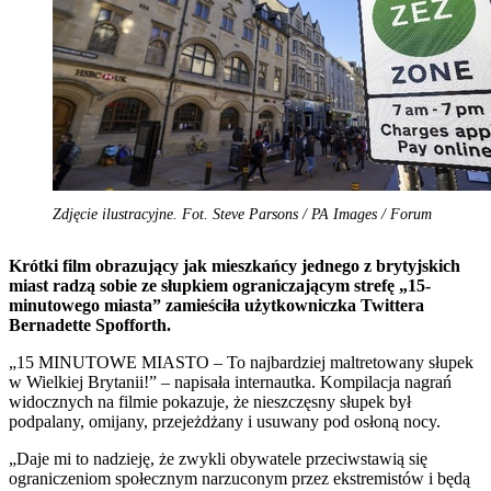
Zdjęcie ilustracyjne. Fot. Steve Parsons / PA Images / Forum
Krótki film obrazujący jak mieszkańcy jednego z brytyjskich
miast radzą sobie ze słupkiem ograniczającym strefę „15-
minutowego miasta” zamieściła użytkowniczka Twittera
Bernadette Spofforth.
„15 MINUTOWE MIASTO – To najbardziej maltretowany słupek
w Wielkiej Brytanii!” – napisała internautka. Kompilacja nagrań
widocznych na filmie pokazuje, że nieszczęsny słupek był
podpalany, omijany, przejeżdżany i usuwany pod osłoną nocy.
„Daje mi to nadzieję, że zwykli obywatele przeciwstawią się
ograniczeniom społecznym narzuconym przez ekstremistów i będą