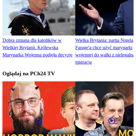
Dobra zmiana dla katolików w
Wielka Brytania: partia Nigela
Wielkiej Brytanii. Królewska
Farage'a chce użyć marynarki
Marynarka Wojenna podjęła decyzję
wojennej do walki z nielegalną
migracją
Oglądaj na PCh24 TV