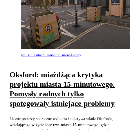
fot. YouTube / Charlotte Briere-Edney
Oksford: miażdżąca krytyka
projektu miasta 15-minutowego.
Pomysły radnych tylko
spotęgowały istniejące problemy
Liczne protesty społeczne wzbudza inicjatywa władz Oksfordu,
wcielającego w życie ideę tzw. miasta 15-minutowego, gdzie