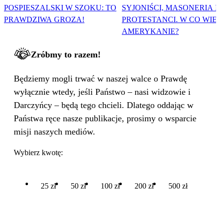
POSPIESZALSKI W SZOKU: TO
SYJONIŚCI, MASONERIA I
PRAWDZIWA GROZA!
PROTESTANCI. W CO WIE
AMERYKANIE?
Zróbmy to razem!
Będziemy mogli trwać w naszej walce o Prawdę
wyłącznie wtedy, jeśli Państwo – nasi widzowie i
Darczyńcy – będą tego chcieli. Dlatego oddając w
Państwa ręce nasze publikacje, prosimy o wsparcie
misji naszych mediów.
Wybierz kwotę:
25 zł
50 zł
100 zł
200 zł
500 zł