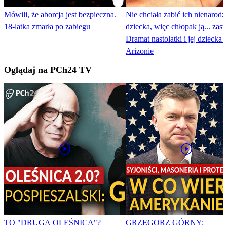
Mówili, że aborcja jest bezpieczna.
Nie chciała zabić ich nienarod
18-latka zmarła po zabiegu
dziecka, więc chłopak ją... zastr
Dramat nastolatki i jej dziecka 
Arizonie
Oglądaj na PCh24 TV
TO "DRUGA OLEŚNICA"?
GRZEGORZ GÓRNY: