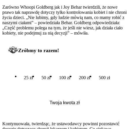
Zarówno Whoopi Goldberg jak i Joy Behar twierdzili, że nowe
prawo tak naprawdę dotyczy tylko kontrolowania kobiet i nie chroni
życia dzieci. „Nie lubimy, gdy ludzie mówią nam, co mamy robić z
naszymi ciałami” – powiedziała Behar. Goldberg odpowiedziała:
„Część problemu polega na tym, że jeśli nie wiesz, jak działa ciało
kobiety, nie podejmuj za nią decyzji” – mówiła.
Zróbmy to razem!
25 zł
50 zł
100 zł
200 zł
500 zł
Kontynuowała, twierdząc, że ustawodawcy powinni pozostawić
decyzje dotyczące aborcji lekarzom i kobietom. Co ciekawe