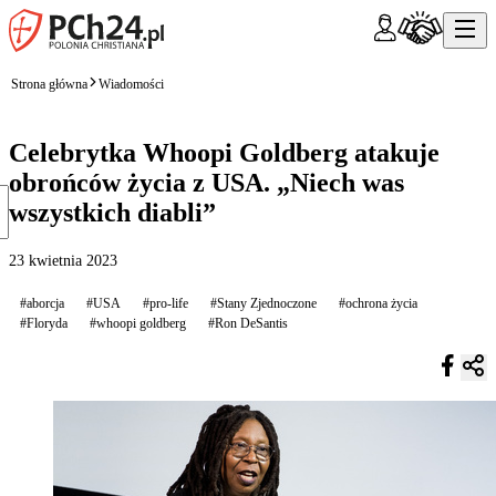
Strona główna
Wiadomości
Celebrytka Whoopi Goldberg atakuje
obrońców życia z USA. „Niech was
wszystkich diabli”
23 kwietnia 2023
#aborcja
#USA
#pro-life
#Stany Zjednoczone
#ochrona życia
#Floryda
#whoopi goldberg
#Ron DeSantis