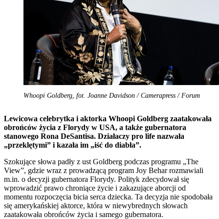
Whoopi Goldberg, fot. Joanne Davidson / Camerapress / Forum
Lewicowa celebrytka i aktorka Whoopi Goldberg zaatakowała
obrońców życia z Florydy w USA, a także gubernatora
stanowego Rona DeSantisa. Działaczy pro life nazwała
„przeklętymi” i kazała im „iść do diabła”.
Szokujące słowa padły z ust Goldberg podczas programu „The
View”, gdzie wraz z prowadzącą program Joy Behar rozmawiali
m.in. o decyzji gubernatora Florydy. Polityk zdecydował się
wprowadzić prawo chroniące życie i zakazujące aborcji od
momentu rozpoczęcia bicia serca dziecka. Ta decyzja nie spodobała
się amerykańskiej aktorce, która w niewybrednych słowach
zaatakowała obrońców życia i samego gubernatora.