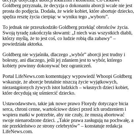
Goldberg przyznała, że decyzja o dokonaniu aborcji wcale nie jest
prosta do podjęcia. Dodała, że wiele kobiet, które abortuje dziecko,
spędza resztę życia cierpiąc w wyniku tego „wyboru”.
To jednak nie przeszkodziło Goldberg przekląć obrońców życia.
Swoją tyradę zakończyła słowami: „I niech was wszystkich diabli,
którzy myślą, że to jest coś, co ludzie robią dla zabawy” –
powiedziała aktorka.
Goldberg nie wyjaśniła, dlaczego „wybór” aborcji jest trudny i
bolesny, ani dlaczego, jeśli jej zdaniem jest to wybór, którego
kobiety powinny dokonywać bez ograniczeń.
Portal LifeNews.com komentujący wypowiedź Whoopi Goldberg
wskazuje, że aborcje brutalnie niszczą życie wyjątkowych,
niezastąpionych żywych istot ludzkich – własnych dzieci kobiet,
które decydują się uśmiercić dziecko.
Ustawodawstwo, takie jak nowe prawo Florydy dotyczące bicia
serca, chroni cenne, wartościowe dzieci przed ich urodzeniem i
wspiera matki w potrzebie, aby nie czuły, że muszą abortować
swoje nienarodzone dzieci. „Takie prawa zasługują na pochwałę, a
nie przekleństwo ze strony celebrytów” – konstatuje redakcja
LifeNews.com.