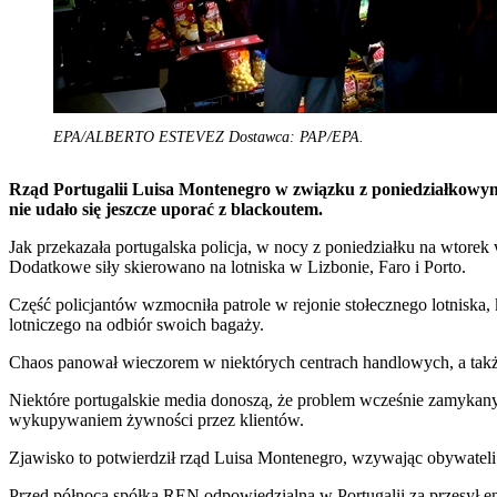
EPA/ALBERTO ESTEVEZ Dostawca: PAP/EPA.
Rząd Portugalii Luisa Montenegro w związku z poniedziałkowym 
nie udało się jeszcze uporać z blackoutem.
Jak przekazała portugalska policja, w nocy z poniedziałku na wtore
Dodatkowe siły skierowano na lotniska w Lizbonie, Faro i Porto.
Część policjantów wzmocniła patrole w rejonie stołecznego lotnisk
lotniczego na odbiór swoich bagaży.
Chaos panował wieczorem w niektórych centrach handlowych, a tak
Niektóre portugalskie media donoszą, że problem wcześnie zamyka
wykupywaniem żywności przez klientów.
Zjawisko to potwierdził rząd Luisa Montenegro, wzywając obywateli
Przed północą spółka REN odpowiedzialna w Portugalii za przesył e