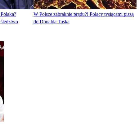
 Polaka?
W Polsce zabraknie prądu?! Polacy tysiącami piszą
 śledztwo
do Donalda Tuska