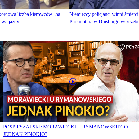
ekordowa liczba kierowców „na
Niemieccy policjanci winni śmierci
rawa jazdy
Prokuratura w Duisburgu wszczęła
POSPIESZALSKI: MORAWIECKI U RYMANOWSKIEGO.
JEDNAK PINOKIO?