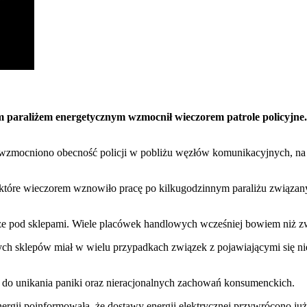
paraliżem energetycznym wzmocnił wieczorem patrole policyjne. Są
k wzmocniono obecność policji w pobliżu węzłów komunikacyjnych, na 
a, które wieczorem wznowiło pracę po kilkugodzinnym paraliżu związa
że pod sklepami. Wiele placówek handlowych wcześniej bowiem niż z
nych sklepów miał w wielu przypadkach związek z pojawiającymi się
 do unikania paniki oraz nieracjonalnych zachowań konsumenckich.
nergii poinformowała, że dostawy energii elektrycznej przywrócono 