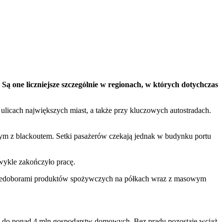
 one liczniejsze szczególnie w regionach, w których dotychczas
ulicach największych miast, a także przy kluczowych autostradach.
nym z blackoutem. Setki pasażerów czekają jednak w budynku portu
wykle zakończyło pracę.
 niedoborami produktów spożywczych na półkach wraz z masowym
już do ponad 4 mln gospodarstw domowych. Bez prądu pozostaje wciąż