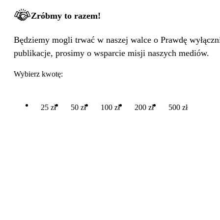
Zróbmy to razem!
Będziemy mogli trwać w naszej walce o Prawdę wyłącznie
publikacje, prosimy o wsparcie misji naszych mediów.
Wybierz kwotę:
25 zł
50 zł
100 zł
200 zł
500 zł