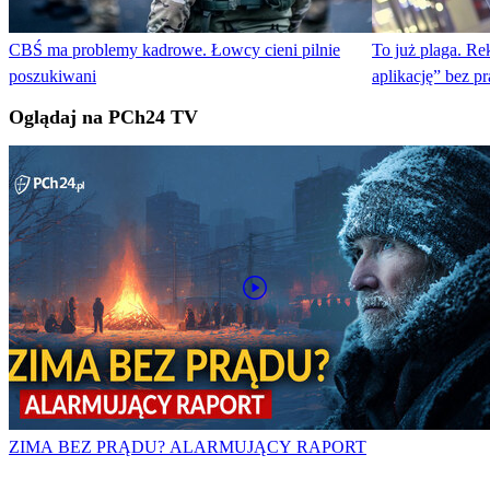
CBŚ ma problemy kadrowe. Łowcy cieni pilnie
To już plaga. R
poszukiwani
aplikację” bez p
Oglądaj na PCh24 TV
ZIMA BEZ PRĄDU? ALARMUJĄCY RAPORT