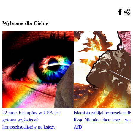
Wybrane dla Ciebie
22 proc. biskupów w USA jest
Islamista zabijał homoseksualis
gotowa wyświęcać
Rząd Niemiec chce teraz... wal
homoseksualistów na księży
AfD