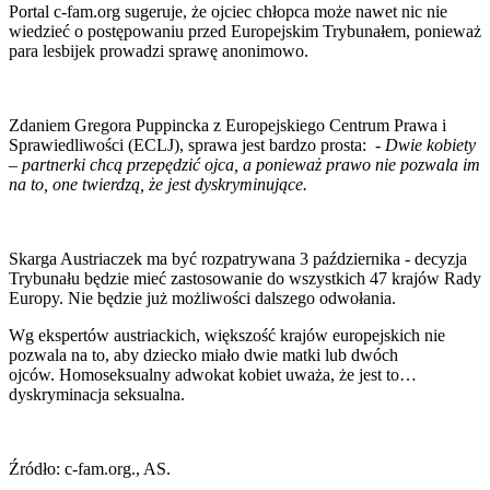
Portal c-fam.org sugeruje, że ojciec chłopca może nawet nic nie
wiedzieć o postępowaniu przed Europejskim Trybunałem, ponieważ
para lesbijek prowadzi sprawę anonimowo.
Zdaniem Gregora Puppincka z Europejskiego Centrum Prawa i
Sprawiedliwości (ECLJ), sprawa jest bardzo prosta: -
Dwie kobiety
– partnerki chcą przepędzić ojca, a ponieważ prawo nie pozwala im
na to, one twierdzą, że jest dyskryminujące.
Skarga Austriaczek ma być rozpatrywana 3 października - decyzja
Trybunału będzie mieć zastosowanie do wszystkich 47 krajów Rady
Europy. Nie będzie już możliwości dalszego odwołania.
Wg ekspertów austriackich, większość krajów europejskich nie
pozwala na to, aby dziecko miało dwie matki lub dwóch
ojców. Homoseksualny adwokat kobiet uważa, że jest to…
dyskryminacja seksualna.
Źródło: c-fam.org., AS.