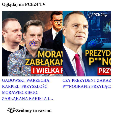
Oglądaj na PCh24 TV
GADOWSKI, WARZECHA,
CZY PREZYDENT ZAKAŻ
KARPIEL: PRZYSZŁOŚĆ
P**NOGRAFII? PRZYŁĄCZ 
MORAWIECKIEGO,
ZABŁĄKANA RAKIETA I
WIELKA PODMIANA
Zróbmy to razem!