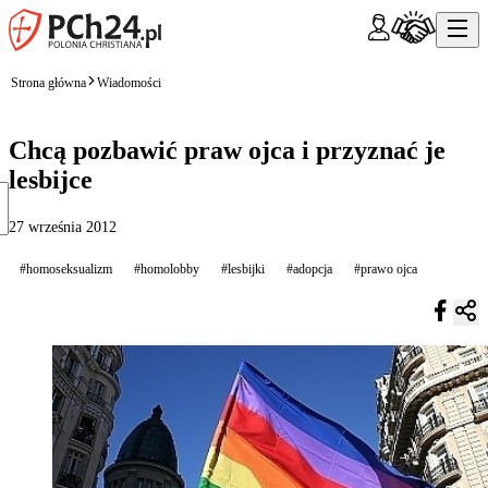
Strona główna
Wiadomości
Chcą pozbawić praw ojca i przyznać je
lesbijce
27 września 2012
#homoseksualizm
#homolobby
#lesbijki
#adopcja
#prawo ojca