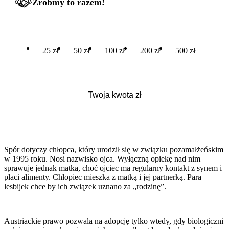
Zróbmy to razem!
25 zł
50 zł
100 zł
200 zł
500 zł
Spór dotyczy chłopca, który urodził się w związku pozamałżeńskim
w 1995 roku. Nosi nazwisko ojca. Wyłączną opiekę nad nim
sprawuje jednak matka, choć ojciec ma regularny kontakt z synem i
płaci alimenty. Chłopiec mieszka z matką i jej partnerką. Para
lesbijek chce by ich związek uznano za „rodzinę”.
Austriackie prawo pozwala na adopcję tylko wtedy, gdy biologiczni