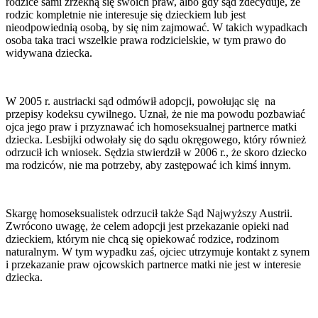
rodzice sami zrzekną się swoich praw, albo gdy sąd zdecyduje, że
rodzic kompletnie nie interesuje się dzieckiem lub jest
nieodpowiednią osobą, by się nim zajmować. W takich wypadkach
osoba taka traci wszelkie prawa rodzicielskie, w tym prawo do
widywana dziecka.
W 2005 r. austriacki sąd odmówił adopcji, powołując się na
przepisy kodeksu cywilnego. Uznał, że nie ma powodu pozbawiać
ojca jego praw i przyznawać ich homoseksualnej partnerce matki
dziecka. Lesbijki odwołały się do sądu okręgowego, który również
odrzucił ich wniosek. Sędzia stwierdził w 2006 r., że skoro dziecko
ma rodziców, nie ma potrzeby, aby zastępować ich kimś innym.
Skargę homoseksualistek odrzucił także Sąd Najwyższy Austrii.
Zwrócono uwagę, że celem adopcji jest przekazanie opieki nad
dzieckiem, którym nie chcą się opiekować rodzice, rodzinom
naturalnym. W tym wypadku zaś, ojciec utrzymuje kontakt z synem
i przekazanie praw ojcowskich partnerce matki nie jest w interesie
dziecka.