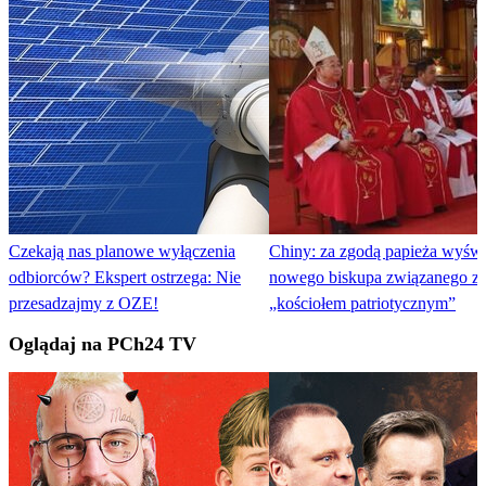
Czekają nas planowe wyłączenia
Chiny: za zgodą papieża wyśw
odbiorców? Ekspert ostrzega: Nie
nowego biskupa związanego z 
przesadzajmy z OZE!
„kościołem patriotycznym”
Oglądaj na PCh24 TV