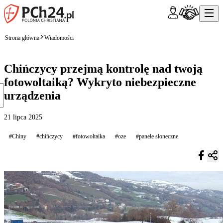
Strona główna
Wiadomości
Chińczycy przejmą kontrolę nad twoją
fotowoltaiką? Wykryto niebezpieczne
urządzenia
21 lipca 2025
#Chiny
#chińczycy
#fotowoltaika
#oze
#panele słoneczne