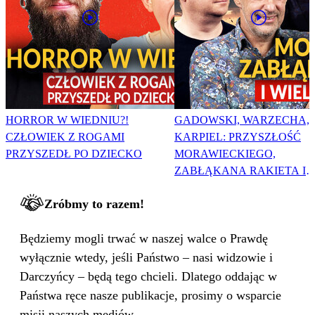
HORROR W WIEDNIU?!
GADOWSKI, WARZECHA,
CZŁOWIEK Z ROGAMI
KARPIEL: PRZYSZŁOŚĆ
PRZYSZEDŁ PO DZIECKO
MORAWIECKIEGO,
ZABŁĄKANA RAKIETA I
WIELKA PODMIANA
Zróbmy to razem!
Będziemy mogli trwać w naszej walce o Prawdę
wyłącznie wtedy, jeśli Państwo – nasi widzowie i
Darczyńcy – będą tego chcieli. Dlatego oddając w
Państwa ręce nasze publikacje, prosimy o wsparcie
misji naszych mediów.