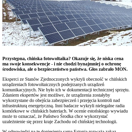
Przystępna, chińska fotowoltaika? Okazuje się, że niska cena
ma swoje konsekwencje - i nie chodzi bynajmniej o ochronę
środowiska, ale o bezpieczeństwo państwa. Głos zabrało MON.
Eksperci ze Stanów Zjednoczonych wykryli obecność w chińskich
urządzeniach fotowoltaicznych podejrzanych urządzeń
komunikacyjnych. Nie było ich w dokumentacji technicznej sprzętu.
Zdaniem ekspertów jest możliwe, że urządzenia zostałyby
wykorzystane do obejścia zabezpieczeń i przejęcia kontroli nad
infrastrukturą energetyczną. Inni badacze wykryli nielegalne radia
komórkowe w chińskich bateriach. W ocenie estońskiego wywiadu
może to oznaczać, że Państwo Środka chce wykorzystać
uzależnienie się przez kraje Zachodu od chińskiej technologii.
W odpowiedzi na te doniesienia sama Estonia rozważa zakaz