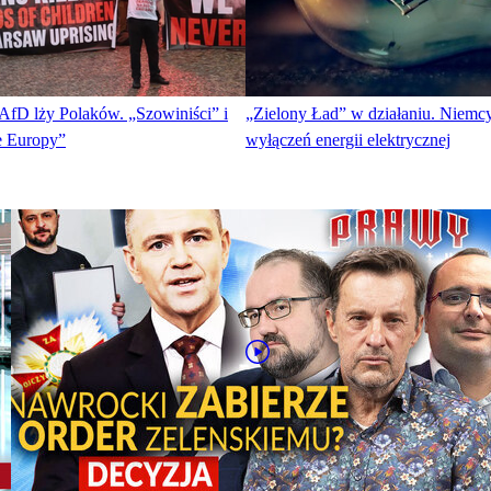
AfD lży Polaków. „Szowiniści” i
„Zielony Ład” w działaniu. Niemc
e Europy”
wyłączeń energii elektrycznej