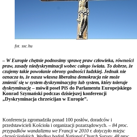
fot. sxc.hu
–
W Europie chętnie podnosimy sprawę praw człowieka, równości
praw, zasady niedyskryminacji wobec całego świata. To dobrze, że
czujemy takie powołanie obrony godności ludzkiej. Jednak nie
oznacza to, że nasza własna liberalna demokracja nie może
zmienić się w system dyskryminacyjny lub system, który toleruje
dyskryminację
– mówił poseł PiS do Parlamentu Europejskiego
Konrad Szymański podczas dzisiejszej konferencji
„Dyskryminacja chrześcijan w Europie”.
Konferencja zgromadziła ponad 100 posłów, doradców i
przedstawicieli Kościoła i organizacji pozarządowych. –
84 proc.
przypadków wandalizmu we Francji w 2010 r. dotyczyło miejsc
chrześcijańskich. Według badań National Church Survey, 48 proc.