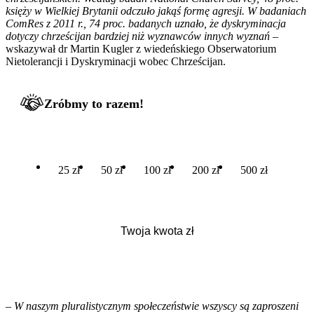
księży w Wielkiej Brytanii odczuło jakąś formę agresji. W badaniach
ComRes z 2011 r., 74 proc. badanych uznało, że dyskryminacja
dotyczy chrześcijan bardziej niż wyznawców innych wyznań
–
wskazywał dr Martin Kugler z wiedeńskiego Obserwatorium
Nietolerancji i Dyskryminacji wobec Chrześcijan.
Zróbmy to razem!
25 zł
50 zł
100 zł
200 zł
500 zł
–
W naszym pluralistycznym społeczeństwie wszyscy są zaproszeni