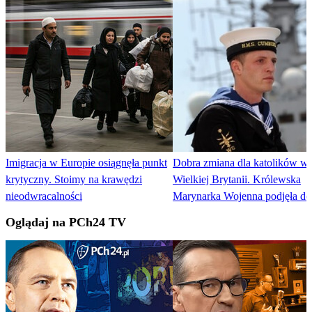
Imigracja w Europie osiągnęła punkt
Dobra zmiana dla katolików w
krytyczny. Stoimy na krawędzi
Wielkiej Brytanii. Królewska
nieodwracalności
Marynarka Wojenna podjęła de
Oglądaj na PCh24 TV