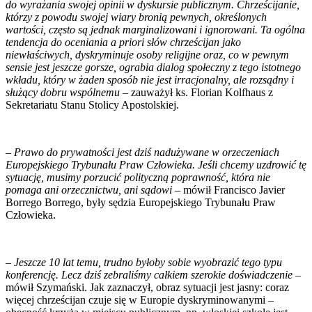
do wyrażania swojej opinii w dyskursie publicznym. Chrześcijanie,
którzy z powodu swojej wiary bronią pewnych, określonych
wartości, często są jednak marginalizowani i ignorowani. Ta ogólna
tendencja do oceniania a priori słów chrześcijan jako
niewłaściwych, dyskryminuje osoby religijne oraz, co w pewnym
sensie jest jeszcze gorsze, ograbia dialog społeczny z tego istotnego
wkładu, który w żaden sposób nie jest irracjonalny, ale rozsądny i
służący dobru wspólnemu –
zauważył ks. Florian Kolfhaus z
Sekretariatu Stanu Stolicy Apostolskiej.
–
Prawo do prywatności jest dziś nadużywane w orzeczeniach
Europejskiego Trybunału Praw Człowieka. Jeśli chcemy uzdrowić tę
sytuację, musimy porzucić polityczną poprawność, która nie
pomaga ani orzecznictwu, ani sądowi
– mówił Francisco Javier
Borrego Borrego, były sędzia Europejskiego Trybunału Praw
Człowieka.
–
Jeszcze 10 lat temu, trudno byłoby sobie wyobrazić tego typu
konferencję. Lecz dziś zebraliśmy całkiem szerokie doświadczenie
–
mówił Szymański. Jak zaznaczył, obraz sytuacji jest jasny: coraz
więcej chrześcijan czuje się w Europie dyskryminowanymi –