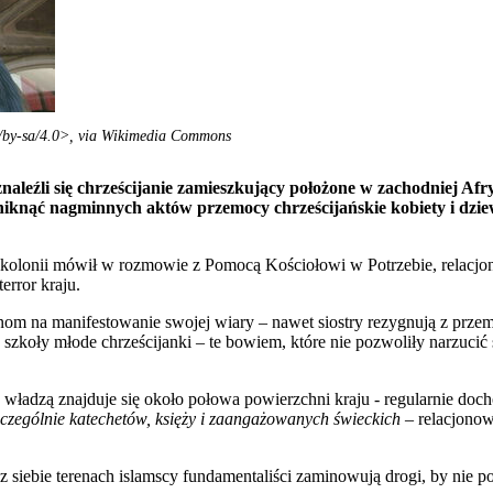
s/by-sa/4.0>, via Wikimedia Commons
znaleźli się chrześcijanie zamieszkujący położone w zachodniej Af
uniknąć nagminnych aktów przemocy chrześcijańskie kobiety i dzi
 kolonii mówił w rozmowie z Pomocą Kościołowi w Potrzebie, relacjo
rror kraju.
anom na manifestowanie swojej wiary – nawet siostry rezygnują z przemi
 szkoły młode chrześcijanki – te bowiem, które nie pozwoliły narzucić
 władzą znajduje się około połowa powierzchni kraju - regularnie doch
szczególnie katechetów, księży i zaangażowanych świeckich –
relacjonow
siebie terenach islamscy fundamentaliści zaminowują drogi, by nie 