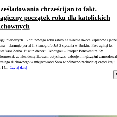
ześladowania chrześcijan to fakt.
agiczny początek roku dla katolickich
uchownych
ągu pierwszych 15 dni nowego roku zabito na świecie dwóch kapłanów i jedn
ona – alarmuje portal Il Sismografo.Już 2 stycznia w Burkina Faso zginął ks.
ues Yaro Zerbo. Biskup diecezji Dédougou – Prosper Bonaventure Ky
formował, że niezidentyfikowani dotychczas, uzbrojeni mężczyźni zamordowal
etniego duchownego w miejscowości Soro w północno-zachodniej części kraju
i 14...
Czytaj dalej