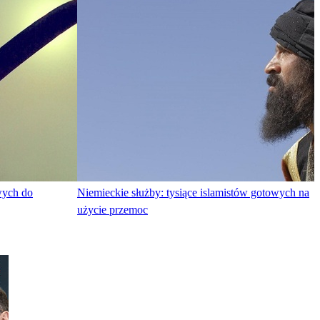
wych do
Niemieckie służby: tysiące islamistów gotowych na
użycie przemoc