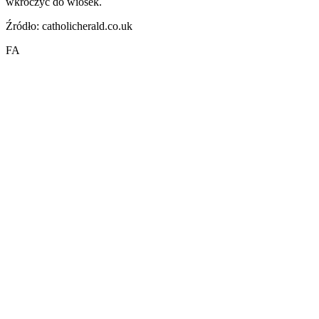
wkroczyć do wiosek.
Źródło: catholicherald.co.uk
FA