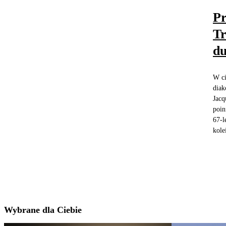
Pr
Tr
d
W ci
diak
Jacq
poin
67-l
kole
Wybrane dla Ciebie