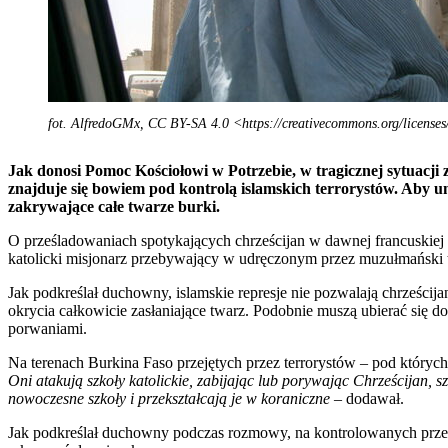
fot. AlfredoGMx, CC BY-SA 4.0 <https://creativecommons.org/license
Jak donosi Pomoc Kościołowi w Potrzebie, w tragicznej sytuacji 
znajduje się bowiem pod kontrolą islamskich terrorystów. Aby 
zakrywające całe twarze burki.
O prześladowaniach spotykających chrześcijan w dawnej francuskiej
katolicki misjonarz przebywający w udręczonym przez muzułmański te
Jak podkreślał duchowny, islamskie represje nie pozwalają chrześcij
okrycia całkowicie zasłaniające twarz. Podobnie muszą ubierać się do
porwaniami.
Na terenach Burkina Faso przejętych przez terrorystów – pod których
Oni atakują szkoły katolickie, zabijając lub porywając Chrześcijan, 
nowoczesne szkoły i przekształcają je w koraniczne –
dodawał.
Jak podkreślał duchowny podczas rozmowy, na kontrolowanych przez 