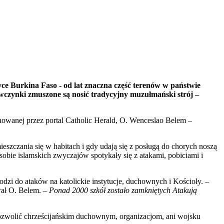
ryce Burkina Faso - od lat znaczna część terenów w państwie
ewczynki zmuszone są nosić tradycyjny muzułmański strój –
nowanej przez portal Catholic Herald, O. Wenceslao Belem –
eszczania się w habitach i gdy udają się z posługą do chorych noszą
 sobie islamskich zwyczajów spotykały się z atakami, pobiciami i
odzi do ataków na katolickie instytucje, duchownych i Kościoły.
–
ał O. Belem.
– Ponad 2000 szkół zostało zamkniętych Atakują
pozwolić chrześcijańskim duchownym, organizacjom, ani wojsku