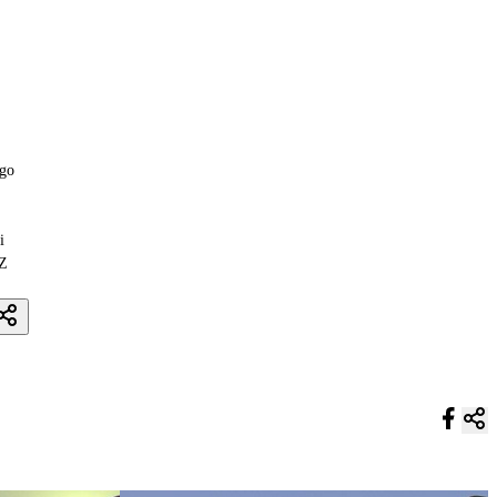
ego
i
.Z