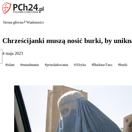
Strona główna
Wiadomości
Chrześcijanki muszą nosić burki, by unikn
4 maja 2023
#islam
#muzułmanie
#przesladowania
#Afryka
#Burkina Faso
#burki