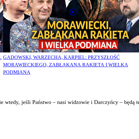
Ł
GADOWSKI, WARZECHA, KARPIEL: PRZYSZŁOŚĆ
MORAWIECKIEGO, ZABŁĄKANA RAKIETA I WIELKA
PODMIANA
 wtedy, jeśli Państwo – nasi widzowie i Darczyńcy – będą te