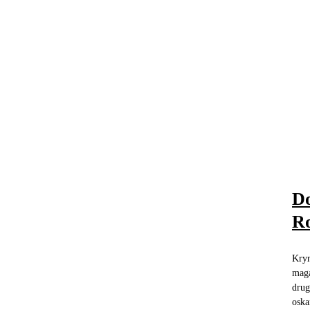
Do
Ro
Krym
maga
drug
oska