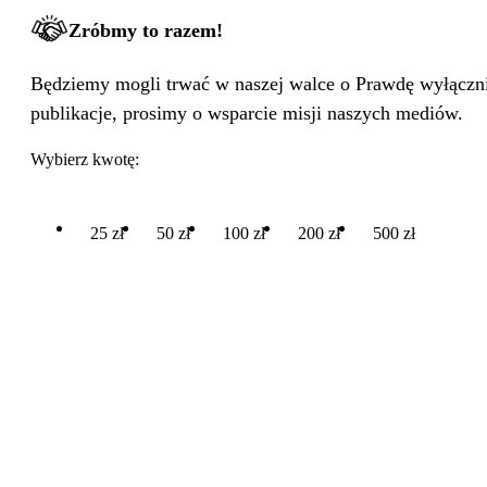
Zróbmy to razem!
Będziemy mogli trwać w naszej walce o Prawdę wyłącznie
publikacje, prosimy o wsparcie misji naszych mediów.
Wybierz kwotę:
25 zł
50 zł
100 zł
200 zł
500 zł