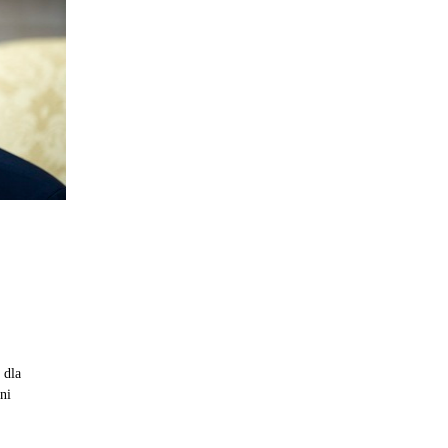
 dla
ni