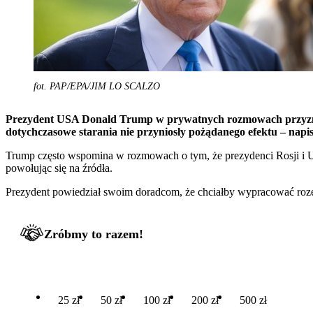
fot. PAP/EPA/JIM LO SCALZO
Prezydent USA Donald Trump w prywatnych rozmowach przyznaje, 
dotychczasowe starania nie przyniosły pożądanego efektu – napis
Trump często wspomina w rozmowach o tym, że prezydenci Rosji i Ukr
powołując się na źródła.
Prezydent powiedział swoim doradcom, że chciałby wypracować roze
Zróbmy to razem!
25 zł
50 zł
100 zł
200 zł
500 zł