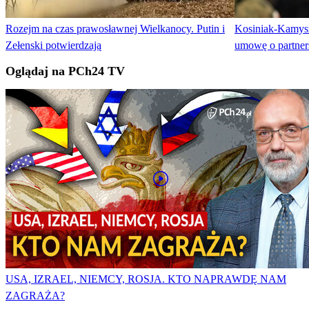
Rozejm na czas prawosławnej Wielkanocy. Putin i
Kosiniak-Kamysz
Zełenski potwierdzają
umowę o partner
Oglądaj na PCh24 TV
USA, IZRAEL, NIEMCY, ROSJA. KTO NAPRAWDĘ NAM
ZAGRAŻA?