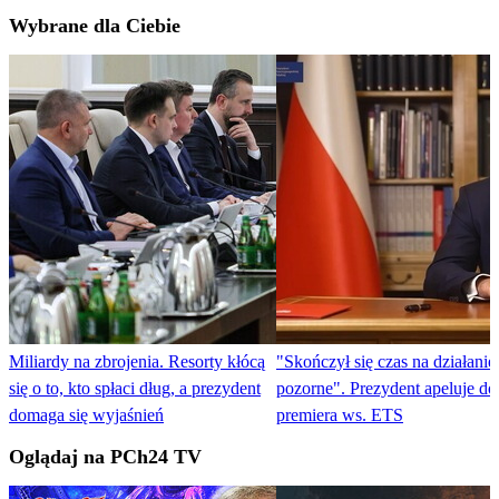
Wybrane dla Ciebie
Miliardy na zbrojenia. Resorty kłócą
"Skończył się czas na działanie
się o to, kto spłaci dług, a prezydent
pozorne". Prezydent apeluje do
domaga się wyjaśnień
premiera ws. ETS
Oglądaj na PCh24 TV