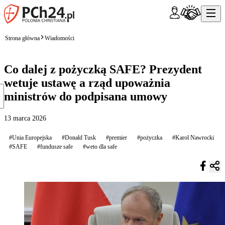
Strona główna
Wiadomości
Co dalej z pożyczką SAFE? Prezydent
wetuje ustawę a rząd upoważnia
ministrów do podpisana umowy
13 marca 2026
#Unia Europejska
#Donald Tusk
#premier
#pożyczka
#Karol Nawrocki
#SAFE
#fundusze safe
#weto dla safe