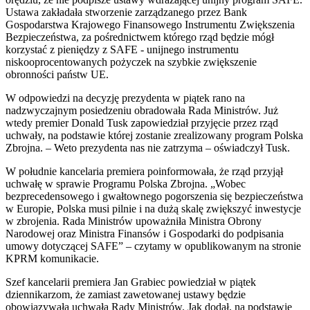
Ustawa zakładała stworzenie zarządzanego przez Bank
Gospodarstwa Krajowego Finansowego Instrumentu Zwiększenia
Bezpieczeństwa, za pośrednictwem którego rząd będzie mógł
korzystać z pieniędzy z SAFE - unijnego instrumentu
niskooprocentowanych pożyczek na szybkie zwiększenie
obronności państw UE.
W odpowiedzi na decyzję prezydenta w piątek rano na
nadzwyczajnym posiedzeniu obradowała Rada Ministrów. Już
wtedy premier Donald Tusk zapowiedział przyjęcie przez rząd
uchwały, na podstawie której zostanie zrealizowany program Polska
Zbrojna. – Weto prezydenta nas nie zatrzyma – oświadczył Tusk.
W południe kancelaria premiera poinformowała, że rząd przyjął
uchwałę w sprawie Programu Polska Zbrojna. „Wobec
bezprecedensowego i gwałtownego pogorszenia się bezpieczeństwa
w Europie, Polska musi pilnie i na dużą skalę zwiększyć inwestycje
w zbrojenia. Rada Ministrów upoważniła Ministra Obrony
Narodowej oraz Ministra Finansów i Gospodarki do podpisania
umowy dotyczącej SAFE” – czytamy w opublikowanym na stronie
KPRM komunikacie.
Szef kancelarii premiera Jan Grabiec powiedział w piątek
dziennikarzom, że zamiast zawetowanej ustawy będzie
obowiązywała uchwała Rady Ministrów. Jak dodał, na podstawie