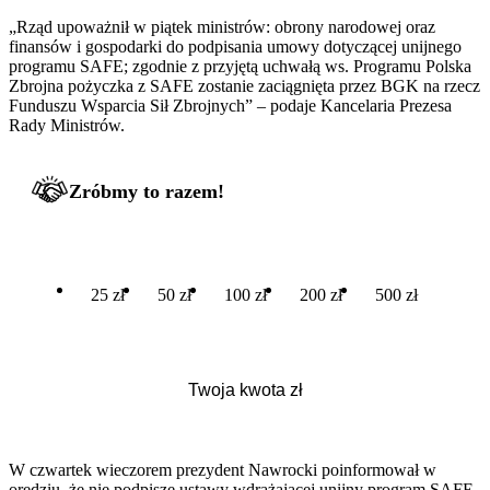
„Rząd upoważnił w piątek ministrów: obrony narodowej oraz
finansów i gospodarki do podpisania umowy dotyczącej unijnego
programu SAFE; zgodnie z przyjętą uchwałą ws. Programu Polska
Zbrojna pożyczka z SAFE zostanie zaciągnięta przez BGK na rzecz
Funduszu Wsparcia Sił Zbrojnych” – podaje Kancelaria Prezesa
Rady Ministrów.
Zróbmy to razem!
25 zł
50 zł
100 zł
200 zł
500 zł
W czwartek wieczorem prezydent Nawrocki poinformował w
orędziu, że nie podpisze ustawy wdrażającej unijny program SAFE.