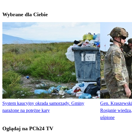
Wybrane dla Ciebie
System kaucyjny okrada samorządy. Gminy
Gen. Kraszewski
narażone na potężne kary
Rosjanie wiedzą,
uśpione
Oglądaj na PCh24 TV