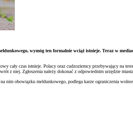
ldunkowego, wymóg ten formalnie wciąż istnieje. Teraz w mediach
owy cały czas istnieje. Polacy oraz cudzoziemcy przebywający na ter
owrót z niej. Zgłoszenia należy dokonać z odpowiednim urzędzie miasta 
 na nim obowiązku meldunkowego, podlega karze ograniczenia wolnoś