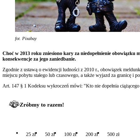
fot. Pixabay
Choć w 2013 roku zniesiono kary za niedopełnienie obowiązku me
konsekwencje za jego zaniedbanie.
Zgodnie z ustawą o ewidencji ludności z 2010 r., obowiązek meldunk
miejscu pobytu stałego lub czasowego, a także wyjazd za granicę i p
Art. 147 § 1 Kodeksu wykroczeń mówi: "Kto nie dopełnia ciążącego
Zróbmy to razem!
25 zł
50 zł
100 zł
200 zł
500 zł