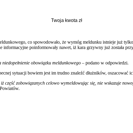
eldunkowego, co spowodowało, że wymóg meldunku istnieje już tylko w
ale informacyjne poinformowały nawet, iż kara grzywny już została pr
za niedopełnienie obowiązku meldunkowego
– podano w odpowiedzi.
nej sytuacji bowiem jest im trudno znaleźć dłużników, oszacować ich
iż część zobowiązanych celowo wymeldowując się, nie wskazuje noweg
 Powiatów.