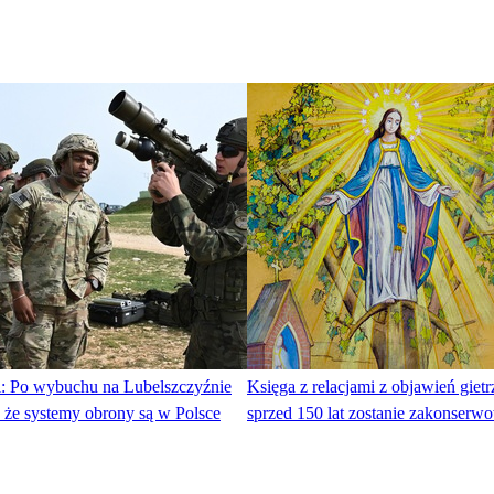
: Po wybuchu na Lubelszczyźnie
Księga z relacjami z objawień giet
 że systemy obrony są w Polsce
sprzed 150 lat zostanie zakonserw