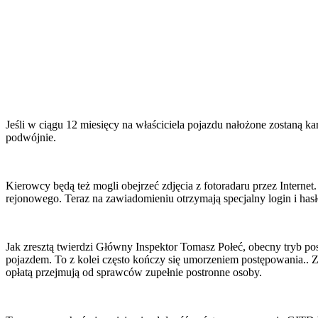
Jeśli w ciągu 12 miesięcy na właściciela pojazdu nałożone zostaną ka
podwójnie.
Kierowcy będą też mogli obejrzeć zdjęcia z fotoradaru przez Internet.
rejonowego. Teraz na zawiadomieniu otrzymają specjalny login i hasło
Jak zresztą twierdzi Główny Inspektor Tomasz Połeć, obecny tryb pos
pojazdem. To z kolei często kończy się umorzeniem postępowania.. Za
opłatą przejmują od sprawców zupełnie postronne osoby.