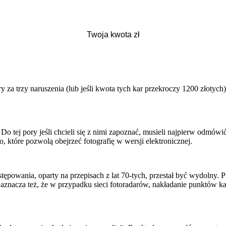
ry za trzy naruszenia (lub jeśli kwota tych kar przekroczy 1200 złotyc
 Do tej pory jeśli chcieli się z nimi zapoznać, musieli najpierw odmów
, które pozwolą obejrzeć fotografię w wersji elektronicznej.
tępowania, oparty na przepisach z lat 70-tych, przestał być wydolny. P
znacza też, że w przypadku sieci fotoradarów, nakładanie punktów karn