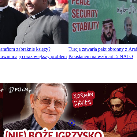
rafiom zabraknie księży?
Turcja zawarła pakt obronny z Arab
howni mają coraz większy problem
Pakistanem na wzór art. 5 NATO