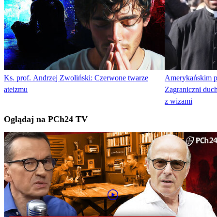
Ks. prof. Andrzej Zwoliński: Czerwone twarze
Amerykańskim pa
ateizmu
Zagraniczni duc
z wizami
Oglądaj na PCh24 TV