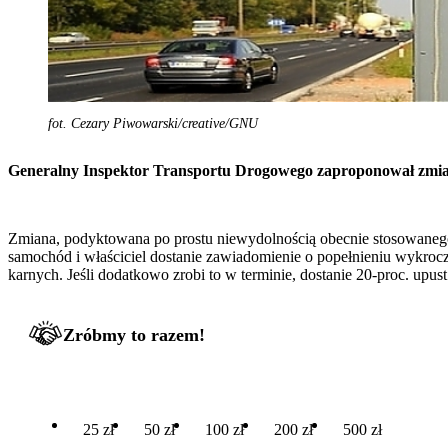
fot. Cezary Piwowarski/creative/GNU
Generalny Inspektor Transportu Drogowego zaproponował zmianę 
Zmiana, podyktowana po prostu niewydolnością obecnie stosowanego 
samochód i właściciel dostanie zawiadomienie o popełnieniu wykrocz
karnych. Jeśli dodatkowo zrobi to w terminie, dostanie 20-proc. upust
Zróbmy to razem!
25 zł
50 zł
100 zł
200 zł
500 zł