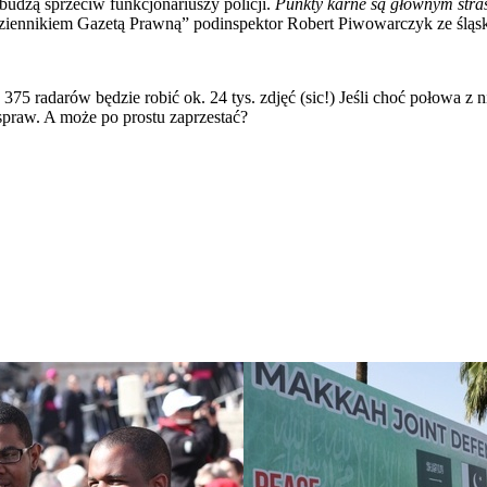
udzą sprzeciw funkcjonariuszy policji.
Punkty karne są głównym stra
ennikiem Gazetą Prawną” podinspektor Robert Piwowarczyk ze śląsk
75 radarów będzie robić ok. 24 tys. zdjęć (sic!) Jeśli choć połowa z 
 spraw. A może po prostu zaprzestać?