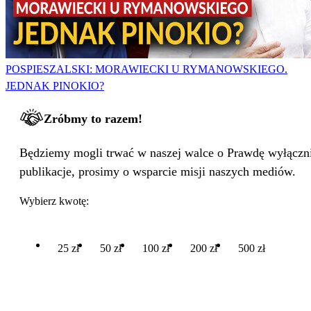
POSPIESZALSKI: MORAWIECKI U RYMANOWSKIEGO.
JEDNAK PINOKIO?
Zróbmy to razem!
Będziemy mogli trwać w naszej walce o Prawdę wyłącznie
publikacje, prosimy o wsparcie misji naszych mediów.
Wybierz kwotę:
25 zł
50 zł
100 zł
200 zł
500 zł