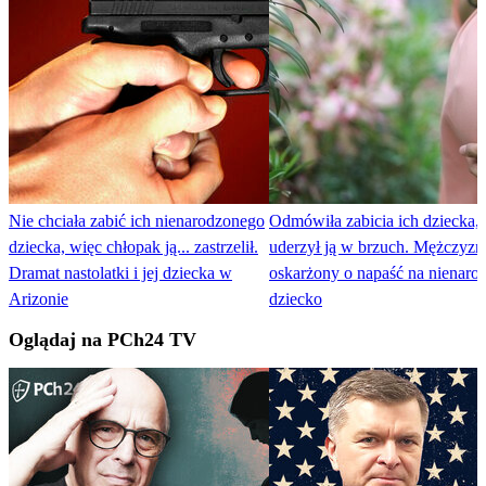
Nie chciała zabić ich nienarodzonego
Odmówiła zabicia ich dziecka,
dziecka, więc chłopak ją... zastrzelił.
uderzył ją w brzuch. Mężczyzn
Dramat nastolatki i jej dziecka w
oskarżony o napaść na nienaro
Arizonie
dziecko
Oglądaj na PCh24 TV