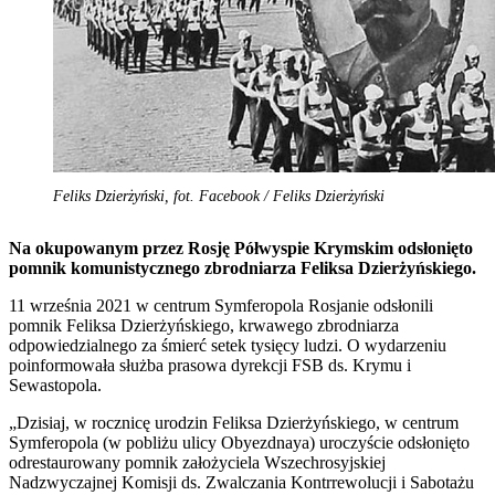
Feliks Dzierżyński, fot. Facebook / Feliks Dzierżyński
Na okupowanym przez Rosję Półwyspie Krymskim odsłonięto
pomnik komunistycznego zbrodniarza Feliksa Dzierżyńskiego.
11 września 2021 w centrum Symferopola Rosjanie odsłonili
pomnik Feliksa Dzierżyńskiego, krwawego zbrodniarza
odpowiedzialnego za śmierć setek tysięcy ludzi. O wydarzeniu
poinformowała służba prasowa dyrekcji FSB ds. Krymu i
Sewastopola.
„Dzisiaj, w rocznicę urodzin Feliksa Dzierżyńskiego, w centrum
Symferopola (w pobliżu ulicy Obyezdnaya) uroczyście odsłonięto
odrestaurowany pomnik założyciela Wszechrosyjskiej
Nadzwyczajnej Komisji ds. Zwalczania Kontrrewolucji i Sabotażu