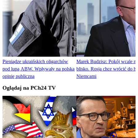
Pieniądze ukraińskich oligarchów
Marek Budzisz: Pokój wcale nie
pod lupą ABW. Wpływały na polską
blisko. Rosja chce wrócić do h
opinię publiczną
Niemcami
Oglądaj na PCh24 TV