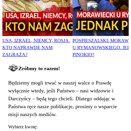
USA, IZRAEL, NIEMCY, ROSJA.
POSPIESZALSKI: MORAWI
KTO NAPRAWDĘ NAM
U RYMANOWSKIEGO. JE
ZAGRAŻA?
PINOKIO?
Zróbmy to razem!
Będziemy mogli trwać w naszej walce o Prawdę
wyłącznie wtedy, jeśli Państwo – nasi widzowie i
Darczyńcy – będą tego chcieli. Dlatego oddając w
Państwa ręce nasze publikacje, prosimy o wsparcie
misji naszych mediów.
Wybierz kwotę: