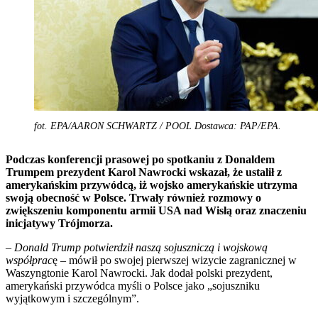
fot. EPA/AARON SCHWARTZ / POOL Dostawca: PAP/EPA.
Podczas konferencji prasowej po spotkaniu z Donaldem
Trumpem prezydent Karol Nawrocki wskazał, że ustalił z
amerykańskim przywódcą, iż wojsko amerykańskie utrzyma
swoją obecność w Polsce
. Trwały również rozmowy o
zwiększeniu komponentu armii USA nad Wisłą oraz znaczeniu
inicjatywy Trójmorza.
– Donald Trump potwierdził naszą sojuszniczą i wojskową
współprac
ę – mówił po swojej pierwszej wizycie zagranicznej w
Waszyngtonie Karol Nawrocki. Jak dodał polski prezydent,
amerykański przywódca myśli o Polsce jako „sojuszniku
wyjątkowym i szczególnym”.