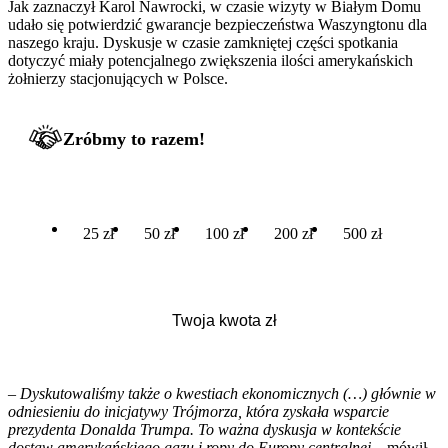
Jak zaznaczył Karol Nawrocki, w czasie wizyty w Białym Domu
udało się potwierdzić gwarancje bezpieczeństwa Waszyngtonu dla
naszego kraju. Dyskusje w czasie zamkniętej części spotkania
dotyczyć miały potencjalnego zwiększenia ilości amerykańskich
żołnierzy stacjonujących w Polsce.
Zróbmy to razem!
25 zł
50 zł
100 zł
200 zł
500 zł
– Dyskutowaliśmy także o kwestiach ekonomicznych (…) głównie w
odniesieniu do inicjatywy Trójmorza, która zyskała wsparcie
prezydenta Donalda Trumpa. To ważna dyskusja w kontekście
dostaw amerykańskiego gazu i ropy do Europy centralnej
– mówił