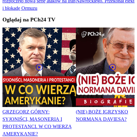
rozpoczęło nową serię ataków na Iran
Nawrockiego. Przekonał elekto
i blokadę Ormuzu
Oglądaj na PCh24 TV
GRZEGORZ GÓRNY:
(NIE) BOŻE IGRZYSKO
SYJONIŚCI, MASONERIA I
NORMANA DAVIESA?
PROTESTANCI. W CO WIERZĄ
AMERYKANIE?