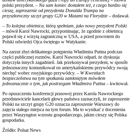
polski prezydent.
– Na sam koniec dostałem też, z czego bardzo się
cieszę, zaproszenie od prezydenta Donalda Trumpa na
przyszłoroczny szczyt grupy G20 w Maiami na Florydzie
– dodawał.
– To kolejna obietnica, którą spełniam, jako nowy prezydent Polski
–
mówił Karol Nawrocki, przypominając, że zgodnie z obietnicą
pojawił się z wizytą zagraniczną w USA, a przed powrotem do
Polski odwiedzi Ojca świętego w Watykanie.
Na zarzut zbyt delikatnego potępienia Władimira Putina podczas
części publicznej rozmów, Karol Nawrocki odparł, że dyskusja
dotyczyła innych zagadnień. Jak przekonywał prezydent, w sposób
jednoznaczny komunikował on amerykańskiemu przywódcy swoją
niechęć wobec rosyjskiego przywódcy. –
W Kwestiach
bezpieczeństwa na tym spotkaniu zamkniętym mówiłem
jednoznacznie o tym, jak postrzegam Władimira Putina
– kwitował.
Po opuszczeniu konferencji prasowej przez Karola Nawrockiego
przedstawiciele kancelarii głowy państwa zaznaczyli, że zaproszenie
Polski na szczyt grupy G20 oznacza zaproszenie Warszawy do
zajęcia stałego miejsca na tym forum. Ma to wynikać z docenienia
przez Waszyngton wzrostu gospodarczego, jakim cieszy się Polska
gospodarka.
Źródło: Polsat News