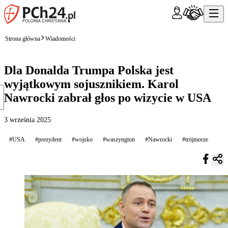
Strona główna
Wiadomości
Dla Donalda Trumpa Polska jest
wyjątkowym sojusznikiem. Karol
Nawrocki zabrał głos po wizycie w USA
3 września 2025
#USA
#prezydent
#wojsko
#waszyngton
#Nawrocki
#trójmorze