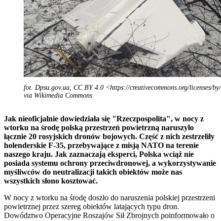
fot. Dpsu.gov.ua, CC BY 4.0 <https://creativecommons.org/licenses/by
via Wikimedia Commons
Jak nieoficjalnie dowiedziała się "Rzeczpospolita", w nocy z
wtorku na środę polską przestrzeń powietrzną naruszyło
łącznie 20 rosyjskich dronów bojowych. Część z nich zestrzeliły
holenderskie F-35, przebywające z misją NATO na terenie
naszego kraju. Jak zaznaczają eksperci, Polska wciąż nie
posiada systemu ochrony przeciwdronowej, a wykorzystywanie
myśliwców do neutralizacji takich obiektów może nas
wszystkich słono kosztować.
W nocy z wtorku na środę doszło do naruszenia polskiej przestrzeni
powietrznej przez szereg obiektów latających typu dron.
Dowództwo Operacyjne Roszajów Sił Zbrojnych poinformowało o