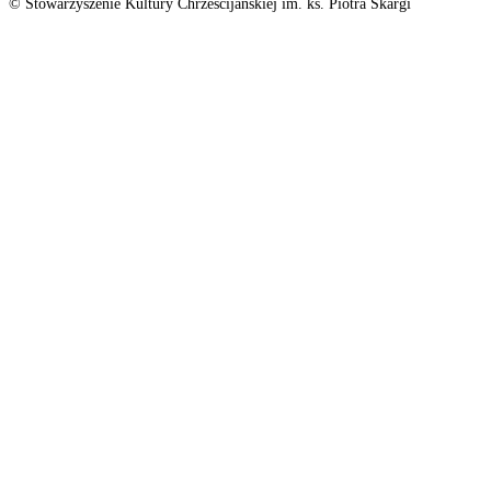
© Stowarzyszenie Kultury Chrześcijańskiej im. ks. Piotra Skargi