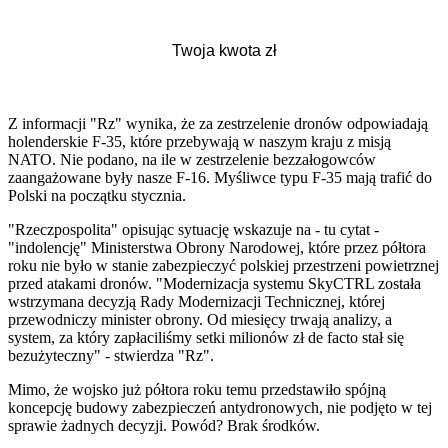
Z informacji "Rz" wynika, że za zestrzelenie dronów odpowiadają
holenderskie F-35, które przebywają w naszym kraju z misją
NATO. Nie podano, na ile w zestrzelenie bezzałogowców
zaangażowane były nasze F-16. Myśliwce typu F-35 mają trafić do
Polski na początku stycznia.
"Rzeczpospolita" opisując sytuację wskazuje na - tu cytat -
"indolencję" Ministerstwa Obrony Narodowej, które przez półtora
roku nie było w stanie zabezpieczyć polskiej przestrzeni powietrznej
przed atakami dronów. "Modernizacja systemu SkyCTRL została
wstrzymana decyzją Rady Modernizacji Technicznej, której
przewodniczy minister obrony. Od miesięcy trwają analizy, a
system, za który zapłaciliśmy setki milionów zł de facto stał się
bezużyteczny" - stwierdza "Rz".
Mimo, że wojsko już półtora roku temu przedstawiło spójną
koncepcję budowy zabezpieczeń antydronowych, nie podjęto w tej
sprawie żadnych decyzji. Powód? Brak środków.