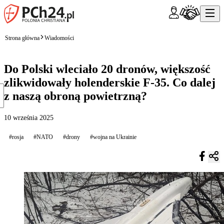
Strona główna
Wiadomości
Do Polski wleciało 20 dronów, większość
zlikwidowały holenderskie F-35. Co dalej
z naszą obroną powietrzną?
10 września 2025
#rosja
#NATO
#drony
#wojna na Ukrainie