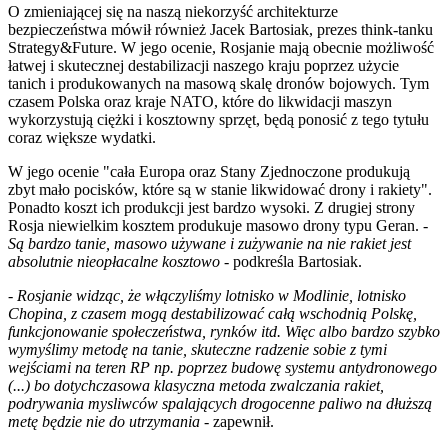
O zmieniającej się na naszą niekorzyść architekturze
bezpieczeństwa mówił również Jacek Bartosiak, prezes think-tanku
Strategy&Future. W jego ocenie, Rosjanie mają obecnie możliwość
łatwej i skutecznej destabilizacji naszego kraju poprzez użycie
tanich i produkowanych na masową skalę dronów bojowych. Tym
czasem Polska oraz kraje NATO, które do likwidacji maszyn
wykorzystują ciężki i kosztowny sprzęt, będą ponosić z tego tytułu
coraz większe wydatki.
W jego ocenie "cała Europa oraz Stany Zjednoczone produkują
zbyt mało pocisków, które są w stanie likwidować drony i rakiety".
Ponadto koszt ich produkcji jest bardzo wysoki. Z drugiej strony
Rosja niewielkim kosztem produkuje masowo drony typu Geran.
-
Są bardzo tanie, masowo używane i zużywanie na nie rakiet jest
absolutnie nieopłacalne kosztowo
- podkreśla Bartosiak.
-
Rosjanie widząc, że włączyliśmy lotnisko w Modlinie, lotnisko
Chopina, z czasem mogą destabilizować całą wschodnią Polskę,
funkcjonowanie społeczeństwa, rynków itd. Więc albo bardzo szybko
wymyślimy metodę na tanie, skuteczne radzenie sobie z tymi
wejściami na teren RP np. poprzez budowę systemu antydronowego
(...) bo dotychczasowa klasyczna metoda zwalczania rakiet,
podrywania mysliwców spalających drogocenne paliwo na dłuższą
metę będzie nie do utrzymania
- zapewnił.