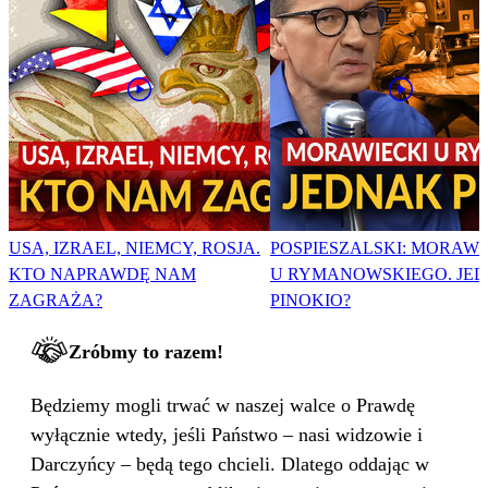
USA, IZRAEL, NIEMCY, ROSJA.
POSPIESZALSKI: MORAWI
KTO NAPRAWDĘ NAM
U RYMANOWSKIEGO. JE
ZAGRAŻA?
PINOKIO?
Zróbmy to razem!
Będziemy mogli trwać w naszej walce o Prawdę
wyłącznie wtedy, jeśli Państwo – nasi widzowie i
Darczyńcy – będą tego chcieli. Dlatego oddając w