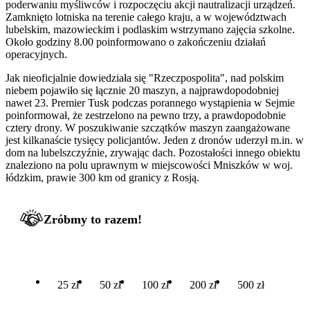
poderwaniu myśliwców i rozpoczęciu akcji nautralizacji urządzeń.
Zamknięto lotniska na terenie całego kraju, a w województwach
lubelskim, mazowieckim i podlaskim wstrzymano zajęcia szkolne.
Około godziny 8.00 poinformowano o zakończeniu działań
operacyjnych.
Jak nieoficjalnie dowiedziała się "Rzeczpospolita", nad polskim
niebem pojawiło się łącznie 20 maszyn, a najprawdopodobniej
nawet 23. Premier Tusk podczas porannego wystąpienia w Sejmie
poinformował, że zestrzelono na pewno trzy, a prawdopodobnie
cztery drony. W poszukiwanie szczątków maszyn zaangażowane
jest kilkanaście tysięcy policjantów. Jeden z dronów uderzył m.in. w
dom na lubelszczyźnie, zrywając dach. Pozostałości innego obiektu
znaleziono na polu uprawnym w miejscowości Mniszków w woj.
łódzkim, prawie 300 km od granicy z Rosją.
Zróbmy to razem!
25 zł
50 zł
100 zł
200 zł
500 zł