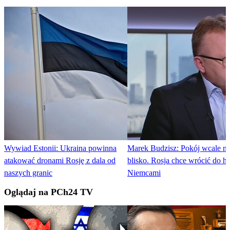
Wywiad Estonii: Ukraina powinna
Marek Budzisz: Pokój wcale nie
atakować dronami Rosję z dala od
blisko. Rosja chce wrócić do h
naszych granic
Niemcami
Oglądaj na PCh24 TV