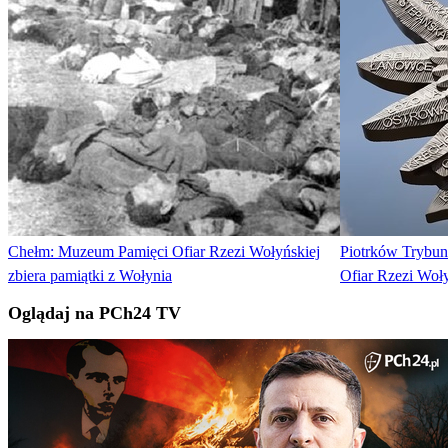
Chełm: Muzeum Pamięci Ofiar Rzezi Wołyńskiej
Piotrków Trybuna
zbiera pamiątki z Wołynia
Ofiar Rzezi Woły
Oglądaj na PCh24 TV