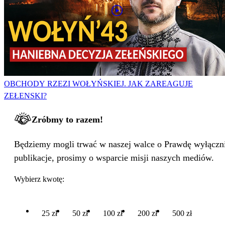
OBCHODY RZEZI WOŁYŃSKIEJ. JAK ZAREAGUJE
ZEŁENSKI?
Zróbmy to razem!
Będziemy mogli trwać w naszej walce o Prawdę wyłącznie
publikacje, prosimy o wsparcie misji naszych mediów.
Wybierz kwotę:
25 zł
50 zł
100 zł
200 zł
500 zł