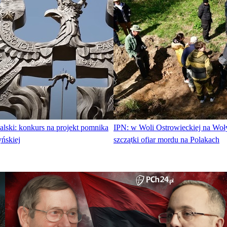
lski: konkurs na projekt pomnika
IPN: w Woli Ostrowieckiej na Woł
ńskiej
szczątki ofiar mordu na Polakach