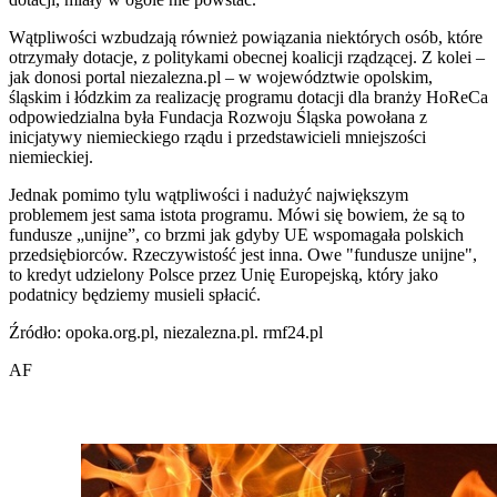
Wątpliwości wzbudzają również powiązania niektórych osób, które
otrzymały dotacje, z politykami obecnej koalicji rządzącej. Z kolei –
jak donosi portal niezalezna.pl – w województwie opolskim,
śląskim i łódzkim za realizację programu dotacji dla branży HoReCa
odpowiedzialna była Fundacja Rozwoju Śląska powołana z
inicjatywy niemieckiego rządu i przedstawicieli mniejszości
niemieckiej.
Jednak pomimo tylu wątpliwości i nadużyć największym
problemem jest sama istota programu. Mówi się bowiem, że są to
fundusze „unijne”, co brzmi jak gdyby UE wspomagała polskich
przedsiębiorców. Rzeczywistość jest inna. Owe "fundusze unijne",
to kredyt udzielony Polsce przez Unię Europejską, który jako
podatnicy będziemy musieli spłacić.
Źródło: opoka.org.pl, niezalezna.pl. rmf24.pl
AF