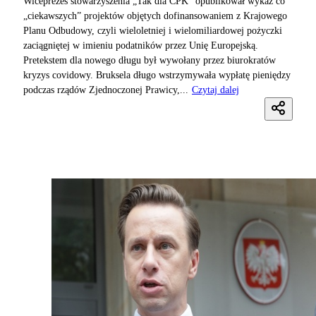
Wiceprezes stowarzyszenia „Tak dla CPK” opublikował wykaz co
„ciekawszych” projektów objętych dofinansowaniem z Krajowego
Planu Odbudowy, czyli wieloletniej i wielomiliardowej pożyczki
zaciągniętej w imieniu podatników przez Unię Europejską.
Pretekstem dla nowego długu był wywołany przez biurokratów
kryzys covidowy. Bruksela długo wstrzymywała wypłatę pieniędzy
podczas rządów Zjednoczonej Prawicy,...
Czytaj dalej