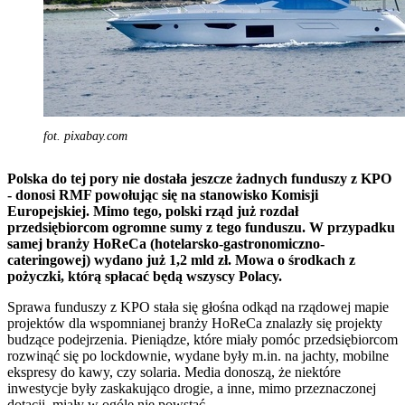
fot. pixabay.com
Polska do tej pory nie dostała jeszcze żadnych funduszy z KPO
- donosi RMF powołując się na stanowisko Komisji
Europejskiej. Mimo tego, polski rząd już rozdał
przedsiębiorcom ogromne sumy z tego funduszu. W przypadku
samej branży HoReCa (hotelarsko-gastronomiczno-
cateringowej) wydano już 1,2 mld zł. Mowa o środkach z
pożyczki, którą spłacać będą wszyscy Polacy.
Sprawa funduszy z KPO stała się głośna odkąd na rządowej mapie
projektów dla wspomnianej branży HoReCa znalazły się projekty
budzące podejrzenia. Pieniądze, które miały pomóc przedsiębiorcom
rozwinąć się po lockdownie, wydane były m.in. na jachty, mobilne
ekspresy do kawy, czy solaria. Media donoszą, że niektóre
inwestycje były zaskakująco drogie, a inne, mimo przeznaczonej
dotacji, miały w ogóle nie powstać.