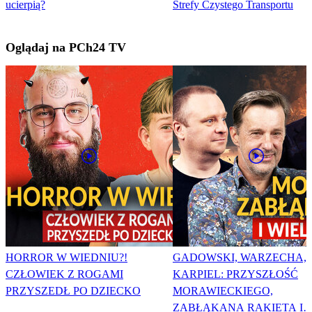
ucierpią?
Strefy Czystego Transportu
Oglądaj na PCh24 TV
HORROR W WIEDNIU?!
GADOWSKI, WARZECHA,
CZŁOWIEK Z ROGAMI
KARPIEL: PRZYSZŁOŚĆ
PRZYSZEDŁ PO DZIECKO
MORAWIECKIEGO,
ZABŁĄKANA RAKIETA I