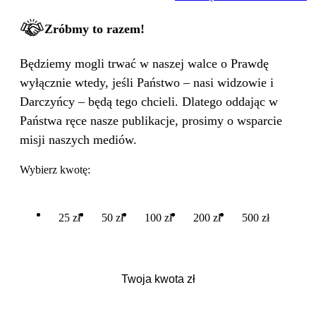
WIELKA PODMIANA
Zróbmy to razem!
Będziemy mogli trwać w naszej walce o Prawdę
wyłącznie wtedy, jeśli Państwo – nasi widzowie i
Darczyńcy – będą tego chcieli. Dlatego oddając w
Państwa ręce nasze publikacje, prosimy o wsparcie
misji naszych mediów.
Wybierz kwotę:
25 zł
50 zł
100 zł
200 zł
500 zł