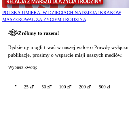
POLSKA UMIERA. W DZIECIACH NADZIEJA! KRAKÓW
MASZEROWAŁ ZA ŻYCIEM I RODZINĄ
Zróbmy to razem!
Będziemy mogli trwać w naszej walce o Prawdę wyłącznie
publikacje, prosimy o wsparcie misji naszych mediów.
Wybierz kwotę:
25 zł
50 zł
100 zł
200 zł
500 zł