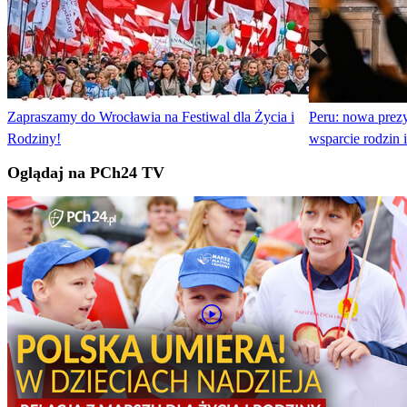
Zapraszamy do Wrocławia na Festiwal dla Życia i
Peru: nowa prez
Rodziny!
wsparcie rodzin i
Oglądaj na PCh24 TV