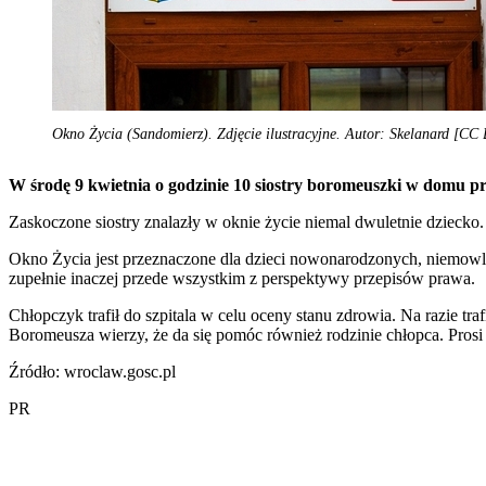
Okno Życia (Sandomierz). Zdjęcie ilustracyjne. Autor: Skelanard [CC 
W środę 9 kwietnia o godzinie 10 siostry boromeuszki w domu p
Zaskoczone siostry znalazły w oknie życie niemal dwuletnie dziecko.
Okno Życia jest przeznaczone dla dzieci nowonarodzonych, niemowląt
zupełnie inaczej przede wszystkim z perspektywy przepisów prawa.
Chłopczyk trafił do szpitala w celu oceny stanu zdrowia. Na razie tr
Boromeusza wierzy, że da się pomóc również rodzinie chłopca. Prosi t
Źródło: wroclaw.gosc.pl
PR