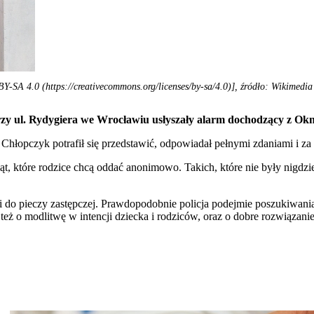
BY-SA 4.0 (https://creativecommons.org/licenses/by-sa/4.0)], źródło: Wikimed
rzy ul. Rydygiera we Wrocławiu usłyszały alarm dochodzący z Okn
 Chłopczyk potrafił się przedstawić, odpowiadał pełnymi zdaniami i z
, które rodzice chcą oddać anonimowo. Takich, które nie były nigdzie
afi do pieczy zastępczej. Prawdopodobnie policja podejmie poszukiwani
eż o modlitwę w intencji dziecka i rodziców, oraz o dobre rozwiązanie