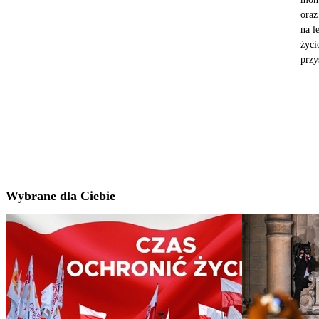
oraz
na l
życi
przy
Wybrane dla Ciebie