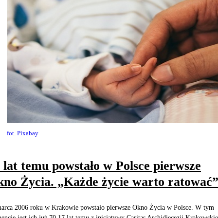
fot. Pixabay
 lat temu powstało w Polsce pierwsze
no Życia. „Każde życie warto ratować
arca 2006 roku w Krakowie powstało pierwsze Okno Życia w Polsce. W tym
ncie jest ich już 70.17 lat temu z inicjatywy Caritas Archidiecezji Krakowskie