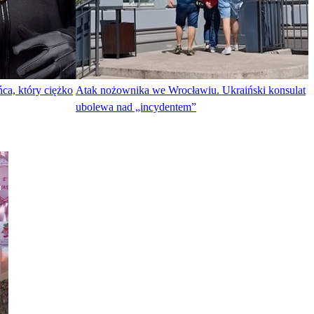
ca, który ciężko
Atak nożownika we Wrocławiu. Ukraiński konsulat
ubolewa nad „incydentem”