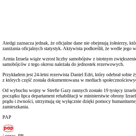
Atedgi zaznacza jednak, że oficjalne dane nie obejmują żołnierzy, 
zaniżania oficjalnych statystyk. Aktywista podkreślił, że wedle jego
Armia Izraela wiąże wzrost liczby samobójstw z istotnym zwiększen
samobójców z tego okresu należała do jednostek rezerwowych.
Przykładem jest 24-letni rezerwista Daniel Edri, który odebrał sobi
z których część została dokumentowana w mediach społecznościowych.
Od wybuchu wojny w Strefie Gazy rannych zostało 19 tysięcy izraels
początku lipca departament rehabilitacji w ministerstwie obrony Izra
prądu i żwności, utrzymują się wyłącznie dzięki pomocy humanitarn
zamieszkania.
PAP
/ oprac. PR