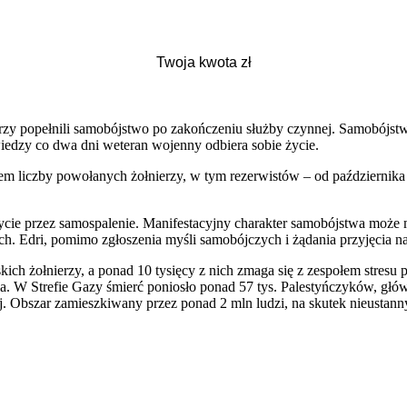
którzy popełnili samobójstwo po zakończeniu służby czynnej. Samobójs
 wiedzy co dwa dni weteran wojenny odbiera sobie życie.
iem liczby powołanych żołnierzy, w tym rezerwistów – od października
e życie przez samospalenie. Manifestacyjny charakter samobójstwa moż
 Edri, pomimo zgłoszenia myśli samobójczych i żądania przyjęcia na o
kich żołnierzy, a ponad 10 tysięcy z nich zmaga się z zespołem stre
ela. W Strefie Gazy śmierć poniosło ponad 57 tys. Palestyńczyków, głó
ej. Obszar zamieszkiwany przez ponad 2 mln ludzi, na skutek nieusta