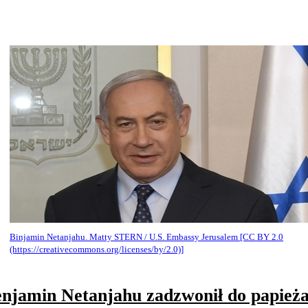
Binjamin Netanjahu. Matty STERN / U.S. Embassy Jerusalem [CC BY 2.0
(https://creativecommons.org/licenses/by/2.0)]
njamin Netanjahu zadzwonił do papieża