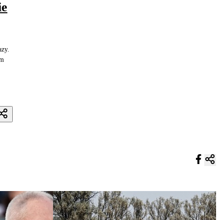
ie
azy.
am