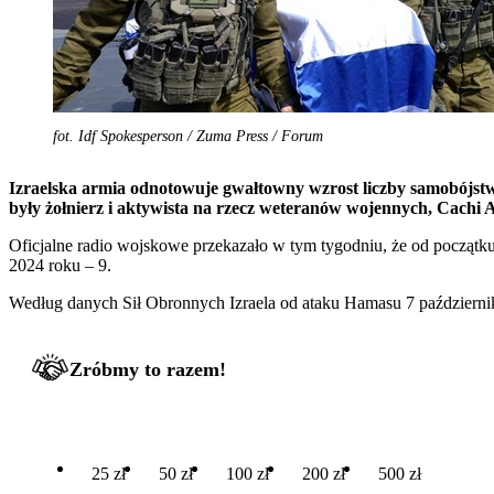
fot. Idf Spokesperson / Zuma Press / Forum
Izraelska armia odnotowuje gwałtowny wzrost liczby samobójst
były żołnierz i aktywista na rzecz weteranów wojennych, Cachi A
Oficjalne radio wojskowe przekazało w tym tygodniu, że od począt
2024 roku – 9.
Według danych Sił Obronnych Izraela od ataku Hamasu 7 październik
Zróbmy to razem!
25 zł
50 zł
100 zł
200 zł
500 zł