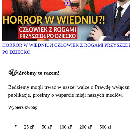
HORROR W WIEDNIU?! CZŁOWIEK Z ROGAMI PRZYSZED
PO DZIECKO
Zróbmy to razem!
Będziemy mogli trwać w naszej walce o Prawdę wyłącznie
publikacje, prosimy o wsparcie misji naszych mediów.
Wybierz kwotę:
25 zł
50 zł
100 zł
200 zł
500 zł