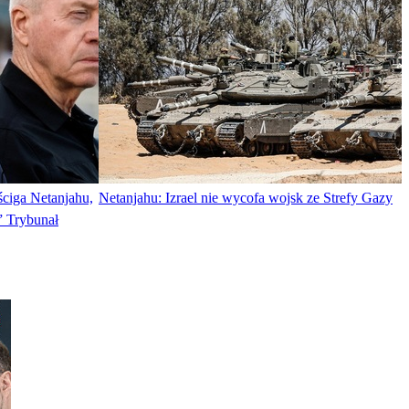
ciga Netanjahu,
Netanjahu: Izrael nie wycofa wojsk ze Strefy Gazy
” Trybunał