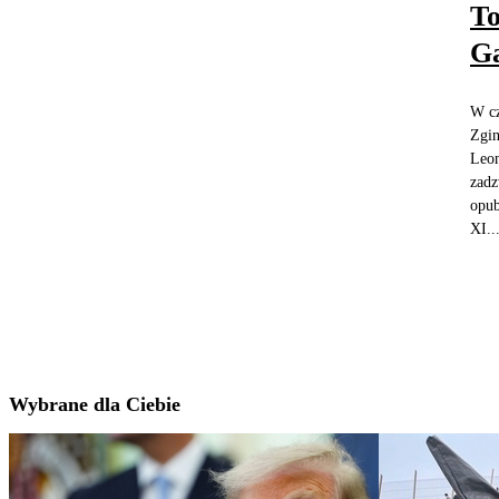
To
G
W cz
Zgin
Leon
zadz
opub
XI..
Wybrane dla Ciebie