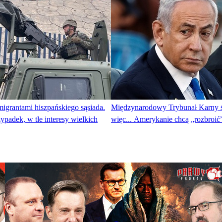
igrantami hiszpańskiego sąsiada.
Międzynarodowy Trybunał Karny ś
zypadek, w tle interesy wielkich
więc... Amerykanie chcą „rozbroić