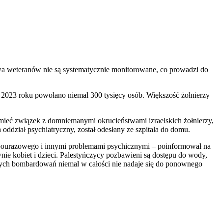
twa weteranów nie są systematycznie monitorowane, co prowadzi do
 2023 roku powołano niemal 300 tysięcy osób. Większość żołnierzy
e mieć związek z domniemanymi okrucieństwami izraelskich żołnierzy,
ddział psychiatryczny, został odesłany ze szpitala do domu.
su pourazowego i innymi problemami psychicznymi – poinformował na
wnie kobiet i dzieci. Palestyńczycy pozbawieni są dostępu do wody,
nnych bombardowań niemal w całości nie nadaje się do ponownego